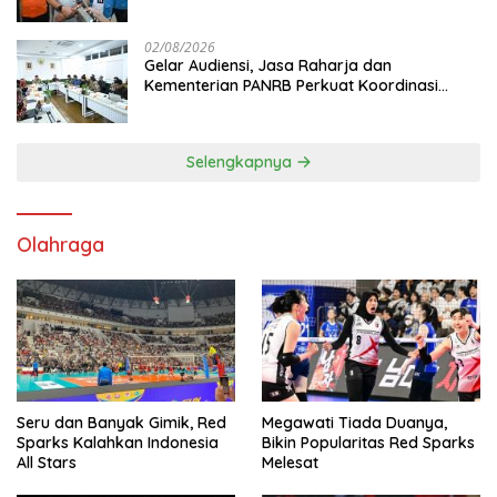
Mutiara Sentosa II
02/08/2026
Gelar Audiensi, Jasa Raharja dan
Kementerian PANRB Perkuat Koordinasi
Tingkatkan Kepatuhan PKB dan SWDKLL
Selengkapnya
Olahraga
Seru dan Banyak Gimik, Red
Megawati Tiada Duanya,
Sparks Kalahkan Indonesia
Bikin Popularitas Red Sparks
All Stars
Melesat