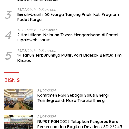
3
16/03/2019
0 Komentar
Bersih-bersih, 60 Warga Tanjung Priok Ikuti Program
Padat Karya
4
16/03/2019
0 Komentar
2 Hari Hilang, Nelayan Tewas Mengambang di Pantai
Cipalawah Garut
5
16/03/2019
0 Komentar
14 Tahun Terbunuhnya Munir, Polri Didesak Bentuk Tim
Khusus
BISNIS
31/05/2024
Komitmen PGN Sebagai Solusi Energi
Terintegrasi di Masa Transisi Energi
31/05/2024
RUPST PGN 2023 Tetapkan Pengurus Baru
Perseroan dan Bagikan Deviden USD 222,43