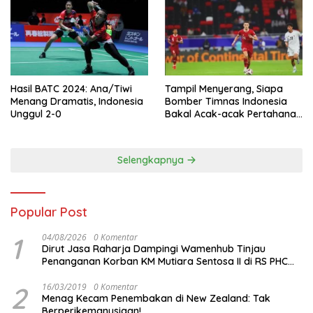
Hasil BATC 2024: Ana/Tiwi
Tampil Menyerang, Siapa
Menang Dramatis, Indonesia
Bomber Timnas Indonesia
Unggul 2-0
Bakal Acak-acak Pertahanan
Vietnam di Piala Asia 2023
Malam ini
Selengkapnya
Popular Post
1
04/08/2026
0 Komentar
Dirut Jasa Raharja Dampingi Wamenhub Tinjau
Penanganan Korban KM Mutiara Sentosa II di RS PHC
Surabaya
2
16/03/2019
0 Komentar
Menag Kecam Penembakan di New Zealand: Tak
Berperikemanusiaan!