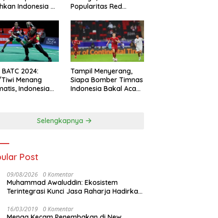
hkan Indonesia All
Popularitas Red
s
Sparks Melesat
l BATC 2024:
Tampil Menyerang,
/Tiwi Menang
Siapa Bomber Timnas
atis, Indonesia
Indonesia Bakal Acak-
ul 2-0
acak Pertahanan
Vietnam di Piala Asia
2023 Malam ini
Selengkapnya
ular Post
09/08/2026
0 Komentar
Muhammad Awaluddin: Ekosistem
Terintegrasi Kunci Jasa Raharja Hadirkan
Pelayanan Maksimal Kepada masyarakat
16/03/2019
0 Komentar
Menag Kecam Penembakan di New