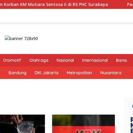
osa II di RS PHC Surabaya
Pastikan Pekayanan Maksima
Otomotif
Olahraga
Nasional
Internasional
Bisnis
s
Bandung
DKI Jakarta
Metropolitan
Nusantara