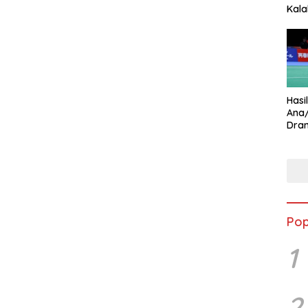
Kala
Star
Hasi
Ana
Dram
Ungg
Pop
1
2