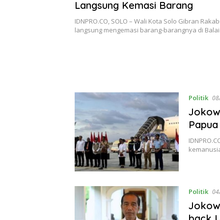
Langsung Kemasi Barang
IDNPRO.CO, SOLO – Wali Kota Solo Gibran Raka
langsung mengemasi barang-barangnya di Bala
Politik
08
Jokowi
Papua 
IDNPRO.CO
kemanusia
Politik
04
Jokowi
back 