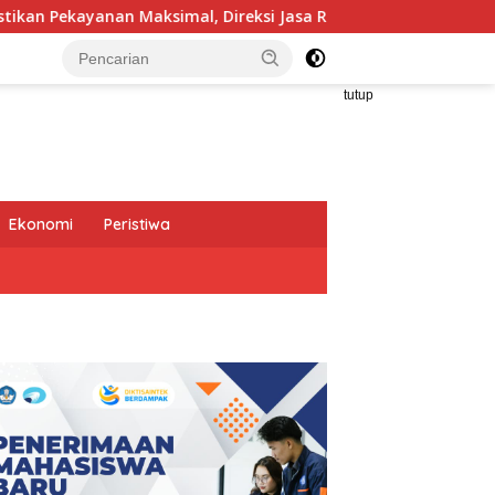
l, Direksi Jasa Raharja Tinjau Korban Kebakaran KM Mutiara S
tutup
Ekonomi
Peristiwa