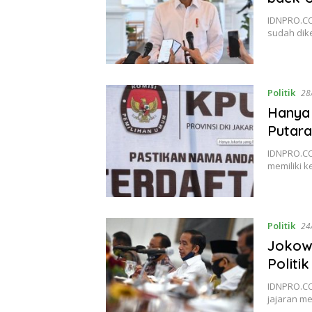
IDNPRO.CO
sudah dik
Politik
28
Hanya 
Putar
IDNPRO.CO,
memiliki 
Politik
24
Jokowi
Politik
IDNPRO.CO
jajaran m