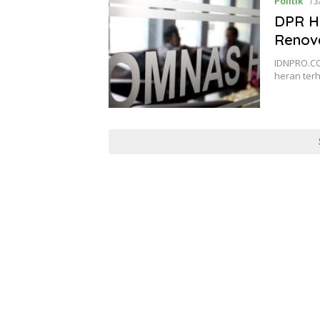
Politik
13
DPR H
Renova
IDNPRO.CO,
heran ter