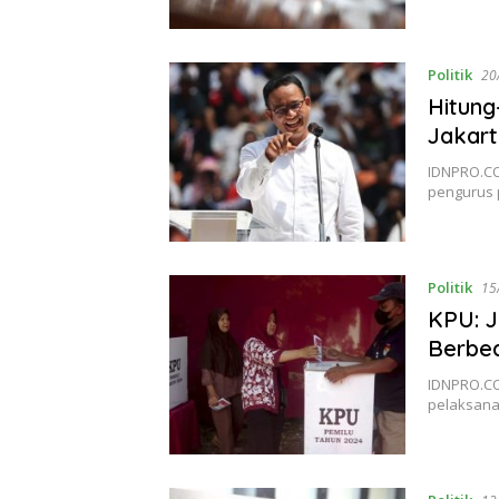
Politik
20
Hitung
Jakart
IDNPRO.CO
pengurus 
Politik
15
KPU: J
Berbe
IDNPRO.CO
pelaksana