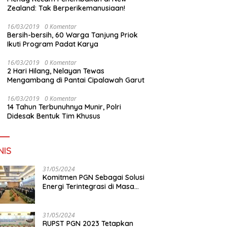
Zealand: Tak Berperikemanusiaan!
16/03/2019
0 Komentar
Bersih-bersih, 60 Warga Tanjung Priok
Ikuti Program Padat Karya
16/03/2019
0 Komentar
2 Hari Hilang, Nelayan Tewas
Mengambang di Pantai Cipalawah Garut
16/03/2019
0 Komentar
14 Tahun Terbunuhnya Munir, Polri
Didesak Bentuk Tim Khusus
NIS
31/05/2024
Komitmen PGN Sebagai Solusi
Energi Terintegrasi di Masa
Transisi Energi
31/05/2024
RUPST PGN 2023 Tetapkan