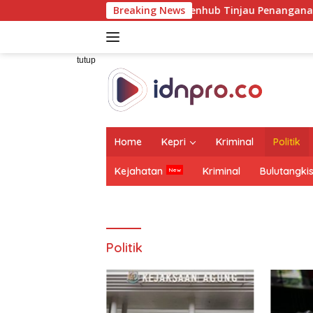
Langsung
 Dampingi Wamenhub Tinjau Penanganan Korban KM Mutiara Sent
Breaking News
ke
konten
tutup
Home
Kepri
Kriminal
Politik
Kejahatan
Kriminal
Bulutangki
Politik