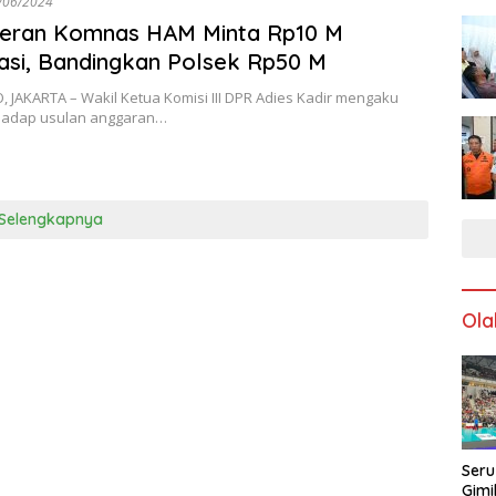
/06/2024
eran Komnas HAM Minta Rp10 M
si, Bandingkan Polsek Rp50 M
 JAKARTA – Wakil Ketua Komisi III DPR Adies Kadir mengaku
hadap usulan anggaran…
Selengkapnya
Ola
Seru
Gimi