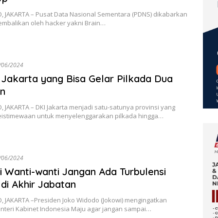
, JAKARTA – Pusat Data Nasional Sementara (PDNS) dikabarkan
embalikan oleh hacker yakni Brain…
/06/2024
Jakarta yang Bisa Gelar Pilkada Dua
an
 JAKARTA – DKI Jakarta menjadi satu-satunya provinsi yang
keistimewaan untuk menyelenggarakan pilkada hingga…
/06/2024
 Wanti-wanti Jangan Ada Turbulensi
 di Akhir Jabatan
, JAKARTA –Presiden Joko Widodo (Jokowi) mengingatkan
enteri Kabinet Indonesia Maju agar jangan sampai…