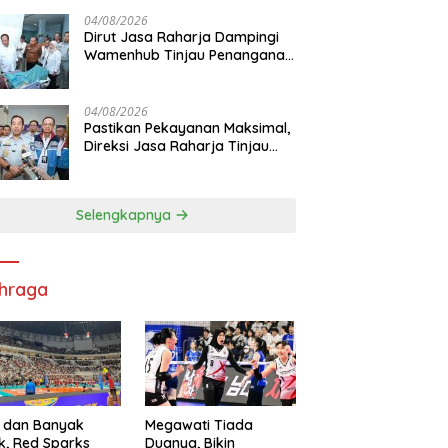
Pelayanan Maksimal Kepada
masyarakat
04/08/2026
Dirut Jasa Raharja Dampingi
Wamenhub Tinjau Penanganan
Korban KM Mutiara Sentosa II
di RS PHC Surabaya
04/08/2026
Pastikan Pekayanan Maksimal,
Direksi Jasa Raharja Tinjau
Korban Kebakaran KM Mutiara
Sentosa II
Selengkapnya
hraga
 dan Banyak
Megawati Tiada
k, Red Sparks
Duanya, Bikin