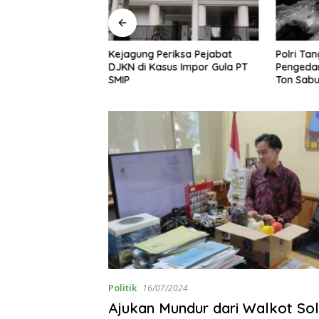
riksa Pejabat
Polri Tangkap 38 Ribu
KPK Teta
us Impor Gula PT
Pengedar Narkoba, Sita 4,4
Tersangk
Ton Sabu
Shelter 
Politik
16/07/2024
Ajukan Mundur dari Walkot Sol