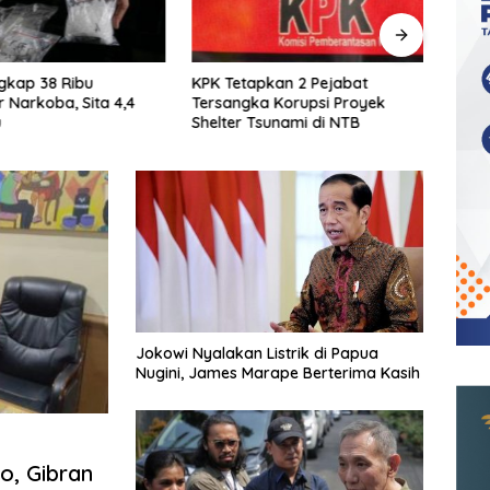
pkan 2 Pejabat
Bareskrim Bongkar Lab
Total 
a Korupsi Proyek
Rahasia Narkoba di Malang, 1,2
Uang
Tsunami di NTB
Ton Ganja Sinte Disita
untuk
Nas
Jokowi Nyalakan Listrik di Papua
Nugini, James Marape Berterima Kasih
o, Gibran