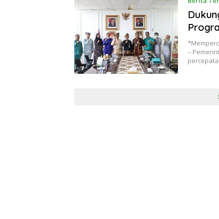
Berita Te
Dukun
Progr
*Memperce
– Pemerin
percepat