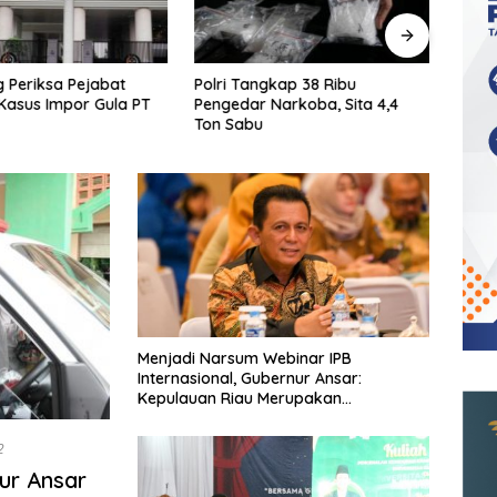
 Periksa Pejabat
Polri Tangkap 38 Ribu
KPK T
Kasus Impor Gula PT
Pengedar Narkoba, Sita 4,4
Ters
Ton Sabu
Shelt
Menjadi Narsum Webinar IPB
Internasional, Gubernur Ansar:
Kepulauan Riau Merupakan
Miniaturnya Indonesia
2
ur Ansar