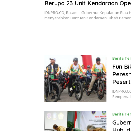
Berupa 23 Unit Kendaraan Ope
Untuk Organisasi dan Yayasan
IDNPRO.CO, Batam – Gubernur Kepulauan Riau 
Batam
menyerahkan Bantuan Kendaraan Hibah Pemeri
Berita Te
Fun Bi
Peresm
Peser
IDNPRO.CO
Sempena Ha
Berita Te
Gubern
Hubud