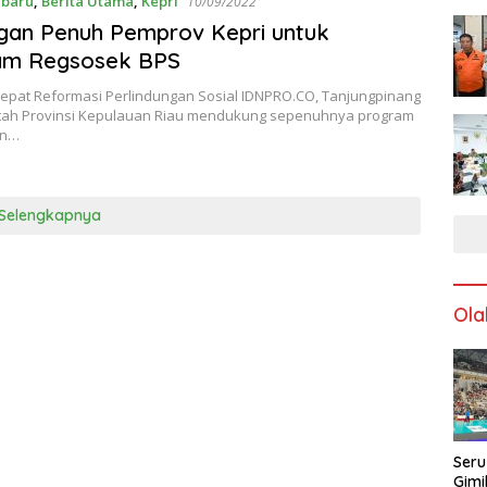
rbaru
,
Berita Utama
,
Kepri
10/09/2022
gan Penuh Pemprov Kepri untuk
am Regsosek BPS
pat Reformasi Perlindungan Sosial IDNPRO.CO, Tanjungpinang
tah Provinsi Kepulauan Riau mendukung sepenuhnya program
an…
Selengkapnya
Ola
Seru
Gimi