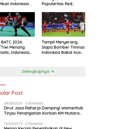
hkan Indonesia All
Popularitas Red
s
Sparks Melesat
l BATC 2024:
Tampil Menyerang,
/Tiwi Menang
Siapa Bomber Timnas
atis, Indonesia
Indonesia Bakal Acak-
ul 2-0
acak Pertahanan
Vietnam di Piala Asia
2023 Malam ini
Selengkapnya
ular Post
04/08/2026
0 Komentar
Dirut Jasa Raharja Dampingi Wamenhub
Tinjau Penanganan Korban KM Mutiara
Sentosa II di RS PHC Surabaya
16/03/2019
0 Komentar
Menag Kecam Penembakan di New