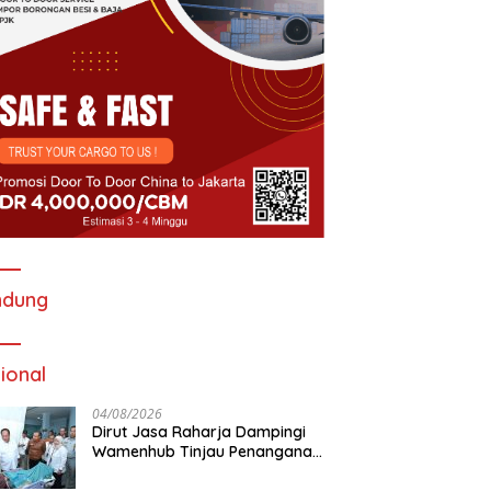
ndung
ional
04/08/2026
Dirut Jasa Raharja Dampingi
Wamenhub Tinjau Penanganan
Korban KM Mutiara Sentosa II