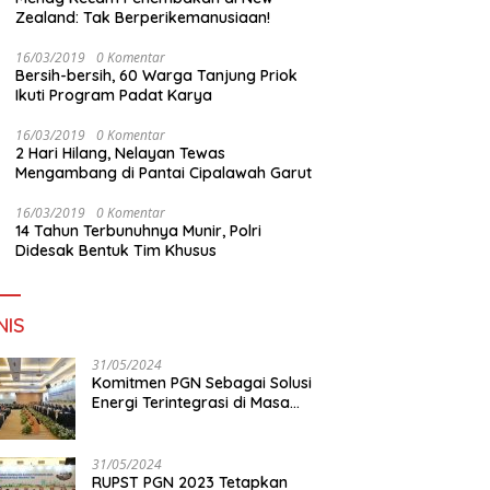
Zealand: Tak Berperikemanusiaan!
16/03/2019
0 Komentar
Bersih-bersih, 60 Warga Tanjung Priok
Ikuti Program Padat Karya
16/03/2019
0 Komentar
2 Hari Hilang, Nelayan Tewas
Mengambang di Pantai Cipalawah Garut
16/03/2019
0 Komentar
14 Tahun Terbunuhnya Munir, Polri
Didesak Bentuk Tim Khusus
NIS
31/05/2024
Komitmen PGN Sebagai Solusi
Energi Terintegrasi di Masa
Transisi Energi
31/05/2024
RUPST PGN 2023 Tetapkan