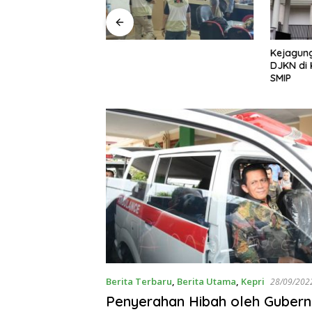
ayap Besi’, Polda
Kejagung
ama Umrah Ajak
DJKN di 
 Perangi Pencuri
SMIP
mum
Berita Terbaru
,
Berita Utama
,
Kepri
28/09/202
Penyerahan Hibah oleh Gubern