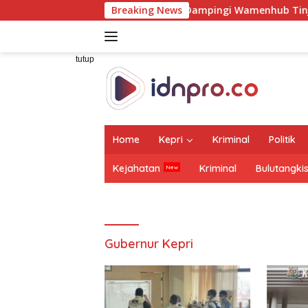
Langsung
t Jasa Raharja Dampingi Wamenhub Tinjau Penanganan Korban 
Breaking News
ke
konten
tutup
Home
Kepri
Kriminal
Politik
Kejahatan
Kriminal
Bulutangki
Gubernur Kepri