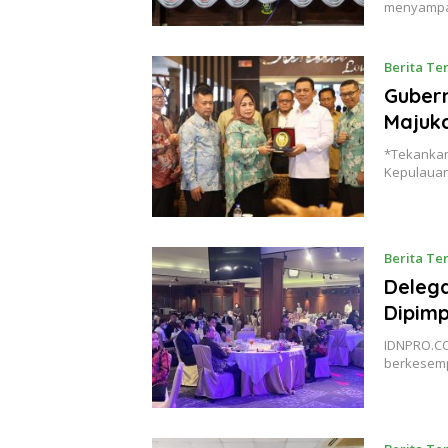
menyampa
Berita Te
Gubern
Majuka
*Tekankan
Kepulauan
Berita Te
Delega
Dipimp
IDNPRO.CO
berkesemp