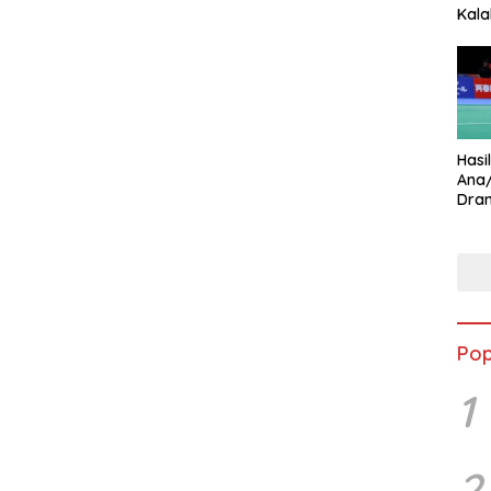
Kala
Star
Hasi
Ana
Dram
Ungg
Pop
1
2