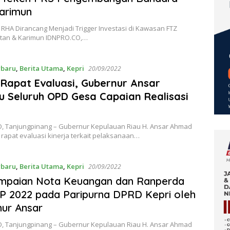
arimun
RHA Dirancang Menjadi Trigger Investasi di Kawasan FTZ
ntan & Karimun IDNPRO.CO,…
rbaru
,
Berita Utama
,
Kepri
20/09/2022
 Rapat Evaluasi, Gubernur Ansar
 Seluruh OPD Gesa Capaian Realisasi
, Tanjungpinang – Gubernur Kepulauan Riau H. Ansar Ahmad
rapat evaluasi kinerja terkait pelaksanaan…
rbaru
,
Berita Utama
,
Kepri
20/09/2022
mpaian Nota Keuangan dan Ranperda
 2022 pada Paripurna DPRD Kepri oleh
ur Ansar
, Tanjungpinang – Gubernur Kepulauan Riau H. Ansar Ahmad