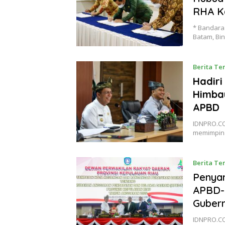
RHA K
* Bandara 
Batam, Bi
Berita Te
Hadiri
Himbau
APBD
IDNPRO.CO
memimpin 
Berita Te
Penya
APBD-P
Gubern
IDNPRO.CO