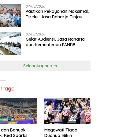
di RS PHC Surabaya
04/08/2026
Pastikan Pekayanan Maksimal,
Direksi Jasa Raharja Tinjau
Korban Kebakaran KM Mutiara
Sentosa II
02/08/2026
Gelar Audiensi, Jasa Raharja
dan Kementerian PANRB
Perkuat Koordinasi Tingkatkan
Kepatuhan PKB dan SWDKLL
Selengkapnya
hraga
 dan Banyak
Megawati Tiada
k, Red Sparks
Duanya, Bikin