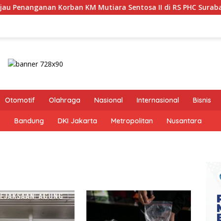
KM Mutiara Sentosa II di RS PHC Surabaya
Pastikan Pe
Otomotif
Olahraga
Nasional
Internasional
Bisnis
s
Bandung
DKI Jakarta
Metropolitan
Nusantara