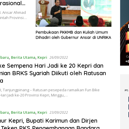
rasional
 Se-Kota
H. Ansar Ahmad
ntah Provinsi…
Pembukaan PKKMB dan Kuliah Umum
Dihadiri oleh Gubernur Ansar di UNRIKA
rbaru
,
Berita Utama
,
Kepri
26/09/2022
ke Sempena Hari Jadi ke 20 Kepri dan
ian BRKS Syariah Diikuti oleh Ratusan
ta
, Tanjungpinang – Ratusan pesepeda ramaikan Fun Bike
ri Jadi ke-20 Provinsi Kepri, Minggu,…
rbaru
,
Berita Utama
,
Kepri
23/09/2022
ur Kepri, Bupati Karimun dan Dirjen
 Teken PKS Pengembangan Bandara