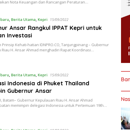
ikan Nota Keuangan dan Rancangan Peraturan…
rbaru
,
Berita Utama
,
Kepri
15/09/2022
ur Ansar Rangkul IPPAT Kepri untuk
n Investasi
 Prinsip Kehati-hatian IDNPRO.CO, Tanjungpinang – Gubernur
 Riau H. Ansar Ahmad menghadiri Rapat Koordinasi…
rbaru
,
Berita Utama
,
Kepri
15/09/2022
Ba
si Indonesia di Phuket Thailand
in Gubernur Ansar
Nas
, Batam– Gubernur Kepulauan Riau H. Ansar Ahmad
atan memimpin delegasi Indonesia untuk Pertemuan 19th…