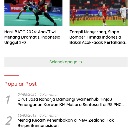
Hasil BATC 2024: Ana/Tiwi
Tampil Menyerang, Siapa
Menang Dramatis, Indonesia
Bomber Timnas Indonesia
Unggul 2-0
Bakal Acak-acak Pertahanan
Vietnam di Piala Asia 2023
Malam ini
Selengkapnya
Popular Post
1
04/08/2026
0 Komentar
Dirut Jasa Raharja Dampingi Wamenhub Tinjau
Penanganan Korban KM Mutiara Sentosa II di RS PHC
Surabaya
2
16/03/2019
0 Komentar
Menag Kecam Penembakan di New Zealand: Tak
Berperikemanusiaan!