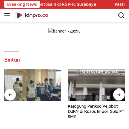
Langsung
ara Sentosa II di RS PHC Surabaya
Breaking News
Pastikan Pekayana
ke
konten
Bintan
Kejagung Periksa Pejabat
DJKN di Kasus Impor Gula PT
SMIP