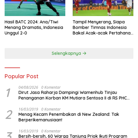
Hasil BATC 2024: Ana/Tiwi
Tampil Menyerang, Siapa
Menang Dramatis, Indonesia
Bomber Timnas Indonesia
Unggul 2-0
Bakal Acak-acak Pertahanan
Vietnam di Piala Asia 2023
Malam ini
Selengkapnya
Popular Post
1
04/08/2026
0 Komentar
Dirut Jasa Raharja Dampingi Wamenhub Tinjau
Penanganan Korban KM Mutiara Sentosa II di RS PHC
Surabaya
2
16/03/2019
0 Komentar
Menag Kecam Penembakan di New Zealand: Tak
Berperikemanusiaan!
3
16/03/2019
0 Komentar
Bersih-bersih, 60 Warga Tanjung Priok Ikuti Program