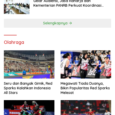
Gelar Audiensi, Jasa Raharja dan
Kementerian PANRB Perkuat Koordinasi
Tingkatkan Kepatuhan PKB dan SWDKLL
Selengkapnya
Olahraga
Seru dan Banyak Gimik, Red
Megawati Tiada Duanya,
Sparks Kalahkan Indonesia
Bikin Popularitas Red Sparks
All Stars
Melesat