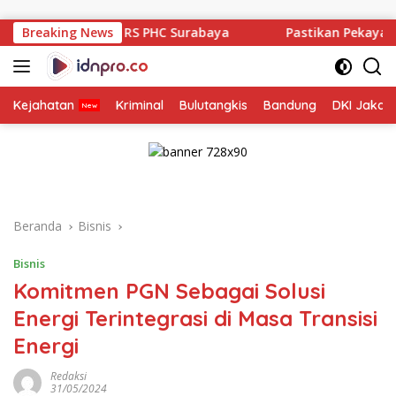
Langsung
ke
S PHC Surabaya
Breaking News
Pastikan Pekayanan Maksimal, Direksi J
konten
Kejahatan
Kriminal
Bulutangkis
Bandung
DKI Jakar
Beranda
Bisnis
Bisnis
Komitmen PGN Sebagai Solusi
Energi Terintegrasi di Masa Transisi
Energi
Redaksi
31/05/2024