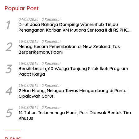
Popular Post
1
04/08/2026
0 Komentar
Dirut Jasa Raharja Dampingi Wamenhub Tinjau
Penanganan Korban KM Mutiara Sentosa II di RS PHC
Surabaya
2
16/03/2019
0 Komentar
Menag Kecam Penembakan di New Zealand: Tak
Berperikemanusiaan!
3
16/03/2019
0 Komentar
Bersih-bersih, 60 Warga Tanjung Priok Ikuti Program
Padat Karya
4
16/03/2019
0 Komentar
2 Hari Hilang, Nelayan Tewas Mengambang di Pantai
Cipalawah Garut
5
16/03/2019
0 Komentar
14 Tahun Terbunuhnya Munir, Polri Didesak Bentuk Tim
Khusus