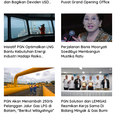
dan Bagikan Deviden USD
Pusat Grand Opening Office
222,43 Juta
Inisiatif PGN Optimalkan LNG
Perjalanan Bisnis Mooryati
Bantu Kebutuhan Energi
Soedibyo Membangun
Industri Hadapi Risiko
Mustika Ratu
Geopolitik
PGN Akan Menambah 250rb
PGN Solution dan LEMIGAS
Pelanggan Jalur Gas LPG di
Resmikan Kerja Sama Di
Batam, “Berikut Wilayahnya”
Bidang Minyak & Gas Bumi