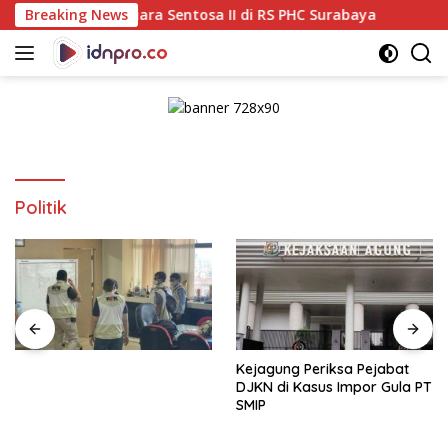
Langsung
utiara Sentosa II di RS PHC Surabaya
Breaking News
Pastikan Pekaya
ke
konten
Politik
Kejagung Periksa Pejabat
DJKN di Kasus Impor Gula PT
SMIP