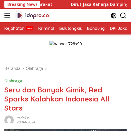
Langsung
rakat
Breaking News
Dirut Jasa Raharja Dampingi Wamenhub Tinjau P
ke
konten
Kejahatan
Kriminal
Bulutangkis
Bandung
DKI Jakar
Beranda
Olahraga
Olahraga
Seru dan Banyak Gimik, Red
Sparks Kalahkan Indonesia All
Stars
Redaksi
20/04/2024