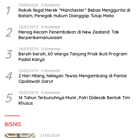
1
10/08/2026
0 Komentar
Rokok Ilegal Merek “Manchester” Bebas Menggurita di
Batam, Penegak Hukum Dianggap Tutup Mata
2
16/03/2019
0 Komentar
Menag Kecam Penembakan di New Zealand: Tak
Berperikemanusiaan!
3
16/03/2019
0 Komentar
Bersih-bersih, 60 Warga Tanjung Priok Ikuti Program
Padat Karya
4
16/03/2019
0 Komentar
2 Hari Hilang, Nelayan Tewas Mengambang di Pantai
Cipalawah Garut
5
16/03/2019
0 Komentar
14 Tahun Terbunuhnya Munir, Polri Didesak Bentuk Tim
Khusus
BISNIS
31/05/2024