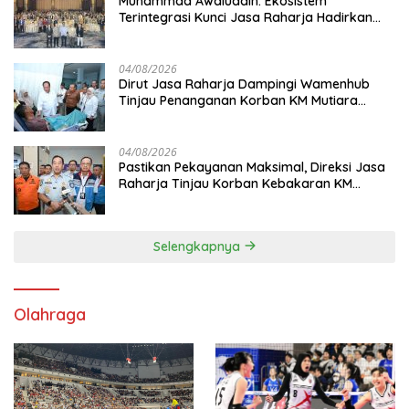
Muhammad Awaluddin: Ekosistem
Terintegrasi Kunci Jasa Raharja Hadirkan
Pelayanan Maksimal Kepada masyarakat
04/08/2026
Dirut Jasa Raharja Dampingi Wamenhub
Tinjau Penanganan Korban KM Mutiara
Sentosa II di RS PHC Surabaya
04/08/2026
Pastikan Pekayanan Maksimal, Direksi Jasa
Raharja Tinjau Korban Kebakaran KM
Mutiara Sentosa II
Selengkapnya
Olahraga