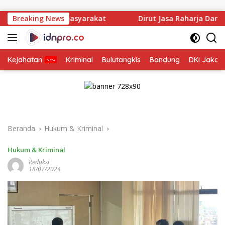
Langsung
ke
asyarakat
Breaking News
Dirut Jasa Raharja Dampingi Wamenhub Tinj
konten
Kejahatan
Kriminal
Bulutangkis
Bandung
DKI Jakar
Beranda
Hukum & Kriminal
Hukum & Kriminal
Redaksi
18/07/2024