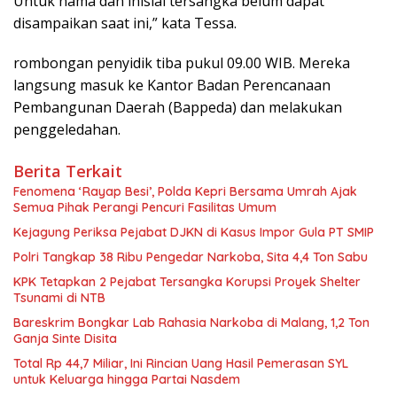
Untuk nama dan inisial tersangka belum dapat
disampaikan saat ini,” kata Tessa.
rombongan penyidik tiba pukul 09.00 WIB. Mereka
langsung masuk ke Kantor Badan Perencanaan
Pembangunan Daerah (Bappeda) dan melakukan
penggeledahan.
Berita Terkait
Fenomena ‘Rayap Besi’, Polda Kepri Bersama Umrah Ajak
Semua Pihak Perangi Pencuri Fasilitas Umum
Kejagung Periksa Pejabat DJKN di Kasus Impor Gula PT SMIP
Polri Tangkap 38 Ribu Pengedar Narkoba, Sita 4,4 Ton Sabu
KPK Tetapkan 2 Pejabat Tersangka Korupsi Proyek Shelter
Tsunami di NTB
Bareskrim Bongkar Lab Rahasia Narkoba di Malang, 1,2 Ton
Ganja Sinte Disita
Total Rp 44,7 Miliar, Ini Rincian Uang Hasil Pemerasan SYL
untuk Keluarga hingga Partai Nasdem