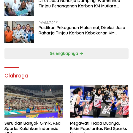
Dirut Jasa Raharja Dampingi Wamenhub
Tinjau Penanganan Korban KM Mutiara
Sentosa II di RS PHC Surabaya
04/08/2026
Pastikan Pekayanan Maksimal, Direksi Jasa
Raharja Tinjau Korban Kebakaran KM
Mutiara Sentosa II
Selengkapnya
Olahraga
Seru dan Banyak Gimik, Red
Megawati Tiada Duanya,
Sparks Kalahkan Indonesia
Bikin Popularitas Red Sparks