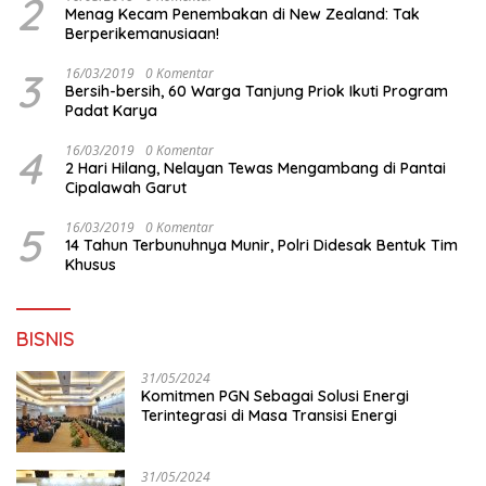
2
Menag Kecam Penembakan di New Zealand: Tak
Berperikemanusiaan!
3
16/03/2019
0 Komentar
Bersih-bersih, 60 Warga Tanjung Priok Ikuti Program
Padat Karya
4
16/03/2019
0 Komentar
2 Hari Hilang, Nelayan Tewas Mengambang di Pantai
Cipalawah Garut
5
16/03/2019
0 Komentar
14 Tahun Terbunuhnya Munir, Polri Didesak Bentuk Tim
Khusus
BISNIS
31/05/2024
Komitmen PGN Sebagai Solusi Energi
Terintegrasi di Masa Transisi Energi
31/05/2024