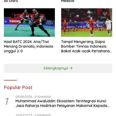
All Stars
Melesat
Hasil BATC 2024: Ana/Tiwi
Tampil Menyerang, Siapa
Menang Dramatis, Indonesia
Bomber Timnas Indonesia
Unggul 2-0
Bakal Acak-acak Pertahanan
Vietnam di Piala Asia 2023
Malam ini
Selengkapnya
Popular Post
1
09/08/2026
0 Komentar
Muhammad Awaluddin: Ekosistem Terintegrasi Kunci
Jasa Raharja Hadirkan Pelayanan Maksimal Kepada
masyarakat
16/03/2019
0 Komentar