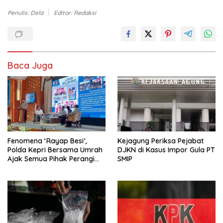
Penulis: Dela
Editor: Redaksi
Baca Juga
Fenomena ‘Rayap Besi’,
Kejagung Periksa Pejabat
Polda Kepri Bersama Umrah
DJKN di Kasus Impor Gula PT
Ajak Semua Pihak Perangi
SMIP
Pencuri Fasilitas Umum