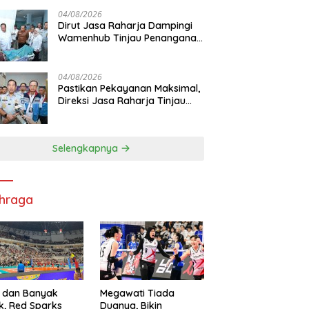
Pelayanan Maksimal Kepada
masyarakat
04/08/2026
Dirut Jasa Raharja Dampingi
Wamenhub Tinjau Penanganan
Korban KM Mutiara Sentosa II
di RS PHC Surabaya
04/08/2026
Pastikan Pekayanan Maksimal,
Direksi Jasa Raharja Tinjau
Korban Kebakaran KM Mutiara
Sentosa II
Selengkapnya
hraga
 dan Banyak
Megawati Tiada
k, Red Sparks
Duanya, Bikin