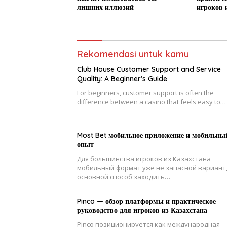
лишних иллюзий
игроков 
Rekomendasi untuk kamu
Club House Customer Support and Service
Quality: A Beginner’s Guide
For beginners, customer support is often the
difference between a casino that feels easy to…
Most Bet мобильное приложение и мобильны
опыт
Для большинства игроков из Казахстана
мобильный формат уже не запасной вариант,
основной способ заходить…
Pinco — обзор платформы и практическое
руководство для игроков из Казахстана
Pinco позиционируется как международная