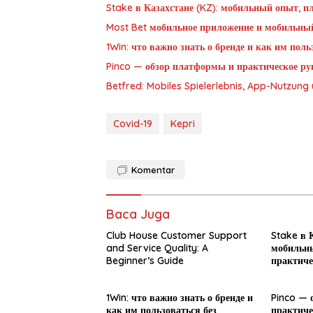
Stake в Казахстане (KZ): мобильный опыт, п
Most Bet мобильное приложение и мобильны
1Win: что важно знать о бренде и как им пол
Pinco — обзор платформы и практическое рук
Betfred: Mobiles Spielerlebnis, App-Nutzun
Covid-19
Kepri
Komentar
Baca Juga
Club House Customer Support
Stake в К
and Service Quality: A
мобильны
Beginner’s Guide
практиче
новичка
1Win: что важно знать о бренде и
Pinco — 
как им пользоваться без
практиче