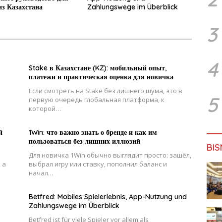
из Казахстана
Zahlungswege im Überblick
3
4
Stake в Казахстане (KZ): мобильный опыт,
платежи и практическая оценка для новичка
Если смотреть на Stake без лишнего шума, это в
5
первую очередь глобальная платформа, к
которой…
й
1Win: что важно знать о бренде и как им
пользоваться без лишних иллюзий
BIS
Для новичка 1Win обычно выглядит просто: зашёл,
 а
выбрал игру или ставку, пополнил баланс и
начал…
Betfred: Mobiles Spielerlebnis, App-Nutzung und
Zahlungswege im Überblick
Betfred ist für viele Spieler vor allem als