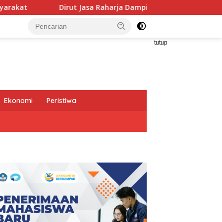
asa Raharja Dampingi Wamenhub Tinjau Penanganan Korban KM 
tutup
Ekonomi
Peristiwa