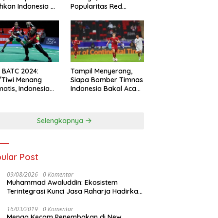
hkan Indonesia All
Popularitas Red
s
Sparks Melesat
l BATC 2024:
Tampil Menyerang,
/Tiwi Menang
Siapa Bomber Timnas
atis, Indonesia
Indonesia Bakal Acak-
ul 2-0
acak Pertahanan
Vietnam di Piala Asia
2023 Malam ini
Selengkapnya
ular Post
09/08/2026
0 Komentar
Muhammad Awaluddin: Ekosistem
Terintegrasi Kunci Jasa Raharja Hadirkan
Pelayanan Maksimal Kepada masyarakat
16/03/2019
0 Komentar
Menag Kecam Penembakan di New