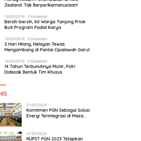
Zealand: Tak Berperikemanusiaan!
16/03/2019
0 Komentar
Bersih-bersih, 60 Warga Tanjung Priok
Ikuti Program Padat Karya
16/03/2019
0 Komentar
2 Hari Hilang, Nelayan Tewas
Mengambang di Pantai Cipalawah Garut
16/03/2019
0 Komentar
14 Tahun Terbunuhnya Munir, Polri
Didesak Bentuk Tim Khusus
NIS
31/05/2024
Komitmen PGN Sebagai Solusi
Energi Terintegrasi di Masa
Transisi Energi
31/05/2024
RUPST PGN 2023 Tetapkan