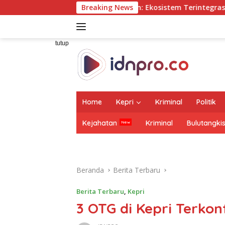
Langsung
d Awaluddin: Ekosistem Terintegrasi Kunci Jasa Raharja Ha
Breaking News
ke
konten
tutup
Home
Kepri
Kriminal
Politik
Kejahatan
Kriminal
Bulutangki
Beranda
Berita Terbaru
Berita Terbaru
,
Kepri
3 OTG di Kepri Terkonf