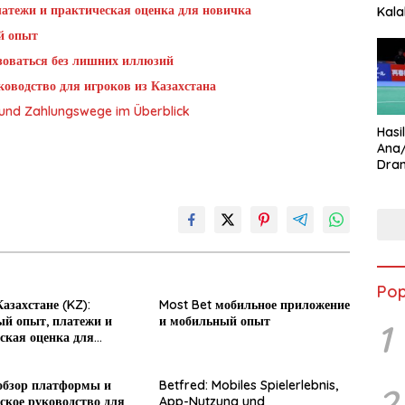
латежи и практическая оценка для новичка
Kala
Star
й опыт
ьзоваться без лишних иллюзий
оводство для игроков из Казахстана
g und Zahlungswege im Überblick
Hasi
Ana
Dram
Ungg
Pop
азахстане (KZ):
Most Bet мобильное приложение
й опыт, платежи и
и мобильный опыт
1
ская оценка для
обзор платформы и
Betfred: Mobiles Spielerlebnis,
2
ское руководство для
App-Nutzung und