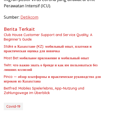
Perawatan Intensif (ICU).
Sumber:
Detikcom
Berita Terkait
Club House Customer Support and Service Quality: A
Beginner’s Guide
Stake в Казахстане (KZ): мобильный опыт, платежи и
практическая оценка для новичка
Most Bet мобильное приложение и мобильный опыт
1Win: что важно знать о бренде и как им пользоваться без
лишних иллюзий
Pinco — обзор платформы и практическое руководство для
игроков из Казахстана
Betfred: Mobiles Spielerlebnis, App-Nutzung und
Zahlungswege im Überblick
Covid-19