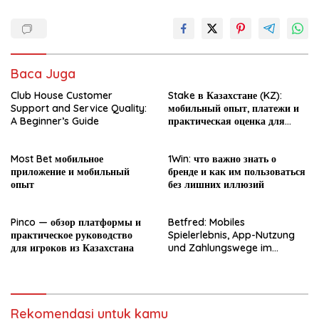
Baca Juga
Club House Customer
Stake в Казахстане (KZ):
Support and Service Quality:
мобильный опыт, платежи и
A Beginner’s Guide
практическая оценка для
новичка
Most Bet мобильное
1Win: что важно знать о
приложение и мобильный
бренде и как им пользоваться
опыт
без лишних иллюзий
Pinco — обзор платформы и
Betfred: Mobiles
практическое руководство
Spielerlebnis, App-Nutzung
для игроков из Казахстана
und Zahlungswege im
Überblick
Rekomendasi untuk kamu