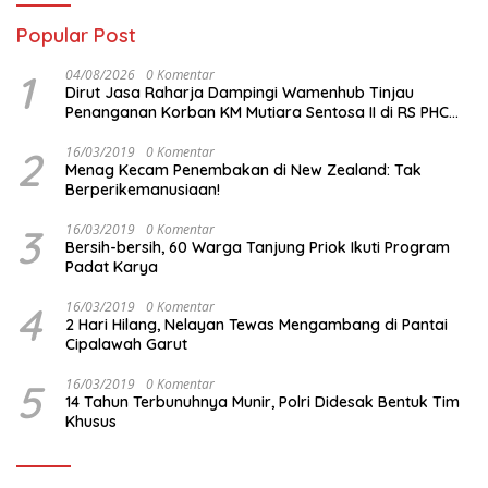
Popular Post
1
04/08/2026
0 Komentar
Dirut Jasa Raharja Dampingi Wamenhub Tinjau
Penanganan Korban KM Mutiara Sentosa II di RS PHC
Surabaya
2
16/03/2019
0 Komentar
Menag Kecam Penembakan di New Zealand: Tak
Berperikemanusiaan!
3
16/03/2019
0 Komentar
Bersih-bersih, 60 Warga Tanjung Priok Ikuti Program
Padat Karya
4
16/03/2019
0 Komentar
2 Hari Hilang, Nelayan Tewas Mengambang di Pantai
Cipalawah Garut
5
16/03/2019
0 Komentar
14 Tahun Terbunuhnya Munir, Polri Didesak Bentuk Tim
Khusus