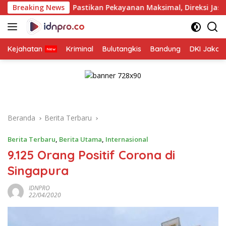
Langsung
Breaking News
Pastikan Pekayanan Maksimal, Direksi Jasa Raharja Tinjau
ke
konten
Kejahatan
Kriminal
Bulutangkis
Bandung
DKI Jakar
Beranda
Berita Terbaru
Berita Terbaru
,
Berita Utama
,
Internasional
9.125 Orang Positif Corona di
Singapura
IDNPRO
22/04/2020