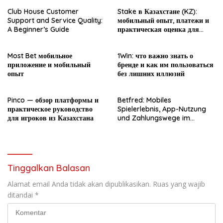
Club House Customer
Stake в Казахстане (KZ):
Support and Service Quality:
мобильный опыт, платежи и
A Beginner’s Guide
практическая оценка для
новичка
Most Bet мобильное
1Win: что важно знать о
приложение и мобильный
бренде и как им пользоваться
опыт
без лишних иллюзий
Pinco — обзор платформы и
Betfred: Mobiles
практическое руководство
Spielerlebnis, App-Nutzung
для игроков из Казахстана
und Zahlungswege im
Überblick
Tinggalkan Balasan
Alamat email Anda tidak akan dipublikasikan.
Ruas yang wajib
ditandai
*