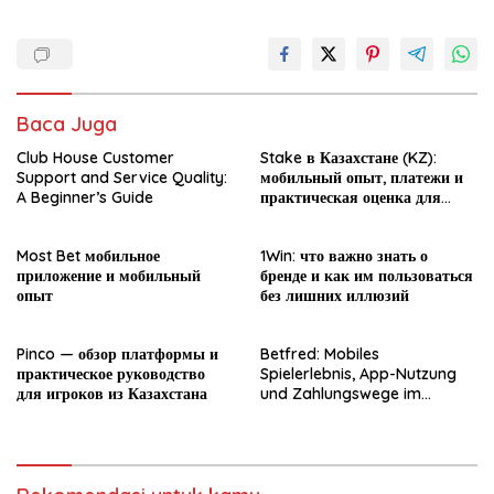
Baca Juga
Club House Customer
Stake в Казахстане (KZ):
Support and Service Quality:
мобильный опыт, платежи и
A Beginner’s Guide
практическая оценка для
новичка
Most Bet мобильное
1Win: что важно знать о
приложение и мобильный
бренде и как им пользоваться
опыт
без лишних иллюзий
Pinco — обзор платформы и
Betfred: Mobiles
практическое руководство
Spielerlebnis, App-Nutzung
для игроков из Казахстана
und Zahlungswege im
Überblick