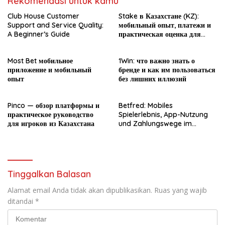
Rekomendasi untuk kamu
Club House Customer
Stake в Казахстане (KZ):
Support and Service Quality:
мобильный опыт, платежи и
A Beginner’s Guide
практическая оценка для
новичка
Most Bet мобильное
1Win: что важно знать о
приложение и мобильный
бренде и как им пользоваться
опыт
без лишних иллюзий
Pinco — обзор платформы и
Betfred: Mobiles
практическое руководство
Spielerlebnis, App-Nutzung
для игроков из Казахстана
und Zahlungswege im
Überblick
Tinggalkan Balasan
Alamat email Anda tidak akan dipublikasikan.
Ruas yang wajib
ditandai
*