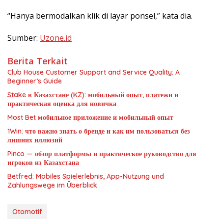
“Hanya bermodalkan klik di layar ponsel,” kata dia.
Sumber:
Uzone.id
Berita Terkait
Club House Customer Support and Service Quality: A
Beginner’s Guide
Stake в Казахстане (KZ): мобильный опыт, платежи и
практическая оценка для новичка
Most Bet мобильное приложение и мобильный опыт
1Win: что важно знать о бренде и как им пользоваться без
лишних иллюзий
Pinco — обзор платформы и практическое руководство для
игроков из Казахстана
Betfred: Mobiles Spielerlebnis, App-Nutzung und
Zahlungswege im Überblick
Otomotif