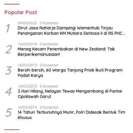
Popular Post
1
04/08/2026
0 Komentar
Dirut Jasa Raharja Dampingi Wamenhub Tinjau
Penanganan Korban KM Mutiara Sentosa II di RS PHC
Surabaya
2
16/03/2019
0 Komentar
Menag Kecam Penembakan di New Zealand: Tak
Berperikemanusiaan!
3
16/03/2019
0 Komentar
Bersih-bersih, 60 Warga Tanjung Priok Ikuti Program
Padat Karya
4
16/03/2019
0 Komentar
2 Hari Hilang, Nelayan Tewas Mengambang di Pantai
Cipalawah Garut
5
16/03/2019
0 Komentar
14 Tahun Terbunuhnya Munir, Polri Didesak Bentuk Tim
Khusus