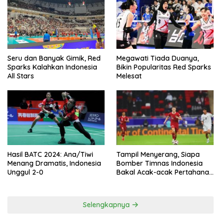
Seru dan Banyak Gimik, Red
Megawati Tiada Duanya,
Sparks Kalahkan Indonesia
Bikin Popularitas Red Sparks
All Stars
Melesat
Hasil BATC 2024: Ana/Tiwi
Tampil Menyerang, Siapa
Menang Dramatis, Indonesia
Bomber Timnas Indonesia
Unggul 2-0
Bakal Acak-acak Pertahanan
Vietnam di Piala Asia 2023
Malam ini
Selengkapnya