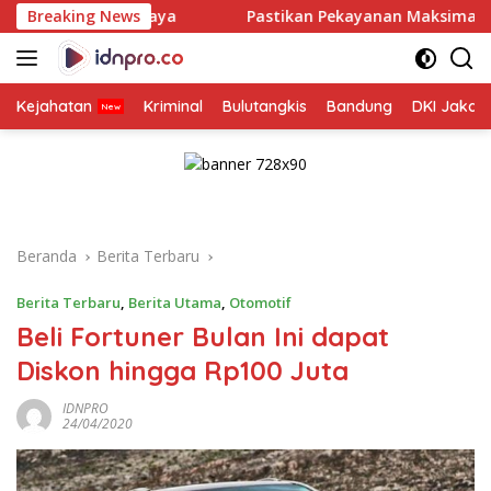
Langsung
urabaya
Breaking News
Pastikan Pekayanan Maksimal, Direksi Jasa Ra
ke
konten
Kejahatan
Kriminal
Bulutangkis
Bandung
DKI Jakar
Beranda
Berita Terbaru
Berita Terbaru
,
Berita Utama
,
Otomotif
Beli Fortuner Bulan Ini dapat
Diskon hingga Rp100 Juta
IDNPRO
24/04/2020