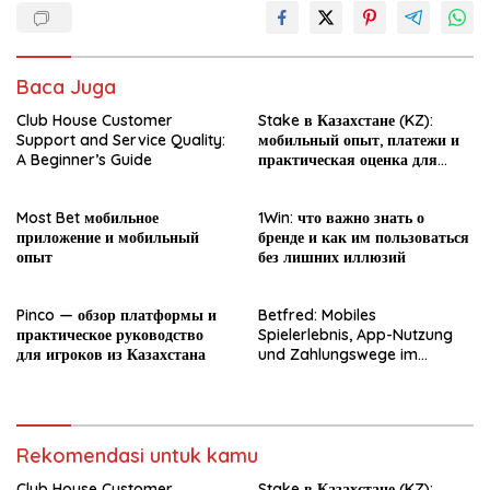
Baca Juga
Club House Customer
Stake в Казахстане (KZ):
Support and Service Quality:
мобильный опыт, платежи и
A Beginner’s Guide
практическая оценка для
новичка
Most Bet мобильное
1Win: что важно знать о
приложение и мобильный
бренде и как им пользоваться
опыт
без лишних иллюзий
Pinco — обзор платформы и
Betfred: Mobiles
практическое руководство
Spielerlebnis, App-Nutzung
для игроков из Казахстана
und Zahlungswege im
Überblick
Rekomendasi untuk kamu
Club House Customer
Stake в Казахстане (KZ):