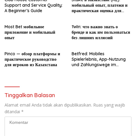
Support and Service Quality:
мобильный опыт, платежи и
A Beginner’s Guide
практическая оценка для
новичка
Most Bet мобильное
1Win: что важно знать о
приложение и мобильный
бренде и как им пользоваться
опыт
без лишних иллюзий
Pinco — обзор платформы и
Betfred: Mobiles
практическое руководство
Spielerlebnis, App-Nutzung
для игроков из Казахстана
und Zahlungswege im
Überblick
Tinggalkan Balasan
Alamat email Anda tidak akan dipublikasikan.
Ruas yang wajib
ditandai
*