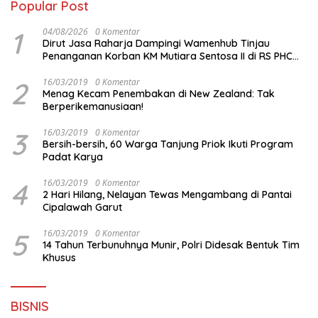
Popular Post
1
04/08/2026
0 Komentar
Dirut Jasa Raharja Dampingi Wamenhub Tinjau
Penanganan Korban KM Mutiara Sentosa II di RS PHC
Surabaya
2
16/03/2019
0 Komentar
Menag Kecam Penembakan di New Zealand: Tak
Berperikemanusiaan!
3
16/03/2019
0 Komentar
Bersih-bersih, 60 Warga Tanjung Priok Ikuti Program
Padat Karya
4
16/03/2019
0 Komentar
2 Hari Hilang, Nelayan Tewas Mengambang di Pantai
Cipalawah Garut
5
16/03/2019
0 Komentar
14 Tahun Terbunuhnya Munir, Polri Didesak Bentuk Tim
Khusus
BISNIS