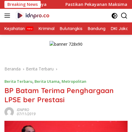
Langsung
rabaya
Breaking News
Pastikan Pekayanan Maksimal, Direksi Jasa Raha
ke
konten
Kejahatan
Kriminal
Bulutangkis
Bandung
DKI Jakar
Beranda
Berita Terbaru
Berita Terbaru
,
Berita Utama
,
Metropolitan
BP Batam Terima Penghargaan
LPSE ber Prestasi
IDNPRO
07/11/2019