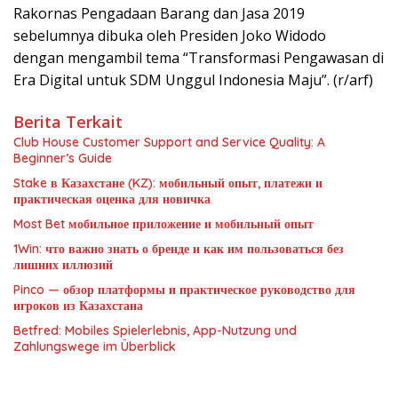
Rakornas Pengadaan Barang dan Jasa 2019
sebelumnya dibuka oleh Presiden Joko Widodo
dengan mengambil tema “Transformasi Pengawasan di
Era Digital untuk SDM Unggul Indonesia Maju”. (r/arf)
Berita Terkait
Club House Customer Support and Service Quality: A
Beginner’s Guide
Stake в Казахстане (KZ): мобильный опыт, платежи и
практическая оценка для новичка
Most Bet мобильное приложение и мобильный опыт
1Win: что важно знать о бренде и как им пользоваться без
лишних иллюзий
Pinco — обзор платформы и практическое руководство для
игроков из Казахстана
Betfred: Mobiles Spielerlebnis, App-Nutzung und
Zahlungswege im Überblick