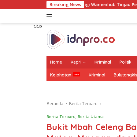
Langsung
 Raharja Dampingi Wamenhub Tinjau Penanganan Korban KM Mut
Breaking News
ke
konten
tutup
Home
Kepri
Kriminal
Politik
Kejahatan
Kriminal
Bulutangki
Beranda
Berita Terbaru
Berita Terbaru
,
Berita Utama
Bukit Mbah Celeng Ba