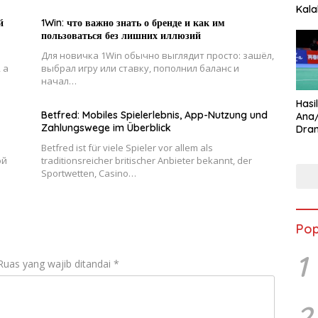
Kala
Star
й
1Win: что важно знать о бренде и как им
пользоваться без лишних иллюзий
Для новичка 1Win обычно выглядит просто: зашёл,
 а
выбрал игру или ставку, пополнил баланс и
начал…
Hasi
Betfred: Mobiles Spielerlebnis, App-Nutzung und
Ana
Zahlungswege im Überblick
Dram
Ungg
Betfred ist für viele Spieler vor allem als
ой
traditionsreicher britischer Anbieter bekannt, der
Sportwetten, Casino…
Pop
1
Ruas yang wajib ditandai
*
2