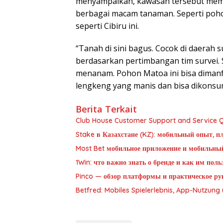
menyampaikan, kawasan tersebut memil
berbagai macam tanaman. Seperti poho
seperti Cibiru ini.
“Tanah di sini bagus. Cocok di daerah 
berdasarkan pertimbangan tim survei. 
menanam. Pohon Matoa ini bisa dimanf
lengkeng yang manis dan bisa dikonsums
Berita Terkait
Club House Customer Support and Service Qu
Stake в Казахстане (KZ): мобильный опыт, п
Most Bet мобильное приложение и мобильны
1Win: что важно знать о бренде и как им пол
Pinco — обзор платформы и практическое рук
Betfred: Mobiles Spielerlebnis, App-Nutzun