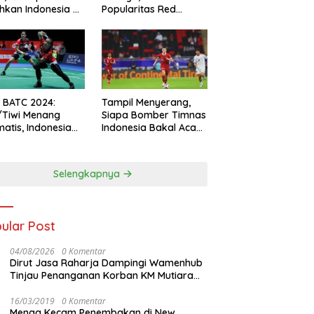
hkan Indonesia All
Popularitas Red
s
Sparks Melesat
l BATC 2024:
Tampil Menyerang,
/Tiwi Menang
Siapa Bomber Timnas
atis, Indonesia
Indonesia Bakal Acak-
ul 2-0
acak Pertahanan
Vietnam di Piala Asia
2023 Malam ini
Selengkapnya
ular Post
04/08/2026
0 Komentar
Dirut Jasa Raharja Dampingi Wamenhub
Tinjau Penanganan Korban KM Mutiara
Sentosa II di RS PHC Surabaya
16/03/2019
0 Komentar
Menag Kecam Penembakan di New