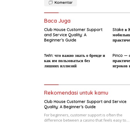
Komentar
Baca Juga
Club House Customer Support
Stake в К
and Service Quality: A
мобильны
Beginner’s Guide
практиче
новичка
1Win: что важно знать о бренде и
Pinco — 
как им пользоваться без
практиче
лишних иллюзий
игроков 
Rekomendasi untuk kamu
Club House Customer Support and Service
Quality: A Beginner’s Guide
For beginners, customer support is often the
difference between a casino that feels easy to…