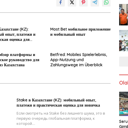
азахстане (KZ):
Most Bet мобильное приложение
й опыт, платежи и
и мобильный опыт
ская оценка для
обзор платформы и
Betfred: Mobiles Spielerlebnis,
ское руководство для
App-Nutzung und
из Казахстана
Zahlungswege im Überblick
Ola
Stake в Казахстане (KZ): мобильный опыт,
платежи и практическая оценка для новичка
Если смотреть на Stake без лишнего шума, это в
первую очередь глобальная платформа, к
Seru
которой…
Gimi