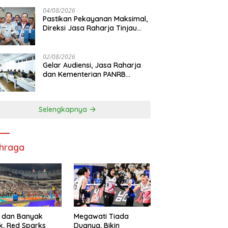
di RS PHC Surabaya
04/08/2026
Pastikan Pekayanan Maksimal,
Direksi Jasa Raharja Tinjau
Korban Kebakaran KM Mutiara
Sentosa II
02/08/2026
Gelar Audiensi, Jasa Raharja
dan Kementerian PANRB
Perkuat Koordinasi Tingkatkan
Kepatuhan PKB dan SWDKLL
Selengkapnya
hraga
 dan Banyak
Megawati Tiada
k, Red Sparks
Duanya, Bikin