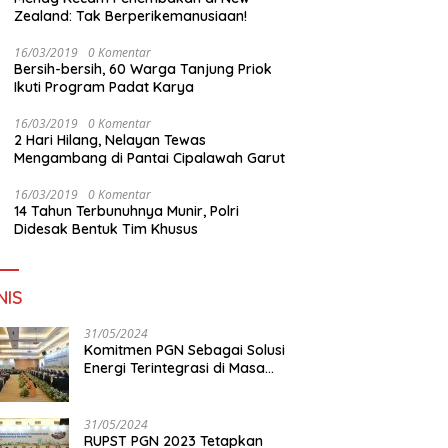
Zealand: Tak Berperikemanusiaan!
16/03/2019
0 Komentar
Bersih-bersih, 60 Warga Tanjung Priok
Ikuti Program Padat Karya
16/03/2019
0 Komentar
2 Hari Hilang, Nelayan Tewas
Mengambang di Pantai Cipalawah Garut
16/03/2019
0 Komentar
14 Tahun Terbunuhnya Munir, Polri
Didesak Bentuk Tim Khusus
NIS
31/05/2024
Komitmen PGN Sebagai Solusi
Energi Terintegrasi di Masa
Transisi Energi
31/05/2024
RUPST PGN 2023 Tetapkan