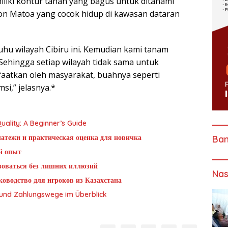
iki kontur tanah yang bagus untuk ditanami
n Matoa yang cocok hidup di kawasan dataran
suhu wilayah Cibiru ini. Kemudian kami tanam
Sehingga setiap wilayah tidak sama untuk
aatkan oleh masyarakat, buahnya seperti
i,” jelasnya.*
ality: A Beginner’s Guide
латежи и практическая оценка для новичка
Ba
й опыт
ьзоваться без лишних иллюзий
Nas
оводство для игроков из Казахстана
g und Zahlungswege im Überblick