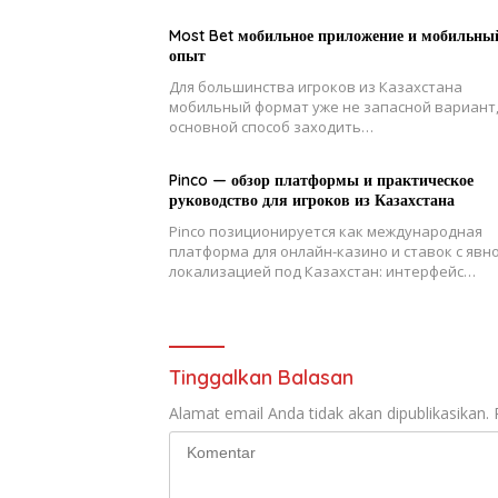
Most Bet мобильное приложение и мобильны
опыт
Для большинства игроков из Казахстана
мобильный формат уже не запасной вариант,
основной способ заходить…
Pinco — обзор платформы и практическое
руководство для игроков из Казахстана
Pinco позиционируется как международная
платформа для онлайн-казино и ставок с явн
локализацией под Казахстан: интерфейс…
Tinggalkan Balasan
Alamat email Anda tidak akan dipublikasikan.