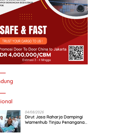
ndung
ional
04/08/2026
Dirut Jasa Raharja Dampingi
Wamenhub Tinjau Penanganan
Korban KM Mutiara Sentosa II