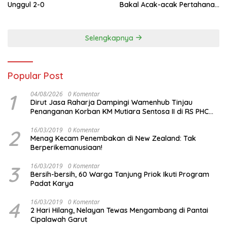
Unggul 2-0
Bakal Acak-acak Pertahanan
Vietnam di Piala Asia 2023
Malam ini
Selengkapnya
Popular Post
1
04/08/2026
0 Komentar
Dirut Jasa Raharja Dampingi Wamenhub Tinjau
Penanganan Korban KM Mutiara Sentosa II di RS PHC
Surabaya
2
16/03/2019
0 Komentar
Menag Kecam Penembakan di New Zealand: Tak
Berperikemanusiaan!
3
16/03/2019
0 Komentar
Bersih-bersih, 60 Warga Tanjung Priok Ikuti Program
Padat Karya
4
16/03/2019
0 Komentar
2 Hari Hilang, Nelayan Tewas Mengambang di Pantai
Cipalawah Garut