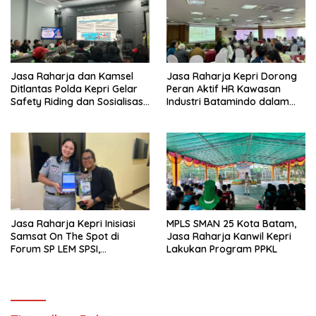
Jasa Raharja dan Kamsel
Jasa Raharja Kepri Dorong
Ditlantas Polda Kepri Gelar
Peran Aktif HR Kawasan
Safety Riding dan Sosialisasi
Industri Batamindo dalam
PPGD Kepada Serikat
Pelaporan Kecelakaan Lalu
Pekerja PT. Mcdermott
Lintas
Indonesia
Jasa Raharja Kepri Inisiasi
MPLS SMAN 25 Kota Batam,
Samsat On The Spot di
Jasa Raharja Kanwil Kepri
Forum SP LEM SPSI,
Lakukan Program PPKL
Wujudkan Layanan Pajak
Kendaraan yang Mudah dan
Cepat