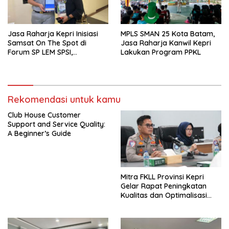
Jasa Raharja Kepri Inisiasi
MPLS SMAN 25 Kota Batam,
Samsat On The Spot di
Jasa Raharja Kanwil Kepri
Forum SP LEM SPSI,
Lakukan Program PPKL
Wujudkan Layanan Pajak
Kendaraan yang Mudah dan
Cepat
Rekomendasi untuk kamu
Club House Customer
Support and Service Quality:
A Beginner’s Guide
Mitra FKLL Provinsi Kepri
Gelar Rapat Peningkatan
Kualitas dan Optimalisasi
Tertib Lalu Lintas untuk
Pencegahan Fatalitas Laka
Lantas