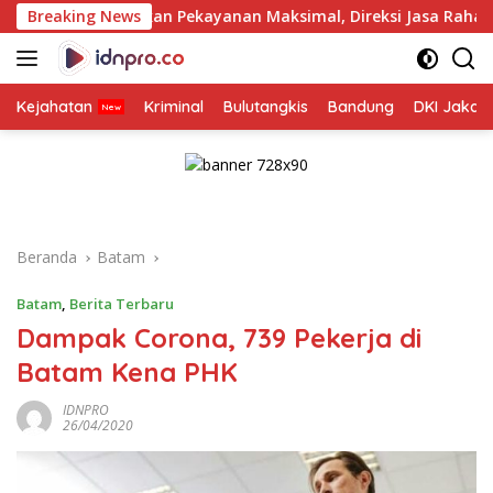
Langsung
kan Pekayanan Maksimal, Direksi Jasa Raharja Tinjau Korban K
Breaking News
ke
konten
Kejahatan
Kriminal
Bulutangkis
Bandung
DKI Jakar
Beranda
Batam
Batam
,
Berita Terbaru
Dampak Corona, 739 Pekerja di
Batam Kena PHK
IDNPRO
26/04/2020