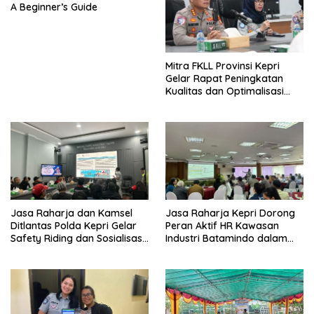
A Beginner’s Guide
Mitra FKLL Provinsi Kepri
Gelar Rapat Peningkatan
Kualitas dan Optimalisasi
Tertib Lalu Lintas untuk
Pencegahan Fatalitas Laka
Lantas
Jasa Raharja dan Kamsel
Jasa Raharja Kepri Dorong
Ditlantas Polda Kepri Gelar
Peran Aktif HR Kawasan
Safety Riding dan Sosialisasi
Industri Batamindo dalam
PPGD Kepada Serikat
Pelaporan Kecelakaan Lalu
Pekerja PT. Mcdermott
Lintas
Indonesia