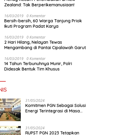
Zealand: Tak Berperikemanusiaan!
16/03/2019
0 Komentar
Bersih-bersih, 60 Warga Tanjung Priok
Ikuti Program Padat Karya
16/03/2019
0 Komentar
2 Hari Hilang, Nelayan Tewas
Mengambang di Pantai Cipalawah Garut
16/03/2019
0 Komentar
14 Tahun Terbunuhnya Munir, Polri
Didesak Bentuk Tim Khusus
NIS
31/05/2024
Komitmen PGN Sebagai Solusi
Energi Terintegrasi di Masa
Transisi Energi
31/05/2024
RUPST PGN 2023 Tetapkan