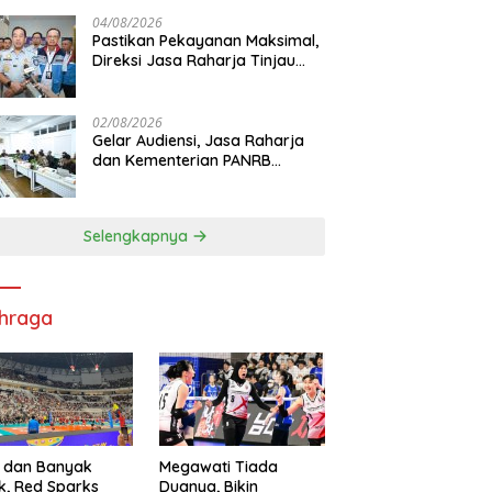
di RS PHC Surabaya
04/08/2026
Pastikan Pekayanan Maksimal,
Direksi Jasa Raharja Tinjau
Korban Kebakaran KM Mutiara
Sentosa II
02/08/2026
Gelar Audiensi, Jasa Raharja
dan Kementerian PANRB
Perkuat Koordinasi Tingkatkan
Kepatuhan PKB dan SWDKLL
Selengkapnya
hraga
 dan Banyak
Megawati Tiada
k, Red Sparks
Duanya, Bikin