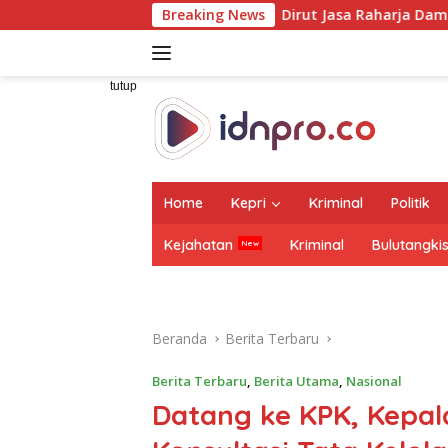
Langsung
Dirut Jasa Raharja Dampingi Wamenhub Tinjau Pe
Breaking News
ke
konten
tutup
Home
Kepri
Kriminal
Politik
Kejahatan
Kriminal
Bulutangki
Beranda
Berita Terbaru
Berita Terbaru
,
Berita Utama
,
Nasional
Datang ke KPK, Kepala