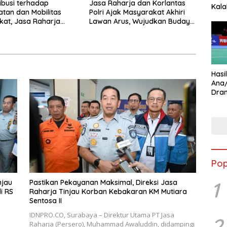
ibusi terhadap
Jasa Raharja dan Korlantas
Kala
tan dan Mobilitas
Polri Ajak Masyarakat Akhiri
Star
at, Jasa Raharja
Lawan Arus, Wujudkan Budaya
ghargaan di Ajang
Keselamatan Berlalu Lintas
tasi Indonesia Awards
Hasi
Ana
Dram
Ungg
Pop
1
njau
Pastikan Pekayanan Maksimal, Direksi Jasa
i RS
Raharja Tinjau Korban Kebakaran KM Mutiara
Sentosa II
IDNPRO.CO, Surabaya – Direktur Utama PT Jasa
2
Raharja (Persero), Muhammad Awaluddin, didampingi