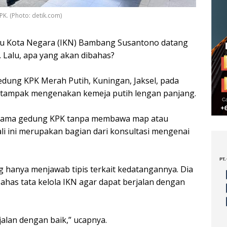
K. (Photo: detik.com)
Ibu Kota Negara (IKN) Bambang Susantono datang
ni. Lalu, apa yang akan dibahas?
edung KPK Merah Putih, Kuningan, Jaksel, pada
ia tampak mengenakan kemeja putih lengan panjang.
 utama gedung KPK tanpa membawa map atau
i ini merupakan bagian dari konsultasi mengenai
g hanya menjawab tipis terkait kedatangannya. Dia
as tata kelola IKN agar dapat berjalan dengan
jalan dengan baik,” ucapnya.