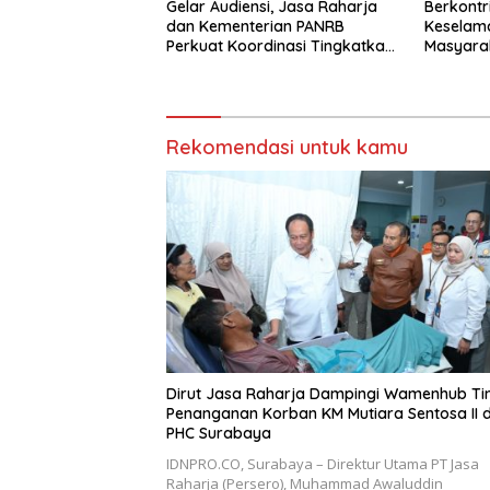
Gelar Audiensi, Jasa Raharja
Berkontr
dan Kementerian PANRB
Keselama
Perkuat Koordinasi Tingkatkan
Masyarak
Kepatuhan PKB dan SWDKLL
Raih Pen
Transpor
2026
Rekomendasi untuk kamu
Dirut Jasa Raharja Dampingi Wamenhub Ti
Penanganan Korban KM Mutiara Sentosa II d
PHC Surabaya
IDNPRO.CO, Surabaya – Direktur Utama PT Jasa
Raharja (Persero), Muhammad Awaluddin