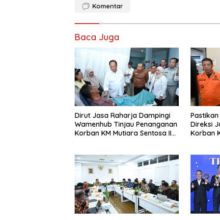
Komentar
Baca Juga
Dirut Jasa Raharja Dampingi
Pastikan
Wamenhub Tinjau Penanganan
Direksi 
Korban KM Mutiara Sentosa II
Korban 
di RS PHC Surabaya
Sentosa I