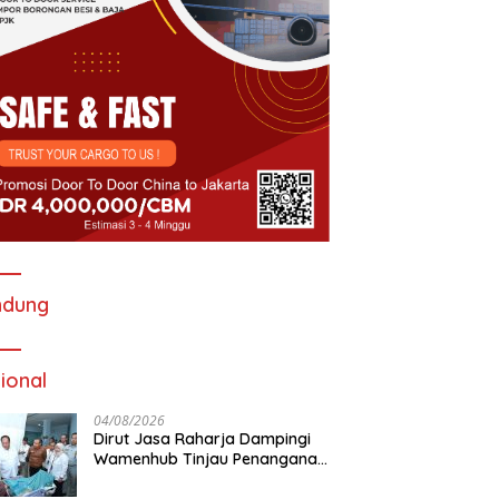
ndung
ional
04/08/2026
Dirut Jasa Raharja Dampingi
Wamenhub Tinjau Penanganan
Korban KM Mutiara Sentosa II