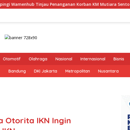
nanganan Korban KM Mutiara Sentosa II di RS PHC Surabaya
Otomotif
Olahraga
Nasional
Internasional
Bisnis
s
Bandung
DKI Jakarta
Metropolitan
Nusantara
 Otorita IKN Ingin