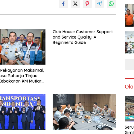
Club House Customer Support
and Service Quality: A
Beginner’s Guide
 Pekayanan Maksimal,
Jasa Raharja Tinjau
Kebakaran KM Mutiara
Ola
I
Seru
Gimi