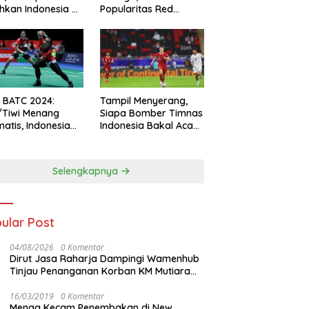
hkan Indonesia All
Popularitas Red
s
Sparks Melesat
l BATC 2024:
Tampil Menyerang,
/Tiwi Menang
Siapa Bomber Timnas
atis, Indonesia
Indonesia Bakal Acak-
ul 2-0
acak Pertahanan
Vietnam di Piala Asia
2023 Malam ini
Selengkapnya
ular Post
04/08/2026
0 Komentar
Dirut Jasa Raharja Dampingi Wamenhub
Tinjau Penanganan Korban KM Mutiara
Sentosa II di RS PHC Surabaya
16/03/2019
0 Komentar
Menag Kecam Penembakan di New