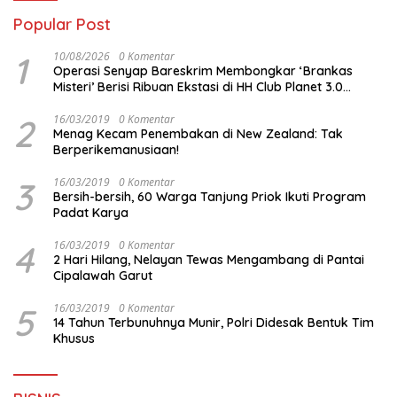
Popular Post
1
10/08/2026
0 Komentar
Operasi Senyap Bareskrim Membongkar ‘Brankas
Misteri’ Berisi Ribuan Ekstasi di HH Club Planet 3.0
Batam
2
16/03/2019
0 Komentar
Menag Kecam Penembakan di New Zealand: Tak
Berperikemanusiaan!
3
16/03/2019
0 Komentar
Bersih-bersih, 60 Warga Tanjung Priok Ikuti Program
Padat Karya
4
16/03/2019
0 Komentar
2 Hari Hilang, Nelayan Tewas Mengambang di Pantai
Cipalawah Garut
5
16/03/2019
0 Komentar
14 Tahun Terbunuhnya Munir, Polri Didesak Bentuk Tim
Khusus