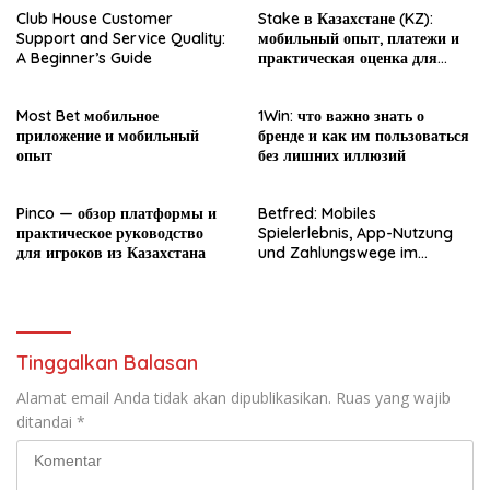
Club House Customer
Stake в Казахстане (KZ):
Support and Service Quality:
мобильный опыт, платежи и
A Beginner’s Guide
практическая оценка для
новичка
Most Bet мобильное
1Win: что важно знать о
приложение и мобильный
бренде и как им пользоваться
опыт
без лишних иллюзий
Pinco — обзор платформы и
Betfred: Mobiles
практическое руководство
Spielerlebnis, App-Nutzung
для игроков из Казахстана
und Zahlungswege im
Überblick
Tinggalkan Balasan
Alamat email Anda tidak akan dipublikasikan.
Ruas yang wajib
ditandai
*