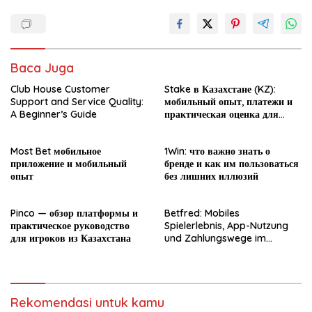
Baca Juga
Club House Customer
Stake в Казахстане (KZ):
Support and Service Quality:
мобильный опыт, платежи и
A Beginner’s Guide
практическая оценка для
новичка
Most Bet мобильное
1Win: что важно знать о
приложение и мобильный
бренде и как им пользоваться
опыт
без лишних иллюзий
Pinco — обзор платформы и
Betfred: Mobiles
практическое руководство
Spielerlebnis, App-Nutzung
для игроков из Казахстана
und Zahlungswege im
Überblick
Rekomendasi untuk kamu