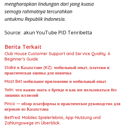
mengharapkan lindungan dari yang kuasa
semoga rahmatnya tercurahkan
untukmu Republik Indonesia.
Source: akun YouTube PID Tenribetta
Berita Terkait
Club House Customer Support and Service Quality: A
Beginner’s Guide
Stake в Казахстане (KZ): мобильный опыт, платежи и
практическая оценка для новичка
Most Bet мобильное приложение и мобильный опыт
1Win: что важно знать о бренде и как им пользоваться без
лишних иллюзий
Pinco — обзор платформы и практическое руководство для
игроков из Казахстана
Betfred: Mobiles Spielerlebnis, App-Nutzung und
Zahlungswege im Überblick