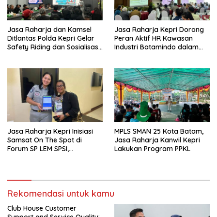
Jasa Raharja dan Kamsel
Jasa Raharja Kepri Dorong
Ditlantas Polda Kepri Gelar
Peran Aktif HR Kawasan
Safety Riding dan Sosialisasi
Industri Batamindo dalam
PPGD Kepada Serikat
Pelaporan Kecelakaan Lalu
Pekerja PT. Mcdermott
Lintas
Indonesia
Jasa Raharja Kepri Inisiasi
MPLS SMAN 25 Kota Batam,
Samsat On The Spot di
Jasa Raharja Kanwil Kepri
Forum SP LEM SPSI,
Lakukan Program PPKL
Wujudkan Layanan Pajak
Kendaraan yang Mudah dan
Cepat
Rekomendasi untuk kamu
Club House Customer
Support and Service Quality: