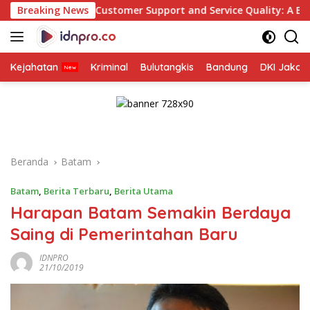
Langsung
Customer Support and Service Quality: A Beginner’s Guide
Breaking News
ke
konten
Kejahatan
Kriminal
Bulutangkis
Bandung
DKI Jakar
Beranda
Batam
Batam
,
Berita Terbaru
,
Berita Utama
Harapan Batam Semakin Berdaya
Saing di Pemerintahan Baru
IDNPRO
21/10/2019