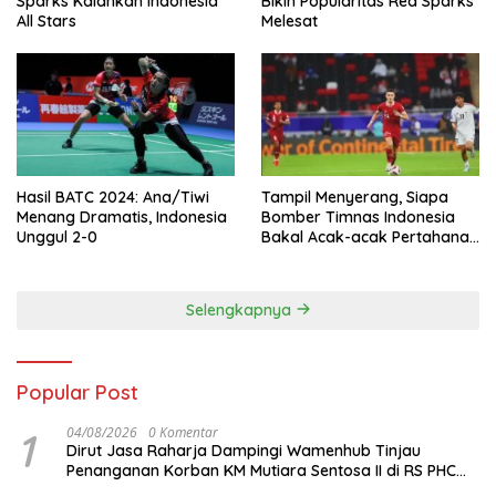
Sparks Kalahkan Indonesia
Bikin Popularitas Red Sparks
All Stars
Melesat
Hasil BATC 2024: Ana/Tiwi
Tampil Menyerang, Siapa
Menang Dramatis, Indonesia
Bomber Timnas Indonesia
Unggul 2-0
Bakal Acak-acak Pertahanan
Vietnam di Piala Asia 2023
Malam ini
Selengkapnya
Popular Post
1
04/08/2026
0 Komentar
Dirut Jasa Raharja Dampingi Wamenhub Tinjau
Penanganan Korban KM Mutiara Sentosa II di RS PHC
Surabaya