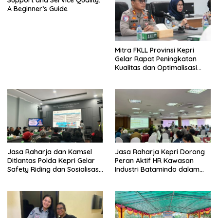
A Beginner’s Guide
Mitra FKLL Provinsi Kepri
Gelar Rapat Peningkatan
Kualitas dan Optimalisasi
Tertib Lalu Lintas untuk
Pencegahan Fatalitas Laka
Lantas
Jasa Raharja dan Kamsel
Jasa Raharja Kepri Dorong
Ditlantas Polda Kepri Gelar
Peran Aktif HR Kawasan
Safety Riding dan Sosialisasi
Industri Batamindo dalam
PPGD Kepada Serikat
Pelaporan Kecelakaan Lalu
Pekerja PT. Mcdermott
Lintas
Indonesia