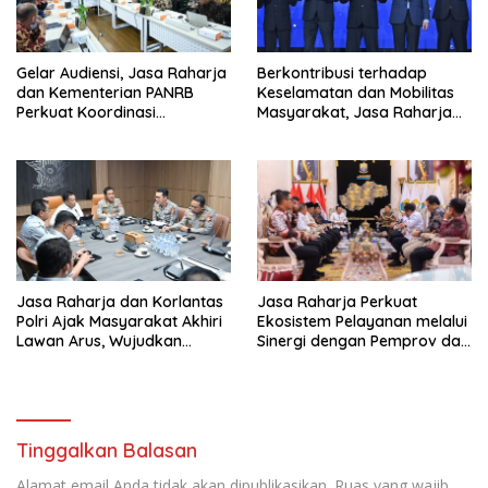
Gelar Audiensi, Jasa Raharja
Berkontribusi terhadap
dan Kementerian PANRB
Keselamatan dan Mobilitas
Perkuat Koordinasi
Masyarakat, Jasa Raharja
Tingkatkan Kepatuhan PKB
Raih Penghargaan di Ajang
dan SWDKLL
Transportasi Indonesia
Awards 2026
Jasa Raharja dan Korlantas
Jasa Raharja Perkuat
Polri Ajak Masyarakat Akhiri
Ekosistem Pelayanan melalui
Lawan Arus, Wujudkan
Sinergi dengan Pemprov dan
Budaya Keselamatan Berlalu
Polda Jambi
Lintas
Tinggalkan Balasan
Alamat email Anda tidak akan dipublikasikan.
Ruas yang wajib