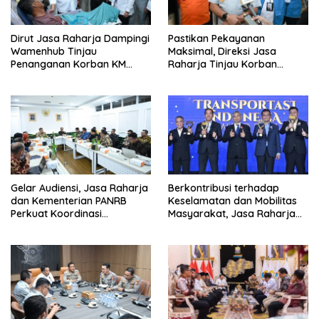
Dirut Jasa Raharja Dampingi
Pastikan Pekayanan
Wamenhub Tinjau
Maksimal, Direksi Jasa
Penanganan Korban KM
Raharja Tinjau Korban
Mutiara Sentosa II di RS PHC
Kebakaran KM Mutiara
Surabaya
Sentosa II
Gelar Audiensi, Jasa Raharja
Berkontribusi terhadap
dan Kementerian PANRB
Keselamatan dan Mobilitas
Perkuat Koordinasi
Masyarakat, Jasa Raharja
Tingkatkan Kepatuhan PKB
Raih Penghargaan di Ajang
dan SWDKLL
Transportasi Indonesia
Awards 2026