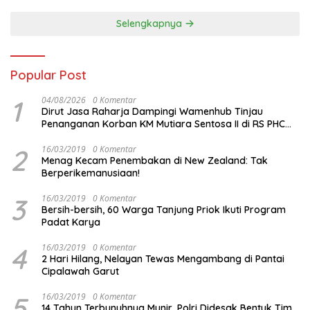
Malam ini
Selengkapnya
Popular Post
1
04/08/2026
0 Komentar
Dirut Jasa Raharja Dampingi Wamenhub Tinjau
Penanganan Korban KM Mutiara Sentosa II di RS PHC
Surabaya
2
16/03/2019
0 Komentar
Menag Kecam Penembakan di New Zealand: Tak
Berperikemanusiaan!
3
16/03/2019
0 Komentar
Bersih-bersih, 60 Warga Tanjung Priok Ikuti Program
Padat Karya
4
16/03/2019
0 Komentar
2 Hari Hilang, Nelayan Tewas Mengambang di Pantai
Cipalawah Garut
5
16/03/2019
0 Komentar
14 Tahun Terbunuhnya Munir, Polri Didesak Bentuk Tim