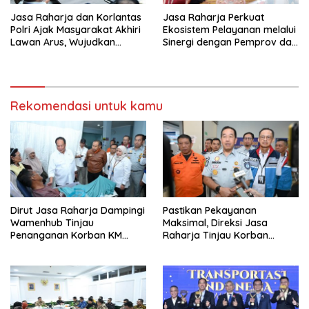
Jasa Raharja dan Korlantas
Jasa Raharja Perkuat
Polri Ajak Masyarakat Akhiri
Ekosistem Pelayanan melalui
Lawan Arus, Wujudkan
Sinergi dengan Pemprov dan
Budaya Keselamatan Berlalu
Polda Jambi
Lintas
Rekomendasi untuk kamu
Dirut Jasa Raharja Dampingi
Pastikan Pekayanan
Wamenhub Tinjau
Maksimal, Direksi Jasa
Penanganan Korban KM
Raharja Tinjau Korban
Mutiara Sentosa II di RS PHC
Kebakaran KM Mutiara
Surabaya
Sentosa II