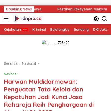
Langsung
ke
aya
Breaking News
Pastikan Pekayanan Maksimal, Direksi Jasa Raharj
konten
Kejahatan
Kriminal
Bulutangkis
Bandung
DKI Jakar
Beranda
Nasional
Nasional
Harwan Muldidarmawan:
Penguatan Tata Kelola dan
Kepatuhan Jadi Kunci Jasa
Raharaja Raih Penghargaan di