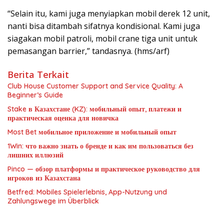
“Selain itu, kami juga menyiapkan mobil derek 12 unit,
nanti bisa ditambah sifatnya kondisional. Kami juga
siagakan mobil patroli, mobil crane tiga unit untuk
pemasangan barrier,” tandasnya. (hms/arf)
Berita Terkait
Club House Customer Support and Service Quality: A
Beginner’s Guide
Stake в Казахстане (KZ): мобильный опыт, платежи и
практическая оценка для новичка
Most Bet мобильное приложение и мобильный опыт
1Win: что важно знать о бренде и как им пользоваться без
лишних иллюзий
Pinco — обзор платформы и практическое руководство для
игроков из Казахстана
Betfred: Mobiles Spielerlebnis, App-Nutzung und
Zahlungswege im Überblick