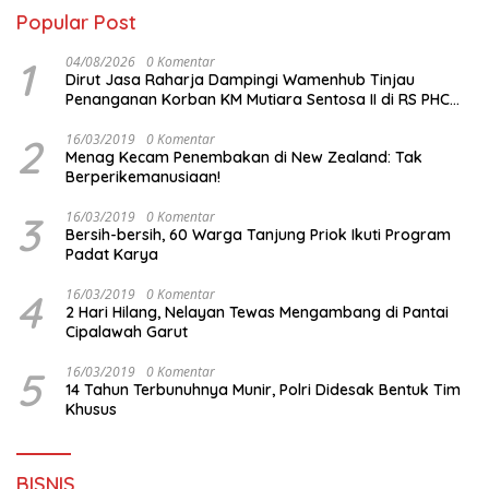
Popular Post
1
04/08/2026
0 Komentar
Dirut Jasa Raharja Dampingi Wamenhub Tinjau
Penanganan Korban KM Mutiara Sentosa II di RS PHC
Surabaya
2
16/03/2019
0 Komentar
Menag Kecam Penembakan di New Zealand: Tak
Berperikemanusiaan!
3
16/03/2019
0 Komentar
Bersih-bersih, 60 Warga Tanjung Priok Ikuti Program
Padat Karya
4
16/03/2019
0 Komentar
2 Hari Hilang, Nelayan Tewas Mengambang di Pantai
Cipalawah Garut
5
16/03/2019
0 Komentar
14 Tahun Terbunuhnya Munir, Polri Didesak Bentuk Tim
Khusus
BISNIS