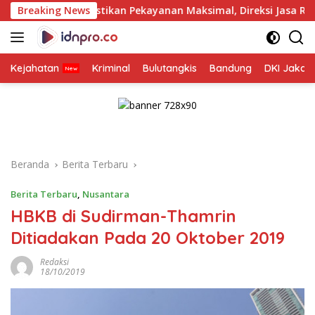
Langsung
Pastikan Pekayanan Maksimal, Direksi Jasa Raharja Tinjau Kor
Breaking News
ke
konten
Kejahatan
Kriminal
Bulutangkis
Bandung
DKI Jakar
Beranda
Berita Terbaru
Berita Terbaru
,
Nusantara
HBKB di Sudirman-Thamrin
Ditiadakan Pada 20 Oktober 2019
Redaksi
18/10/2019