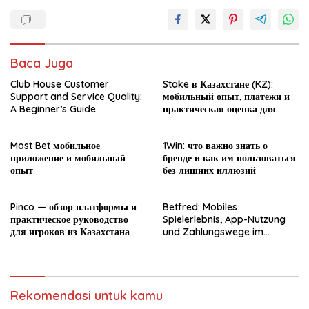
Baca Juga
Club House Customer
Stake в Казахстане (KZ):
Support and Service Quality:
мобильный опыт, платежи и
A Beginner’s Guide
практическая оценка для
новичка
Most Bet мобильное
1Win: что важно знать о
приложение и мобильный
бренде и как им пользоваться
опыт
без лишних иллюзий
Pinco — обзор платформы и
Betfred: Mobiles
практическое руководство
Spielerlebnis, App-Nutzung
для игроков из Казахстана
und Zahlungswege im
Überblick
Rekomendasi untuk kamu