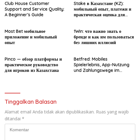
Club House Customer
Stake в Казахстане (KZ):
Support and Service Quality:
мобильный опыт, платежи и
A Beginner’s Guide
практическая оценка для
новичка
Most Bet мобильное
1Win: что важно знать о
приложение и мобильный
бренде и как им пользоваться
опыт
без лишних иллюзий
Pinco — обзор платформы и
Betfred: Mobiles
практическое руководство
Spielerlebnis, App-Nutzung
для игроков из Казахстана
und Zahlungswege im
Überblick
Tinggalkan Balasan
Alamat email Anda tidak akan dipublikasikan.
Ruas yang wajib
ditandai
*