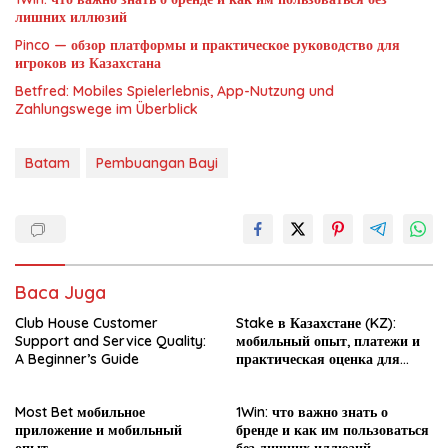
лишних иллюзий
Pinco — обзор платформы и практическое руководство для
игроков из Казахстана
Betfred: Mobiles Spielerlebnis, App-Nutzung und
Zahlungswege im Überblick
Batam
Pembuangan Bayi
Baca Juga
Club House Customer
Stake в Казахстане (KZ):
Support and Service Quality:
мобильный опыт, платежи и
A Beginner’s Guide
практическая оценка для
новичка
Most Bet мобильное
1Win: что важно знать о
приложение и мобильный
бренде и как им пользоваться
опыт
без лишних иллюзий