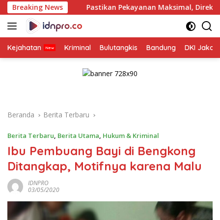
Langsung
Breaking News
Pastikan Pekayanan Maksimal, Direksi Jasa Raharja Tin
ke
konten
Kejahatan
Kriminal
Bulutangkis
Bandung
DKI Jakar
Beranda
Berita Terbaru
Berita Terbaru
,
Berita Utama
,
Hukum & Kriminal
Ibu Pembuang Bayi di Bengkong
Ditangkap, Motifnya karena Malu
IDNPRO
03/05/2020