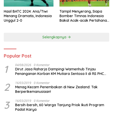
Hasil BATC 2024: Ana/Tiwi
Tampil Menyerang, Siapa
Menang Dramatis, Indonesia
Bomber Timnas Indonesia
Unggul 2-0
Bakal Acak-acak Pertahanan
Vietnam di Piala Asia 2023
Malam ini
Selengkapnya
Popular Post
1
04/08/2026
0 Komentar
Dirut Jasa Raharja Dampingi Wamenhub Tinjau
Penanganan Korban KM Mutiara Sentosa II di RS PHC
Surabaya
2
16/03/2019
0 Komentar
Menag Kecam Penembakan di New Zealand: Tak
Berperikemanusiaan!
3
16/03/2019
0 Komentar
Bersih-bersih, 60 Warga Tanjung Priok Ikuti Program
Padat Karya