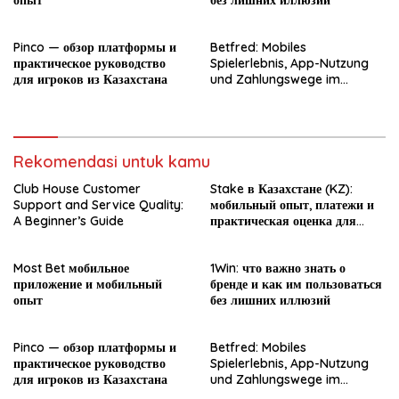
Pinco — обзор платформы и
Betfred: Mobiles
практическое руководство
Spielerlebnis, App-Nutzung
для игроков из Казахстана
und Zahlungswege im
Überblick
Rekomendasi untuk kamu
Club House Customer
Stake в Казахстане (KZ):
Support and Service Quality:
мобильный опыт, платежи и
A Beginner’s Guide
практическая оценка для
новичка
Most Bet мобильное
1Win: что важно знать о
приложение и мобильный
бренде и как им пользоваться
опыт
без лишних иллюзий
Pinco — обзор платформы и
Betfred: Mobiles
практическое руководство
Spielerlebnis, App-Nutzung
для игроков из Казахстана
und Zahlungswege im
Überblick