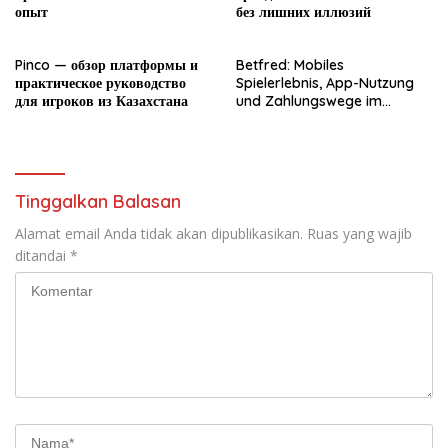
опыт
без лишних иллюзий
Pinco — обзор платформы и
Betfred: Mobiles
практическое руководство
Spielerlebnis, App-Nutzung
для игроков из Казахстана
und Zahlungswege im
Überblick
Tinggalkan Balasan
Alamat email Anda tidak akan dipublikasikan.
Ruas yang wajib
ditandai
*