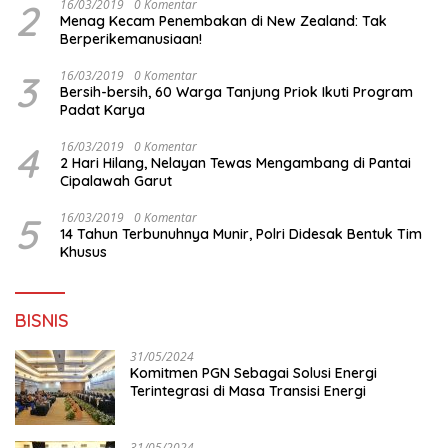
2
16/03/2019
0 Komentar
Menag Kecam Penembakan di New Zealand: Tak
Berperikemanusiaan!
3
16/03/2019
0 Komentar
Bersih-bersih, 60 Warga Tanjung Priok Ikuti Program
Padat Karya
4
16/03/2019
0 Komentar
2 Hari Hilang, Nelayan Tewas Mengambang di Pantai
Cipalawah Garut
5
16/03/2019
0 Komentar
14 Tahun Terbunuhnya Munir, Polri Didesak Bentuk Tim
Khusus
BISNIS
31/05/2024
Komitmen PGN Sebagai Solusi Energi
Terintegrasi di Masa Transisi Energi
31/05/2024