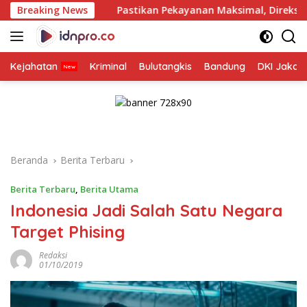
Langsung
Breaking News
Pastikan Pekayanan Maksimal, Direksi Jasa Raharja Tin
ke
konten
Kejahatan
Kriminal
Bulutangkis
Bandung
DKI Jakar
Beranda
Berita Terbaru
Berita Terbaru
,
Berita Utama
Indonesia Jadi Salah Satu Negara
Target Phising
Redaksi
01/10/2019