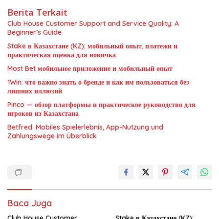
Berita Terkait
Club House Customer Support and Service Quality: A
Beginner’s Guide
Stake в Казахстане (KZ): мобильный опыт, платежи и
практическая оценка для новичка
Most Bet мобильное приложение и мобильный опыт
1Win: что важно знать о бренде и как им пользоваться без
лишних иллюзий
Pinco — обзор платформы и практическое руководство для
игроков из Казахстана
Betfred: Mobiles Spielerlebnis, App-Nutzung und
Zahlungswege im Überblick
Baca Juga
Club House Customer
Stake в Казахстане (KZ):