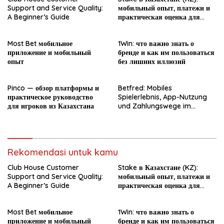
Support and Service Quality:
мобильный опыт, платежи и
A Beginner’s Guide
практическая оценка для
новичка
Most Bet мобильное
1Win: что важно знать о
приложение и мобильный
бренде и как им пользоваться
опыт
без лишних иллюзий
Pinco — обзор платформы и
Betfred: Mobiles
практическое руководство
Spielerlebnis, App-Nutzung
для игроков из Казахстана
und Zahlungswege im
Überblick
Rekomendasi untuk kamu
Club House Customer
Stake в Казахстане (KZ):
Support and Service Quality:
мобильный опыт, платежи и
A Beginner’s Guide
практическая оценка для
новичка
Most Bet мобильное
1Win: что важно знать о
приложение и мобильный
бренде и как им пользоваться