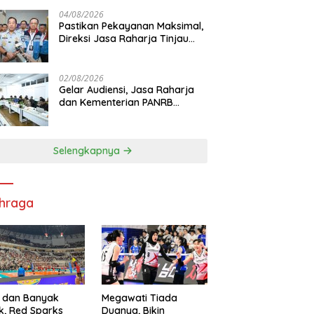
di RS PHC Surabaya
04/08/2026
Pastikan Pekayanan Maksimal,
Direksi Jasa Raharja Tinjau
Korban Kebakaran KM Mutiara
Sentosa II
02/08/2026
Gelar Audiensi, Jasa Raharja
dan Kementerian PANRB
Perkuat Koordinasi Tingkatkan
Kepatuhan PKB dan SWDKLL
Selengkapnya
hraga
 dan Banyak
Megawati Tiada
k, Red Sparks
Duanya, Bikin