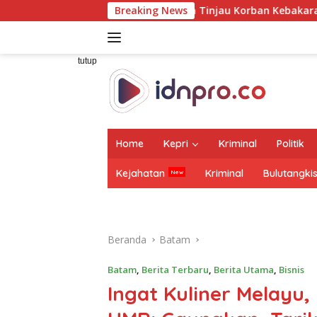
Langsung
a Raharja Tinjau Korban Kebakaran KM Mutiara Sentosa II
Breaking News
ke
konten
tutup
Home
Kepri
Kriminal
Politik
Kejahatan
Kriminal
Bulutangki
Beranda
Batam
Batam
,
Berita Terbaru
,
Berita Utama
,
Bisnis
Ingat Kuliner Melayu