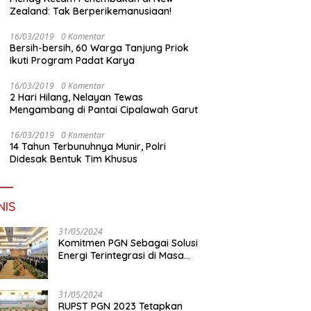
Zealand: Tak Berperikemanusiaan!
16/03/2019
0 Komentar
Bersih-bersih, 60 Warga Tanjung Priok
Ikuti Program Padat Karya
16/03/2019
0 Komentar
2 Hari Hilang, Nelayan Tewas
Mengambang di Pantai Cipalawah Garut
16/03/2019
0 Komentar
14 Tahun Terbunuhnya Munir, Polri
Didesak Bentuk Tim Khusus
NIS
31/05/2024
Komitmen PGN Sebagai Solusi
Energi Terintegrasi di Masa
Transisi Energi
31/05/2024
RUPST PGN 2023 Tetapkan