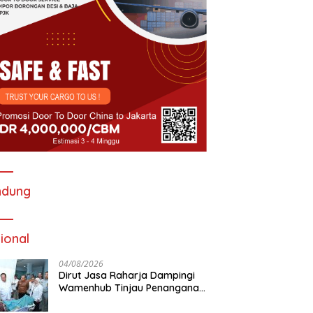
ndung
ional
04/08/2026
Dirut Jasa Raharja Dampingi
Wamenhub Tinjau Penanganan
Korban KM Mutiara Sentosa II