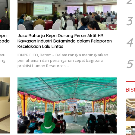
3
epri
Jasa Raharja Kepri Dorong Peran Aktif HR
4
epada
Kawasan Industri Batamindo dalam Pelaporan
Kecelakaan Lalu Lintas
atu
IDNPRO.CO, Batam – Dalam rangka meningkatkan
5
ang
pemahaman dan penanganan cepat bagi para
praktisi Human Resources…
BIS