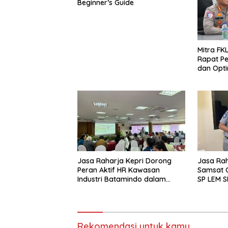
Beginner’s Guide
Mitra FKL
Rapat Pe
dan Optim
Lintas u
Fatalita
Jasa Raharja Kepri Dorong
Jasa Raha
Peran Aktif HR Kawasan
Samsat O
Industri Batamindo dalam
SP LEM S
Pelaporan Kecelakaan Lalu
Layanan
Lintas
yang Mu
Rekomendasi untuk kamu