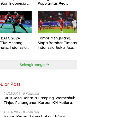
hkan Indonesia All
Popularitas Red
s
Sparks Melesat
l BATC 2024:
Tampil Menyerang,
/Tiwi Menang
Siapa Bomber Timnas
atis, Indonesia
Indonesia Bakal Acak-
ul 2-0
acak Pertahanan
Vietnam di Piala Asia
2023 Malam ini
Selengkapnya
ular Post
04/08/2026
0 Komentar
Dirut Jasa Raharja Dampingi Wamenhub
Tinjau Penanganan Korban KM Mutiara
Sentosa II di RS PHC Surabaya
16/03/2019
0 Komentar
Menag Kecam Penembakan di New