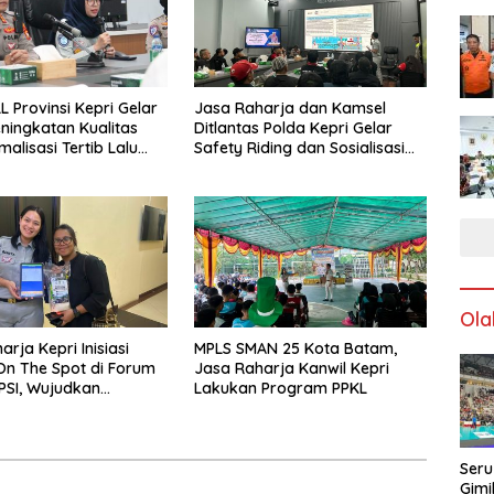
L Provinsi Kepri Gelar
Jasa Raharja dan Kamsel
ningkatan Kualitas
Ditlantas Polda Kepri Gelar
alisasi Tertib Lalu
Safety Riding dan Sosialisasi
ntuk Pencegahan
PPGD Kepada Serikat Pekerja
s Laka Lantas
PT. Mcdermott Indonesia
Ola
rja Kepri Inisiasi
MPLS SMAN 25 Kota Batam,
n The Spot di Forum
Jasa Raharja Kanwil Kepri
PSI, Wujudkan
Lakukan Program PPKL
 Pajak Kendaraan
dah dan Cepat
Seru
Gimi