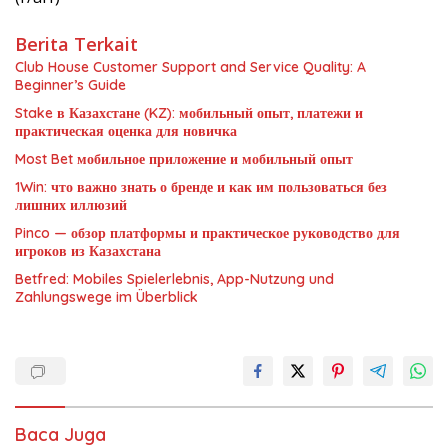
Berita Terkait
Club House Customer Support and Service Quality: A
Beginner’s Guide
Stake в Казахстане (KZ): мобильный опыт, платежи и
практическая оценка для новичка
Most Bet мобильное приложение и мобильный опыт
1Win: что важно знать о бренде и как им пользоваться без
лишних иллюзий
Pinco — обзор платформы и практическое руководство для
игроков из Казахстана
Betfred: Mobiles Spielerlebnis, App-Nutzung und
Zahlungswege im Überblick
Baca Juga