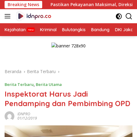
Langsung
Breaking News
Pastikan Pekayanan Maksimal, Direksi Jasa Raharja Tinj
ke
konten
Kejahatan
Kriminal
Bulutangkis
Bandung
DKI Jakar
Beranda
Berita Terbaru
Berita Terbaru
,
Berita Utama
Inspektorat Harus Jadi
Pendamping dan Pembimbing OPD
IDNPRO
01/12/2019