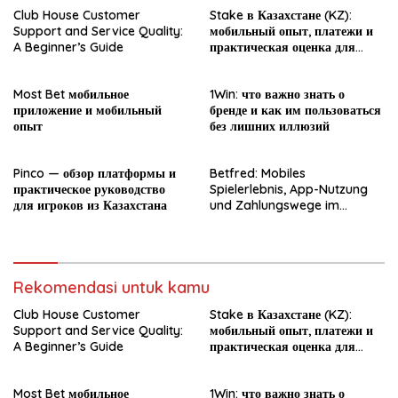
Club House Customer
Stake в Казахстане (KZ):
Support and Service Quality:
мобильный опыт, платежи и
A Beginner’s Guide
практическая оценка для
новичка
Most Bet мобильное
1Win: что важно знать о
приложение и мобильный
бренде и как им пользоваться
опыт
без лишних иллюзий
Pinco — обзор платформы и
Betfred: Mobiles
практическое руководство
Spielerlebnis, App-Nutzung
для игроков из Казахстана
und Zahlungswege im
Überblick
Rekomendasi untuk kamu
Club House Customer
Stake в Казахстане (KZ):
Support and Service Quality:
мобильный опыт, платежи и
A Beginner’s Guide
практическая оценка для
новичка
Most Bet мобильное
1Win: что важно знать о