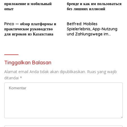
приложение и мобильный
бренде и как им пользоваться
опыт
без лишних иллюзий
Pinco — обзор платформы и
Betfred: Mobiles
практическое руководство
Spielerlebnis, App-Nutzung
для игроков из Казахстана
und Zahlungswege im
Überblick
Tinggalkan Balasan
Alamat email Anda tidak akan dipublikasikan.
Ruas yang wajib
ditandai
*