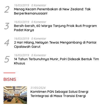
Surabaya
2
16/03/2019
0 Komentar
Menag Kecam Penembakan di New Zealand: Tak
Berperikemanusiaan!
3
16/03/2019
0 Komentar
Bersih-bersih, 60 Warga Tanjung Priok Ikuti Program
Padat Karya
4
16/03/2019
0 Komentar
2 Hari Hilang, Nelayan Tewas Mengambang di Pantai
Cipalawah Garut
5
16/03/2019
0 Komentar
14 Tahun Terbunuhnya Munir, Polri Didesak Bentuk Tim
Khusus
BISNIS
31/05/2024
Komitmen PGN Sebagai Solusi Energi
Terintegrasi di Masa Transisi Energi