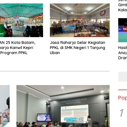
rmott Indonesia
Lintas
Gimi
Kala
Star
AN 25 Kota Batam,
Jasa Raharja Gelar Kegiatan
arja Kanwil Kepri
PPKL di SMK Negeri 1 Tanjung
Hasi
 Program PPKL
Uban
Ana
Dram
Ungg
Pop
1