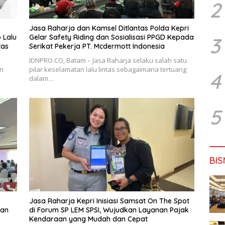
2
Jasa Raharja dan Kamsel Ditlantas Polda Kepri
 Lalu
Gelar Safety Riding dan Sosialisasi PPGD Kepada
3
tas
Serikat Pekerja PT. Mcdermott Indonesia
IDNPRO.CO, Batam – Jasa Raharja selaku salah satu
an
pilar keselamatan lalu lintas sebagaimana tertuang
4
dalam…
5
BIS
Jasa Raharja Kepri Inisiasi Samsat On The Spot
ran
di Forum SP LEM SPSI, Wujudkan Layanan Pajak
Kendaraan yang Mudah dan Cepat