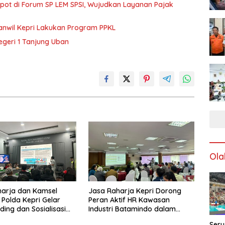
Spot di Forum SP LEM SPSI, Wujudkan Layanan Pajak
anwil Kepri Lakukan Program PPKL
egeri 1 Tanjung Uban
Ola
harja dan Kamsel
Jasa Raharja Kepri Dorong
 Polda Kepri Gelar
Peran Aktif HR Kawasan
ding dan Sosialisasi
Industri Batamindo dalam
ada Serikat Pekerja
Pelaporan Kecelakaan Lalu
Seru