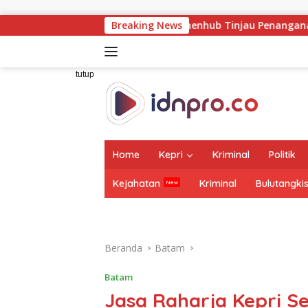
Langsung
ke
mpingi Wamenhub Tinjau Penanganan Korban KM Mutiara Sentosa
Breaking News
konten
tutup
Home
Kepri
Kriminal
Politik
Kejahatan
Kriminal
Bulutangki
Beranda
Batam
Batam
Jasa Raharja Kepri S