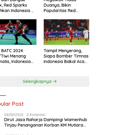
k, Red Sparks
Duanya, Bikin
hkan Indonesia All
Popularitas Red
s
Sparks Melesat
l BATC 2024:
Tampil Menyerang,
/Tiwi Menang
Siapa Bomber Timnas
atis, Indonesia
Indonesia Bakal Acak-
ul 2-0
acak Pertahanan
Vietnam di Piala Asia
2023 Malam ini
Selengkapnya
ular Post
04/08/2026
0 Komentar
Dirut Jasa Raharja Dampingi Wamenhub
Tinjau Penanganan Korban KM Mutiara
Sentosa II di RS PHC Surabaya