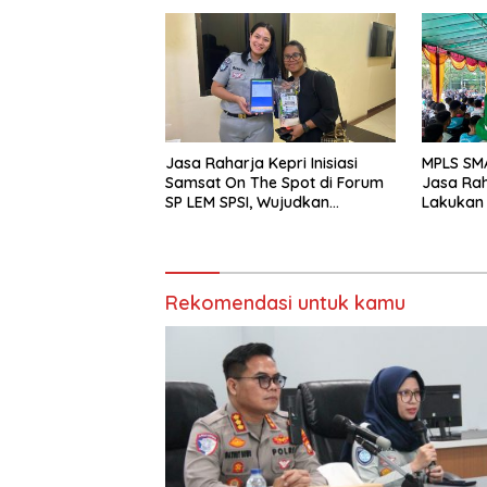
Fatalitas Laka Lantas
PT. Mcde
Jasa Raharja Kepri Inisiasi
MPLS SM
Samsat On The Spot di Forum
Jasa Rah
SP LEM SPSI, Wujudkan
Lakukan
Layanan Pajak Kendaraan
yang Mudah dan Cepat
Rekomendasi untuk kamu