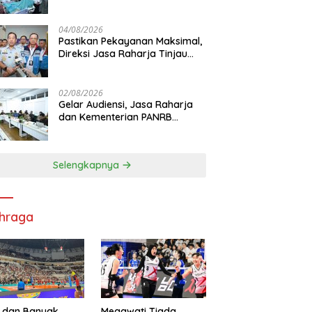
Korban KM Mutiara Sentosa II
di RS PHC Surabaya
04/08/2026
Pastikan Pekayanan Maksimal,
Direksi Jasa Raharja Tinjau
Korban Kebakaran KM Mutiara
Sentosa II
02/08/2026
Gelar Audiensi, Jasa Raharja
dan Kementerian PANRB
Perkuat Koordinasi Tingkatkan
Kepatuhan PKB dan SWDKLL
Selengkapnya
hraga
 dan Banyak
Megawati Tiada