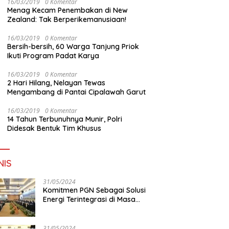
16/03/2019
0 Komentar
Menag Kecam Penembakan di New
Zealand: Tak Berperikemanusiaan!
16/03/2019
0 Komentar
Bersih-bersih, 60 Warga Tanjung Priok
Ikuti Program Padat Karya
16/03/2019
0 Komentar
2 Hari Hilang, Nelayan Tewas
Mengambang di Pantai Cipalawah Garut
16/03/2019
0 Komentar
14 Tahun Terbunuhnya Munir, Polri
Didesak Bentuk Tim Khusus
NIS
31/05/2024
Komitmen PGN Sebagai Solusi
Energi Terintegrasi di Masa
Transisi Energi
31/05/2024