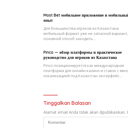
Most Bet мобильное приложение и мобильны
опыт
Для большинства игроков из Казахстана
мобильный формат уже не запасной вариант,
основной способ заходить…
Pinco — обзор платформы и практическое
руководство для игроков из Казахстана
Pinco позиционируется как международная
платформа для онлайн-казино и ставок с явн
локализацией под Казахстан: интерфейс…
Tinggalkan Balasan
Alamat email Anda tidak akan dipublikasikan.