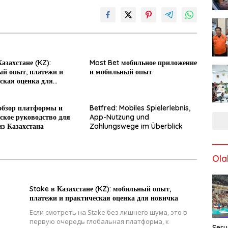
азахстане (KZ):
Most Bet мобильное приложение
й опыт, платежи и
и мобильный опыт
ская оценка для
обзор платформы и
Betfred: Mobiles Spielerlebnis,
ское руководство для
App-Nutzung und
из Казахстана
Zahlungswege im Überblick
Ola
Stake в Казахстане (KZ): мобильный опыт,
платежи и практическая оценка для новичка
Если смотреть на Stake без лишнего шума, это в
первую очередь глобальная платформа, к
Seru