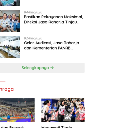
Korban KM Mutiara Sentosa II
di RS PHC Surabaya
04/08/2026
Pastikan Pekayanan Maksimal,
Direksi Jasa Raharja Tinjau
Korban Kebakaran KM Mutiara
Sentosa II
02/08/2026
Gelar Audiensi, Jasa Raharja
dan Kementerian PANRB
Perkuat Koordinasi Tingkatkan
Kepatuhan PKB dan SWDKLL
Selengkapnya
hraga
 dan Banyak
Megawati Tiada