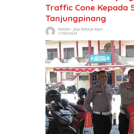
Traffic Cone Kepada S
Tanjungpinang
Redaksi
-
Jasa Raharja Kepri
17/09/2024