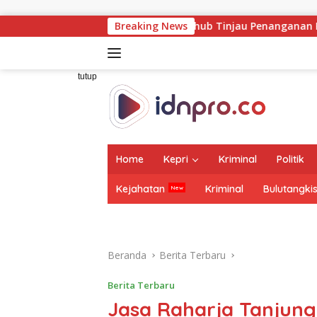
Langsung
ke
ampingi Wamenhub Tinjau Penanganan Korban KM Mutiara Sentos
Breaking News
konten
tutup
Home
Kepri
Kriminal
Politik
Kejahatan
Kriminal
Bulutangki
Beranda
Berita Terbaru
Berita Terbaru
Jasa Raharja Tanjun