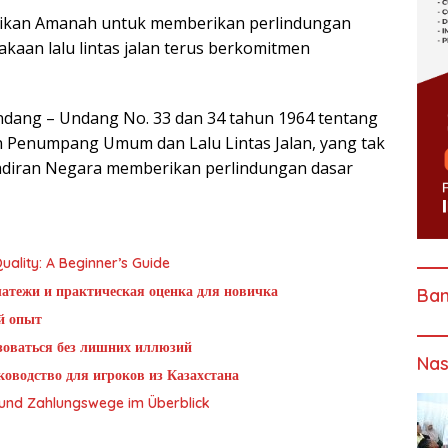
rikan Amanah untuk memberikan perlindungan
kaan lalu lintas jalan terus berkomitmen
ndang – Undang No. 33 dan 34 tahun 1964 tentang
 Penumpang Umum dan Lalu Lintas Jalan, yang tak
adiran Negara memberikan perlindungan dasar
ality: A Beginner’s Guide
латежи и практическая оценка для новичка
Ba
й опыт
ьзоваться без лишних иллюзий
Nas
оводство для игроков из Казахстана
g und Zahlungswege im Überblick