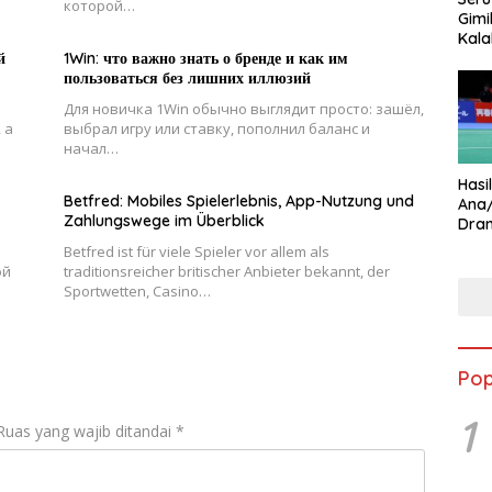
которой…
Gimi
Kala
Star
й
1Win: что важно знать о бренде и как им
пользоваться без лишних иллюзий
Для новичка 1Win обычно выглядит просто: зашёл,
 а
выбрал игру или ставку, пополнил баланс и
начал…
Hasi
Betfred: Mobiles Spielerlebnis, App-Nutzung und
Ana
Zahlungswege im Überblick
Dram
Ungg
Betfred ist für viele Spieler vor allem als
ой
traditionsreicher britischer Anbieter bekannt, der
Sportwetten, Casino…
Pop
1
Ruas yang wajib ditandai
*