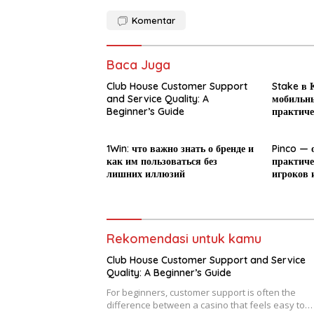
Komentar
Baca Juga
Club House Customer Support
Stake в К
and Service Quality: A
мобильны
Beginner’s Guide
практиче
новичка
1Win: что важно знать о бренде и
Pinco — 
как им пользоваться без
практиче
лишних иллюзий
игроков 
Rekomendasi untuk kamu
Club House Customer Support and Service
Quality: A Beginner’s Guide
For beginners, customer support is often the
difference between a casino that feels easy to…