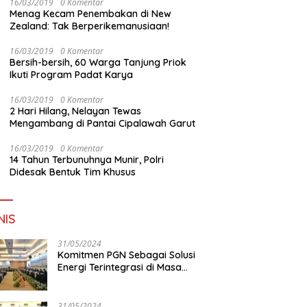
16/03/2019
0 Komentar
Menag Kecam Penembakan di New
Zealand: Tak Berperikemanusiaan!
16/03/2019
0 Komentar
Bersih-bersih, 60 Warga Tanjung Priok
Ikuti Program Padat Karya
16/03/2019
0 Komentar
2 Hari Hilang, Nelayan Tewas
Mengambang di Pantai Cipalawah Garut
16/03/2019
0 Komentar
14 Tahun Terbunuhnya Munir, Polri
Didesak Bentuk Tim Khusus
NIS
31/05/2024
Komitmen PGN Sebagai Solusi
Energi Terintegrasi di Masa
Transisi Energi
31/05/2024