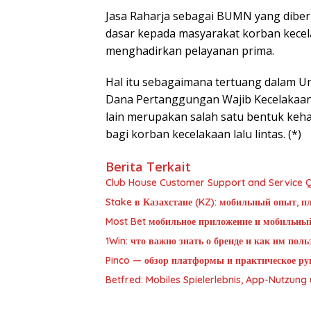
Jasa Raharja sebagai BUMN yang dibe
dasar kepada masyarakat korban kecela
menghadirkan pelayanan prima.
Hal itu sebagaimana tertuang dalam U
Dana Pertanggungan Wajib Kecelakaan
lain merupakan salah satu bentuk keh
bagi korban kecelakaan lalu lintas. (*)
Berita Terkait
Club House Customer Support and Service Qu
Stake в Казахстане (KZ): мобильный опыт, п
Most Bet мобильное приложение и мобильны
1Win: что важно знать о бренде и как им пол
Pinco — обзор платформы и практическое рук
Betfred: Mobiles Spielerlebnis, App-Nutzun