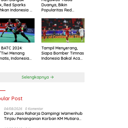
k, Red Sparks
Duanya, Bikin
hkan Indonesia All
Popularitas Red
s
Sparks Melesat
l BATC 2024:
Tampil Menyerang,
/Tiwi Menang
Siapa Bomber Timnas
atis, Indonesia
Indonesia Bakal Acak-
ul 2-0
acak Pertahanan
Vietnam di Piala Asia
2023 Malam ini
Selengkapnya
ular Post
04/08/2026
0 Komentar
Dirut Jasa Raharja Dampingi Wamenhub
Tinjau Penanganan Korban KM Mutiara
Sentosa II di RS PHC Surabaya