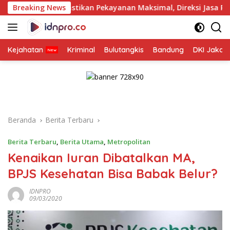
Langsung
Pastikan Pekayanan Maksimal, Direksi Jasa Raharja Tinjau Ko
Breaking News
ke
konten
Kejahatan
Kriminal
Bulutangkis
Bandung
DKI Jakar
Beranda
Berita Terbaru
Berita Terbaru
,
Berita Utama
,
Metropolitan
Kenaikan Iuran Dibatalkan MA,
BPJS Kesehatan Bisa Babak Belur?
IDNPRO
09/03/2020