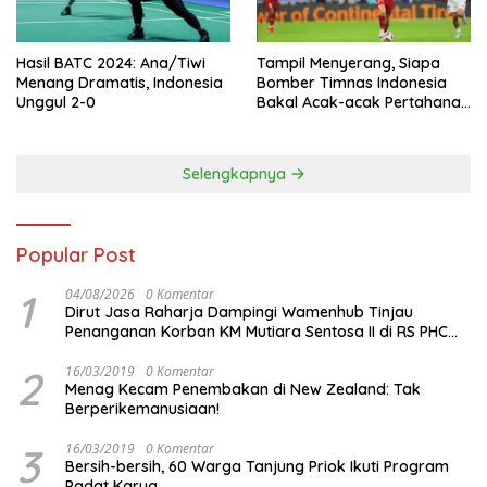
Hasil BATC 2024: Ana/Tiwi
Tampil Menyerang, Siapa
Menang Dramatis, Indonesia
Bomber Timnas Indonesia
Unggul 2-0
Bakal Acak-acak Pertahanan
Vietnam di Piala Asia 2023
Malam ini
Selengkapnya
Popular Post
1
04/08/2026
0 Komentar
Dirut Jasa Raharja Dampingi Wamenhub Tinjau
Penanganan Korban KM Mutiara Sentosa II di RS PHC
Surabaya
2
16/03/2019
0 Komentar
Menag Kecam Penembakan di New Zealand: Tak
Berperikemanusiaan!
3
16/03/2019
0 Komentar
Bersih-bersih, 60 Warga Tanjung Priok Ikuti Program
Padat Karya