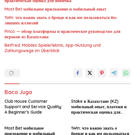
практическая оценка для новичка
Most Bet мобильное приложение и мобильный опыт
1Win: что важно знать о бренде и как им пользоваться без
лишних иллюзий
Pinco — обзор платформы и практическое руководство для
игроков из Казахстана
Betfred: Mobiles Spielerlebnis, App-Nutzung und
Zahlungswege im Überblick
Baca Juga
Club House Customer
Stake в Казахстане (KZ):
Support and Service Quality:
мобильный опыт, платежи и
A Beginner’s Guide
практическая оценка для
новичка
Most Bet мобильное
1Win: что важно знать о
приложение и мобильный
бренде и как им пользоваться