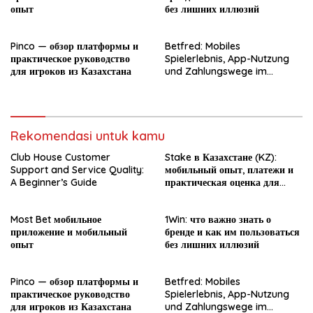
опыт
без лишних иллюзий
Pinco — обзор платформы и
Betfred: Mobiles
практическое руководство
Spielerlebnis, App-Nutzung
для игроков из Казахстана
und Zahlungswege im
Überblick
Rekomendasi untuk kamu
Club House Customer
Stake в Казахстане (KZ):
Support and Service Quality:
мобильный опыт, платежи и
A Beginner’s Guide
практическая оценка для
новичка
Most Bet мобильное
1Win: что важно знать о
приложение и мобильный
бренде и как им пользоваться
опыт
без лишних иллюзий
Pinco — обзор платформы и
Betfred: Mobiles
практическое руководство
Spielerlebnis, App-Nutzung
для игроков из Казахстана
und Zahlungswege im