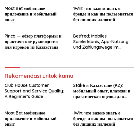
Most Bet мобильное
1Win: что важно знать о
приложение и мобильный
бренде и как им пользоваться
опыт
без лишних иллюзий
Pinco — обзор платформы и
Betfred: Mobiles
практическое руководство
Spielerlebnis, App-Nutzung
для игроков из Казахстана
und Zahlungswege im
Überblick
Rekomendasi untuk kamu
Club House Customer
Stake в Казахстане (KZ):
Support and Service Quality:
мобильный опыт, платежи и
A Beginner’s Guide
практическая оценка для
новичка
Most Bet мобильное
1Win: что важно знать о
приложение и мобильный
бренде и как им пользоваться
опыт
без лишних иллюзий