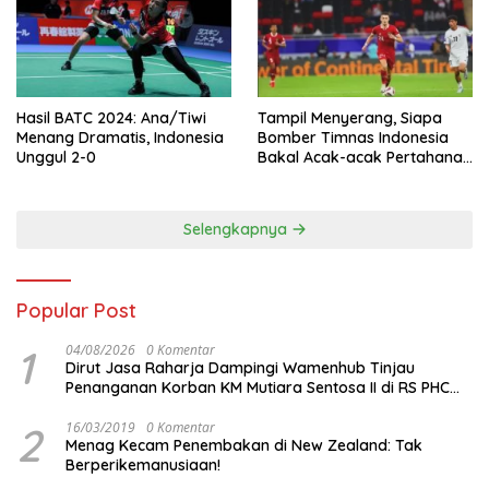
Hasil BATC 2024: Ana/Tiwi
Tampil Menyerang, Siapa
Menang Dramatis, Indonesia
Bomber Timnas Indonesia
Unggul 2-0
Bakal Acak-acak Pertahanan
Vietnam di Piala Asia 2023
Malam ini
Selengkapnya
Popular Post
1
04/08/2026
0 Komentar
Dirut Jasa Raharja Dampingi Wamenhub Tinjau
Penanganan Korban KM Mutiara Sentosa II di RS PHC
Surabaya
2
16/03/2019
0 Komentar
Menag Kecam Penembakan di New Zealand: Tak
Berperikemanusiaan!