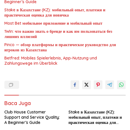
Beginner’s Guide
Stake в Казахстане (KZ): мобильный опыт, платежи и
практическая оценка для новичка
Most Bet мобильное приложение и мобильный опыт
1Win: что важно знать о бренде и как им пользоваться без
лишних иллюзий
Pinco — обзор платформы и практическое руководство для
игроков из Казахстана
Betfred: Mobiles Spielerlebnis, App-Nutzung und
Zahlungswege im Überblick
Baca Juga
Club House Customer
Stake в Казахстане (KZ):
Support and Service Quality:
мобильный опыт, платежи и
A Beginner’s Guide
практическая оценка для
новичка