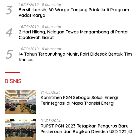
3
16/03/2019
0 Komentar
Bersih-bersih, 60 Warga Tanjung Priok Ikuti Program
Padat Karya
4
16/03/2019
0 Komentar
2 Hari Hilang, Nelayan Tewas Mengambang di Pantai
Cipalawah Garut
5
16/03/2019
0 Komentar
14 Tahun Terbunuhnya Munir, Polri Didesak Bentuk Tim
Khusus
BISNIS
31/05/2024
Komitmen PGN Sebagai Solusi Energi
Terintegrasi di Masa Transisi Energi
31/05/2024
RUPST PGN 2023 Tetapkan Pengurus Baru
Perseroan dan Bagikan Deviden USD 222,43
Juta