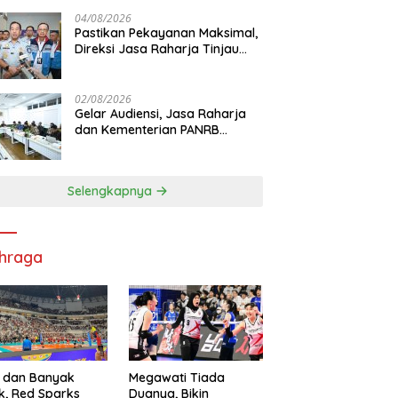
di RS PHC Surabaya
04/08/2026
Pastikan Pekayanan Maksimal,
Direksi Jasa Raharja Tinjau
Korban Kebakaran KM Mutiara
Sentosa II
02/08/2026
Gelar Audiensi, Jasa Raharja
dan Kementerian PANRB
Perkuat Koordinasi Tingkatkan
Kepatuhan PKB dan SWDKLL
Selengkapnya
hraga
 dan Banyak
Megawati Tiada
k, Red Sparks
Duanya, Bikin