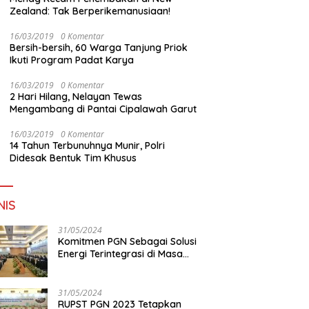
Zealand: Tak Berperikemanusiaan!
16/03/2019
0 Komentar
Bersih-bersih, 60 Warga Tanjung Priok
Ikuti Program Padat Karya
16/03/2019
0 Komentar
2 Hari Hilang, Nelayan Tewas
Mengambang di Pantai Cipalawah Garut
16/03/2019
0 Komentar
14 Tahun Terbunuhnya Munir, Polri
Didesak Bentuk Tim Khusus
NIS
31/05/2024
Komitmen PGN Sebagai Solusi
Energi Terintegrasi di Masa
Transisi Energi
31/05/2024
RUPST PGN 2023 Tetapkan