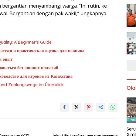
bergantian menyambangi warga. “Ini rutin, ke
wal. Bergantian dengan pak wakil,” ungkapnya.
ality: A Beginner’s Guide
латежи и практическая оценка для новичка
й опыт
ьзоваться без лишних иллюзий
оводство для игроков из Казахстана
g und Zahlungswege im Überblick
Ola
Seru
Gimi
азахстане (KZ):
Most Bet мобильное приложение