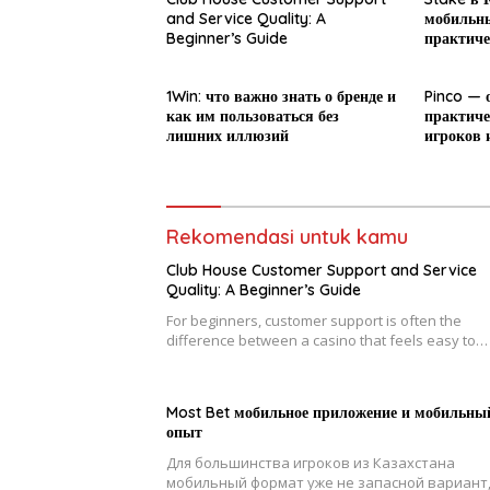
and Service Quality: A
мобильны
Beginner’s Guide
практиче
новичка
1Win: что важно знать о бренде и
Pinco — 
как им пользоваться без
практиче
лишних иллюзий
игроков 
Rekomendasi untuk kamu
Club House Customer Support and Service
Quality: A Beginner’s Guide
For beginners, customer support is often the
difference between a casino that feels easy to…
Most Bet мобильное приложение и мобильны
опыт
Для большинства игроков из Казахстана
мобильный формат уже не запасной вариант,