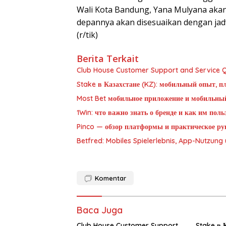
Wali Kota Bandung, Yana Mulyana akan 
depannya akan disesuaikan dengan jad
(r/tik)
Berita Terkait
Club House Customer Support and Service Qu
Stake в Казахстане (KZ): мобильный опыт, п
Most Bet мобильное приложение и мобильны
1Win: что важно знать о бренде и как им пол
Pinco — обзор платформы и практическое рук
Betfred: Mobiles Spielerlebnis, App-Nutzun
Komentar
Baca Juga
Club House Customer Support
Stake в К