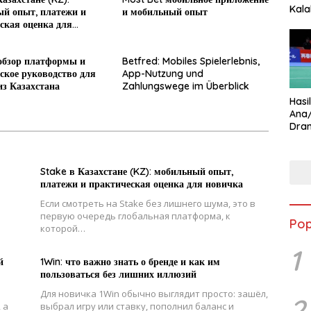
Kala
й опыт, платежи и
и мобильный опыт
Star
ская оценка для
обзор платформы и
Betfred: Mobiles Spielerlebnis,
ское руководство для
App-Nutzung und
из Казахстана
Zahlungswege im Überblick
Hasi
Ana
Dram
Ungg
Stake в Казахстане (KZ): мобильный опыт,
платежи и практическая оценка для новичка
Если смотреть на Stake без лишнего шума, это в
первую очередь глобальная платформа, к
Pop
которой…
1
й
1Win: что важно знать о бренде и как им
пользоваться без лишних иллюзий
Для новичка 1Win обычно выглядит просто: зашёл,
2
 а
выбрал игру или ставку, пополнил баланс и