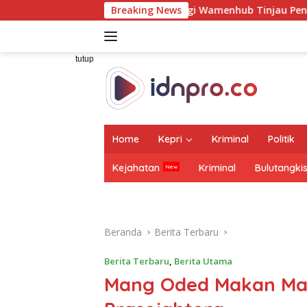
Langsung
aharja Dampingi Wamenhub Tinjau Penanganan Korban KM Mutia
Breaking News
ke
konten
tutup
Home
Kepri
Kriminal
Politik
Kejahatan
Kriminal
Bulutangki
Beranda
Berita Terbaru
Berita Terbaru
,
Berita Utama
Mang Oded Makan Ma