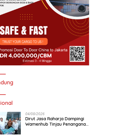
ndung
ional
04/08/2026
Dirut Jasa Raharja Dampingi
Wamenhub Tinjau Penanganan
Korban KM Mutiara Sentosa II