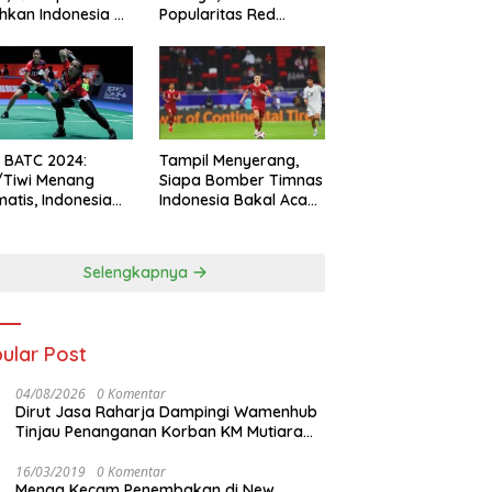
hkan Indonesia All
Popularitas Red
s
Sparks Melesat
l BATC 2024:
Tampil Menyerang,
/Tiwi Menang
Siapa Bomber Timnas
atis, Indonesia
Indonesia Bakal Acak-
ul 2-0
acak Pertahanan
Vietnam di Piala Asia
2023 Malam ini
Selengkapnya
ular Post
04/08/2026
0 Komentar
Dirut Jasa Raharja Dampingi Wamenhub
Tinjau Penanganan Korban KM Mutiara
Sentosa II di RS PHC Surabaya
16/03/2019
0 Komentar
Menag Kecam Penembakan di New