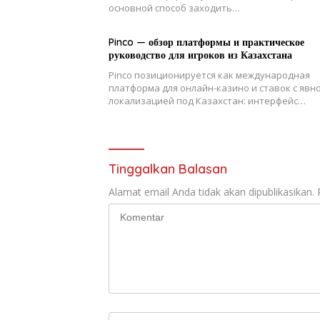
основной способ заходить…
Pinco — обзор платформы и практическое
руководство для игроков из Казахстана
Pinco позиционируется как международная
платформа для онлайн-казино и ставок с явн
локализацией под Казахстан: интерфейс…
Tinggalkan Balasan
Alamat email Anda tidak akan dipublikasikan.