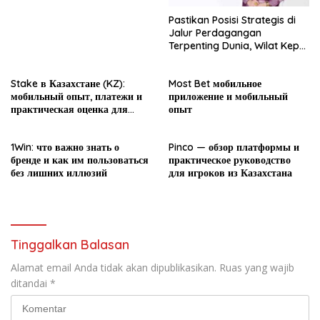
Pastikan Posisi Strategis di
Jalur Perdagangan
Terpenting Dunia, Wilat Kepri:
Penguatan Pelabuhan Batam
Harus Jadi Agenda Nasional
Stake в Казахстане (KZ):
Most Bet мобильное
мобильный опыт, платежи и
приложение и мобильный
практическая оценка для
опыт
новичка
1Win: что важно знать о
Pinco — обзор платформы и
бренде и как им пользоваться
практическое руководство
без лишних иллюзий
для игроков из Казахстана
Tinggalkan Balasan
Alamat email Anda tidak akan dipublikasikan.
Ruas yang wajib
ditandai
*