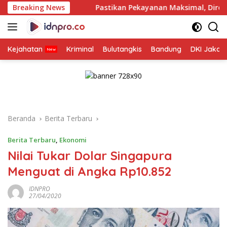
Langsung
Breaking News
Pastikan Pekayanan Maksimal, Direksi Jasa Raharja Ti
ke
konten
Kejahatan
Kriminal
Bulutangkis
Bandung
DKI Jakar
Beranda
Berita Terbaru
Berita Terbaru
,
Ekonomi
Nilai Tukar Dolar Singapura
Menguat di Angka Rp10.852
IDNPRO
27/04/2020