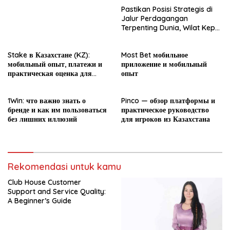
Pastikan Posisi Strategis di
Jalur Perdagangan
Terpenting Dunia, Wilat Kepri:
Penguatan Pelabuhan Batam
Harus Jadi Agenda Nasional
Stake в Казахстане (KZ):
Most Bet мобильное
мобильный опыт, платежи и
приложение и мобильный
практическая оценка для
опыт
новичка
1Win: что важно знать о
Pinco — обзор платформы и
бренде и как им пользоваться
практическое руководство
без лишних иллюзий
для игроков из Казахстана
Rekomendasi untuk kamu
Club House Customer
Support and Service Quality:
A Beginner’s Guide