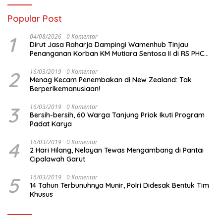
Popular Post
1
04/08/2026
0 Komentar
Dirut Jasa Raharja Dampingi Wamenhub Tinjau
Penanganan Korban KM Mutiara Sentosa II di RS PHC
Surabaya
2
16/03/2019
0 Komentar
Menag Kecam Penembakan di New Zealand: Tak
Berperikemanusiaan!
3
16/03/2019
0 Komentar
Bersih-bersih, 60 Warga Tanjung Priok Ikuti Program
Padat Karya
4
16/03/2019
0 Komentar
2 Hari Hilang, Nelayan Tewas Mengambang di Pantai
Cipalawah Garut
5
16/03/2019
0 Komentar
14 Tahun Terbunuhnya Munir, Polri Didesak Bentuk Tim
Khusus