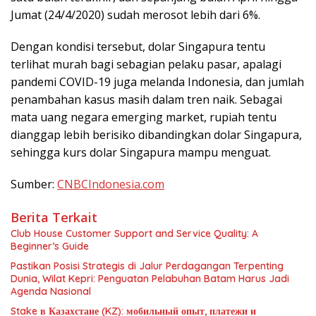
Jumat (24/4/2020) sudah merosot lebih dari 6%.
Dengan kondisi tersebut, dolar Singapura tentu
terlihat murah bagi sebagian pelaku pasar, apalagi
pandemi COVID-19 juga melanda Indonesia, dan jumlah
penambahan kasus masih dalam tren naik. Sebagai
mata uang negara emerging market, rupiah tentu
dianggap lebih berisiko dibandingkan dolar Singapura,
sehingga kurs dolar Singapura mampu menguat.
Sumber:
CNBCIndonesia.com
Berita Terkait
Club House Customer Support and Service Quality: A
Beginner’s Guide
Pastikan Posisi Strategis di Jalur Perdagangan Terpenting
Dunia, Wilat Kepri: Penguatan Pelabuhan Batam Harus Jadi
Agenda Nasional
Stake в Казахстане (KZ): мобильный опыт, платежи и