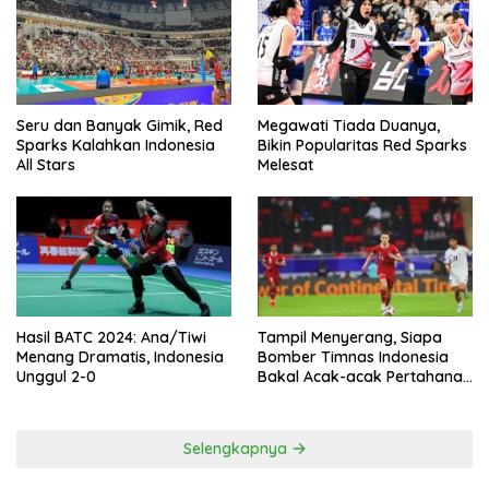
Seru dan Banyak Gimik, Red
Megawati Tiada Duanya,
Sparks Kalahkan Indonesia
Bikin Popularitas Red Sparks
All Stars
Melesat
Hasil BATC 2024: Ana/Tiwi
Tampil Menyerang, Siapa
Menang Dramatis, Indonesia
Bomber Timnas Indonesia
Unggul 2-0
Bakal Acak-acak Pertahanan
Vietnam di Piala Asia 2023
Malam ini
Selengkapnya