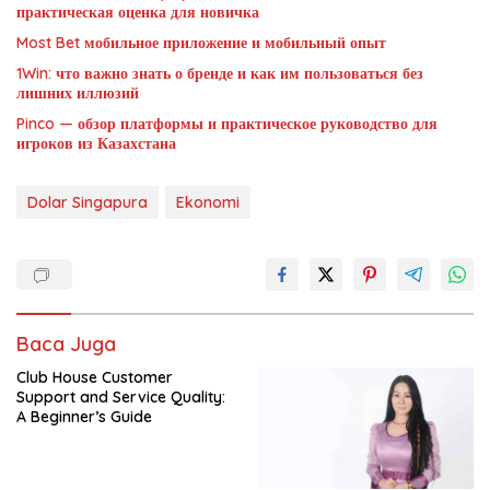
практическая оценка для новичка
Most Bet мобильное приложение и мобильный опыт
1Win: что важно знать о бренде и как им пользоваться без
лишних иллюзий
Pinco — обзор платформы и практическое руководство для
игроков из Казахстана
Dolar Singapura
Ekonomi
Baca Juga
Club House Customer
Support and Service Quality:
A Beginner’s Guide