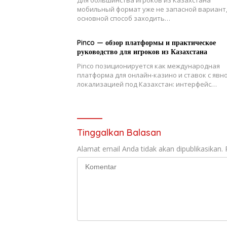
Для большинства игроков из Казахстана
мобильный формат уже не запасной вариант,
основной способ заходить…
Pinco — обзор платформы и практическое
руководство для игроков из Казахстана
Pinco позиционируется как международная
платформа для онлайн-казино и ставок с явн
локализацией под Казахстан: интерфейс…
Tinggalkan Balasan
Alamat email Anda tidak akan dipublikasikan.