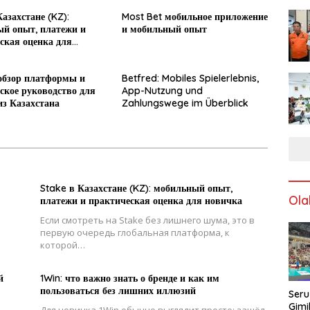
азахстане (KZ):
Most Bet мобильное приложение
й опыт, платежи и
и мобильный опыт
ская оценка для
обзор платформы и
Betfred: Mobiles Spielerlebnis,
ское руководство для
App-Nutzung und
из Казахстана
Zahlungswege im Überblick
Stake в Казахстане (KZ): мобильный опыт,
Ola
платежи и практическая оценка для новичка
Если смотреть на Stake без лишнего шума, это в
первую очередь глобальная платформа, к
которой…
й
1Win: что важно знать о бренде и как им
пользоваться без лишних иллюзий
Seru
Gimi