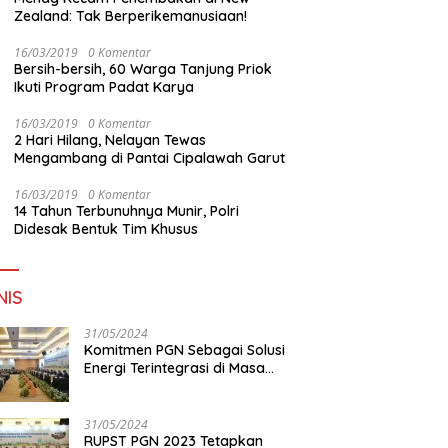
Zealand: Tak Berperikemanusiaan!
16/03/2019
0 Komentar
Bersih-bersih, 60 Warga Tanjung Priok
Ikuti Program Padat Karya
16/03/2019
0 Komentar
2 Hari Hilang, Nelayan Tewas
Mengambang di Pantai Cipalawah Garut
16/03/2019
0 Komentar
14 Tahun Terbunuhnya Munir, Polri
Didesak Bentuk Tim Khusus
NIS
31/05/2024
Komitmen PGN Sebagai Solusi
Energi Terintegrasi di Masa
Transisi Energi
31/05/2024
RUPST PGN 2023 Tetapkan