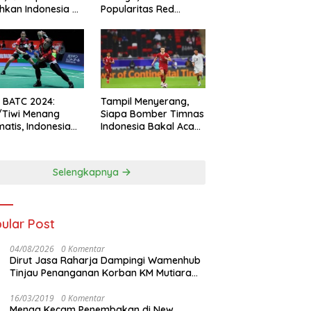
hkan Indonesia All
Popularitas Red
s
Sparks Melesat
l BATC 2024:
Tampil Menyerang,
/Tiwi Menang
Siapa Bomber Timnas
atis, Indonesia
Indonesia Bakal Acak-
ul 2-0
acak Pertahanan
Vietnam di Piala Asia
2023 Malam ini
Selengkapnya
ular Post
04/08/2026
0 Komentar
Dirut Jasa Raharja Dampingi Wamenhub
Tinjau Penanganan Korban KM Mutiara
Sentosa II di RS PHC Surabaya
16/03/2019
0 Komentar
Menag Kecam Penembakan di New