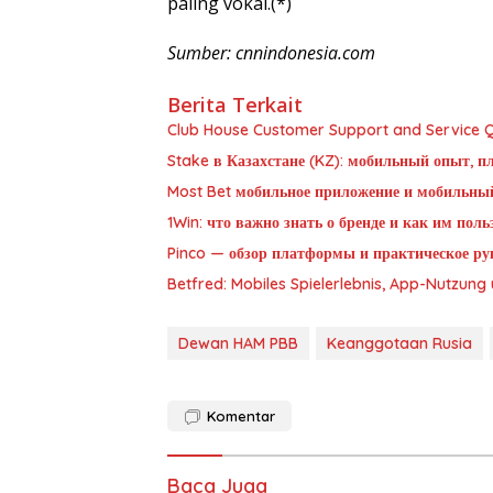
paling vokal.(*)
Sumber: cnnindonesia.com
Berita Terkait
Club House Customer Support and Service Qu
Stake в Казахстане (KZ): мобильный опыт, п
Most Bet мобильное приложение и мобильны
1Win: что важно знать о бренде и как им пол
Pinco — обзор платформы и практическое рук
Betfred: Mobiles Spielerlebnis, App-Nutzun
Dewan HAM PBB
Keanggotaan Rusia
Komentar
Baca Juga