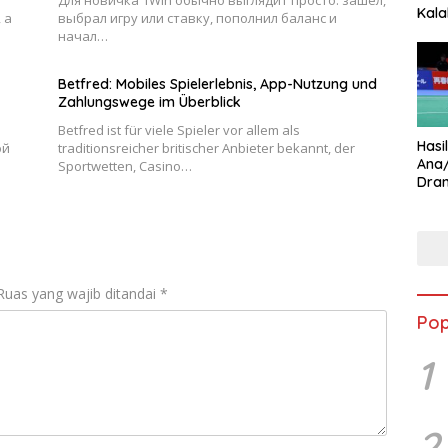
Для новичка 1Win обычно выглядит просто: зашёл,
Kala
 а
выбрал игру или ставку, пополнил баланс и
Star
начал…
Betfred: Mobiles Spielerlebnis, App-Nutzung und
Zahlungswege im Überblick
Betfred ist für viele Spieler vor allem als
Hasi
ой
traditionsreicher britischer Anbieter bekannt, der
Ana
Sportwetten, Casino…
Dram
Ungg
Ruas yang wajib ditandai
*
Pop
1
2