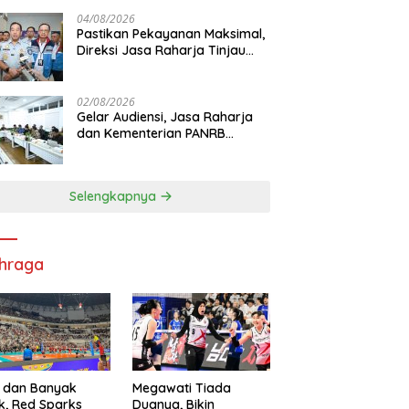
di RS PHC Surabaya
04/08/2026
Pastikan Pekayanan Maksimal,
Direksi Jasa Raharja Tinjau
Korban Kebakaran KM Mutiara
Sentosa II
02/08/2026
Gelar Audiensi, Jasa Raharja
dan Kementerian PANRB
Perkuat Koordinasi Tingkatkan
Kepatuhan PKB dan SWDKLL
Selengkapnya
hraga
 dan Banyak
Megawati Tiada
k, Red Sparks
Duanya, Bikin