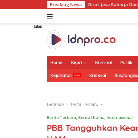
Langsung
Dirut Jasa Raharja Dampingi Wamenhub 
Breaking News
ke
konten
tutup
Home
Kepri
Kriminal
Politik
Kejahatan
Kriminal
Bulutangki
Beranda
Berita Terbaru
Berita Terbaru
,
Berita Utama
,
Internasional
PBB Tangguhkan Kean