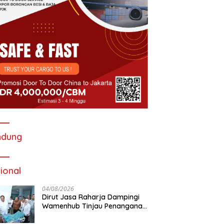
ndung
ional
04/08/2026
Dirut Jasa Raharja Dampingi
Wamenhub Tinjau Penanganan
Korban KM Mutiara Sentosa II