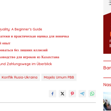
ality: A Beginner’s Guide
латежи и практическая оценка для новичка
й опыт
ьзоваться без лишних иллюзий
оводство для игроков из Казахстана
g und Zahlungswege im Überblick
Ba
Konflik Rusia-Ukraina
Majelis Umum PBB
Nas