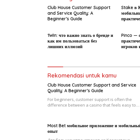
Club House Customer Support
Stake в К
and Service Quality: A
мобильны
Beginner’s Guide
практиче
новичка
1Win: что важно знать о бренде и
Pinco — 
как им пользоваться без
практиче
лишних иллюзий
игроков 
Rekomendasi untuk kamu
Club House Customer Support and Service
Quality: A Beginner’s Guide
For beginners, customer support is often the
difference between a casino that feels easy to…
Most Bet мобильное приложение и мобильны
опыт