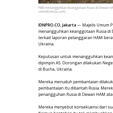
PBB menangguhkan keanggotaan Rusia di Dewan HAM t
cnnindonesia.com)
IDNPRO.CO, Jakarta
— Majelis Umum Pe
menangguhkan keanggotaan Rusia di D
terkait laporan pelanggaran HAM berat
Ukraina.
Keputusan untuk menangguhkan keangg
dipimpin AS. Dorongan dilakukan Nege
di Bucha, Ukraina.
Mereka menuduh pembantaian dilakuk
pembantaian itu dibantah Rusia. Mer
penangguhan Rusia di Dewan HAM atau 
Mereka menyebut konsekuensi dari sua