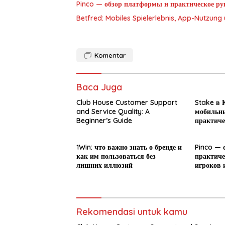
Pinco — обзор платформы и практическое рук
Betfred: Mobiles Spielerlebnis, App-Nutzun
Komentar
Baca Juga
Club House Customer Support
Stake в К
and Service Quality: A
мобильны
Beginner’s Guide
практиче
новичка
1Win: что важно знать о бренде и
Pinco — 
как им пользоваться без
практиче
лишних иллюзий
игроков 
Rekomendasi untuk kamu