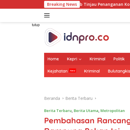
Langsung
ingi Wamenhub Tinjau Penanganan Korban KM Mutiara Sentosa 
Breaking News
ke
konten
tutup
Home
Kepri
Kriminal
Politik
Kejahatan
Kriminal
Bulutangki
Beranda
Berita Terbaru
Berita Terbaru
,
Berita Utama
,
Metropolitan
Pembahasan Rancang