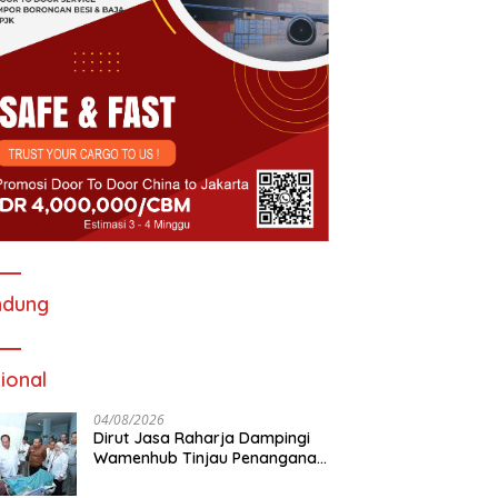
ndung
ional
04/08/2026
Dirut Jasa Raharja Dampingi
Wamenhub Tinjau Penanganan
Korban KM Mutiara Sentosa II