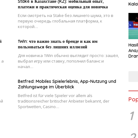
Stake в Казахстане (KZ): мобильный опыт,
Kala
платежи и практическая оценка для новичка
Star
Если смотреть на Stake без лишнего шума, это в
первую очередь глобальная платформа, к
которой…
й
1Win: что важно знать о бренде и как им
Hasi
пользоваться без лишних иллюзий
Ana
Для новичка 1Win обычно выглядит просто: зашёл,
Dram
 а
выбрал игру или ставку, пополнил баланс и
Ungg
начал…
Betfred: Mobiles Spielerlebnis, App-Nutzung und
Zahlungswege im Überblick
Betfred ist für viele Spieler vor allem als
Pop
ой
traditionsreicher britischer Anbieter bekannt, der
Sportwetten, Casino…
1
2