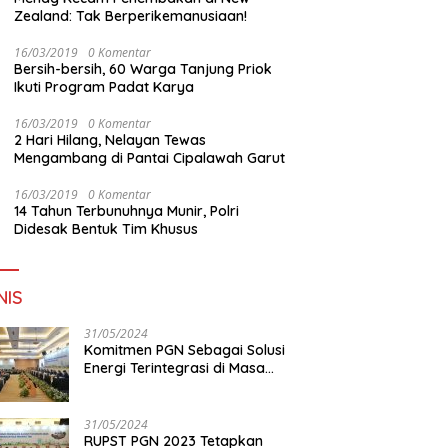
Zealand: Tak Berperikemanusiaan!
16/03/2019
0 Komentar
Bersih-bersih, 60 Warga Tanjung Priok
Ikuti Program Padat Karya
16/03/2019
0 Komentar
2 Hari Hilang, Nelayan Tewas
Mengambang di Pantai Cipalawah Garut
16/03/2019
0 Komentar
14 Tahun Terbunuhnya Munir, Polri
Didesak Bentuk Tim Khusus
NIS
31/05/2024
Komitmen PGN Sebagai Solusi
Energi Terintegrasi di Masa
Transisi Energi
31/05/2024
RUPST PGN 2023 Tetapkan