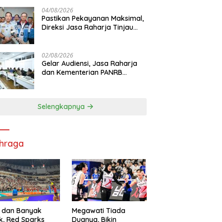
di RS PHC Surabaya
04/08/2026
Pastikan Pekayanan Maksimal,
Direksi Jasa Raharja Tinjau
Korban Kebakaran KM Mutiara
Sentosa II
02/08/2026
Gelar Audiensi, Jasa Raharja
dan Kementerian PANRB
Perkuat Koordinasi Tingkatkan
Kepatuhan PKB dan SWDKLL
Selengkapnya
hraga
 dan Banyak
Megawati Tiada
k, Red Sparks
Duanya, Bikin