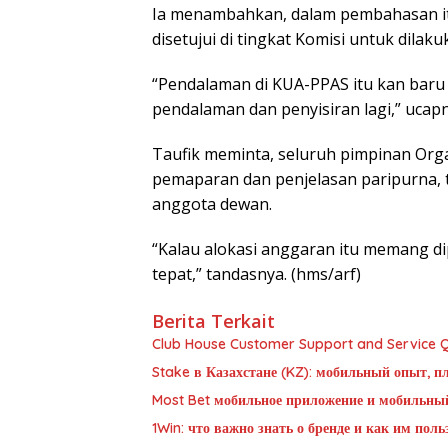
Ia menambahkan, dalam pembahasan i
disetujui di tingkat Komisi untuk dilak
“Pendalaman di KUA-PPAS itu kan baru m
pendalaman dan penyisiran lagi,” ucapn
Taufik meminta, seluruh pimpinan Org
pemaparan dan penjelasan paripurna, t
anggota dewan.
“Kalau alokasi anggaran itu memang d
tepat,” tandasnya. (hms/arf)
Berita Terkait
Club House Customer Support and Service Qu
Stake в Казахстане (KZ): мобильный опыт, п
Most Bet мобильное приложение и мобильны
1Win: что важно знать о бренде и как им пол