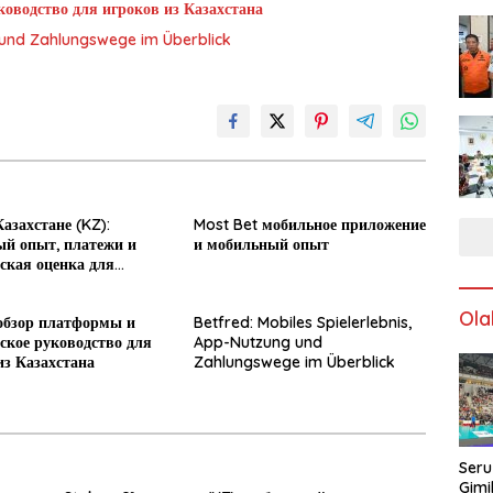
оводство для игроков из Казахстана
g und Zahlungswege im Überblick
азахстане (KZ):
Most Bet мобильное приложение
й опыт, платежи и
и мобильный опыт
ская оценка для
Ola
обзор платформы и
Betfred: Mobiles Spielerlebnis,
ское руководство для
App-Nutzung und
из Казахстана
Zahlungswege im Überblick
Seru
Gimi