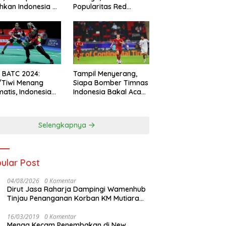
hkan Indonesia All
Popularitas Red
s
Sparks Melesat
l BATC 2024:
Tampil Menyerang,
/Tiwi Menang
Siapa Bomber Timnas
atis, Indonesia
Indonesia Bakal Acak-
ul 2-0
acak Pertahanan
Vietnam di Piala Asia
2023 Malam ini
Selengkapnya
ular Post
04/08/2026
0 Komentar
Dirut Jasa Raharja Dampingi Wamenhub
Tinjau Penanganan Korban KM Mutiara
Sentosa II di RS PHC Surabaya
16/03/2019
0 Komentar
Menag Kecam Penembakan di New