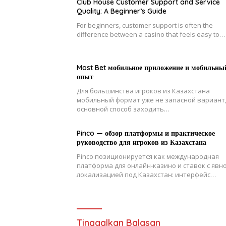
Club House Customer Support and Service
Quality: A Beginner’s Guide
For beginners, customer support is often the
difference between a casino that feels easy to…
Most Bet мобильное приложение и мобильны
опыт
Для большинства игроков из Казахстана
мобильный формат уже не запасной вариант,
основной способ заходить…
Pinco — обзор платформы и практическое
руководство для игроков из Казахстана
Pinco позиционируется как международная
платформа для онлайн-казино и ставок с явн
локализацией под Казахстан: интерфейс…
Tinggalkan Balasan