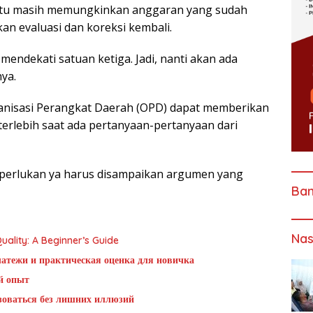
tu masih memungkinkan anggaran yang sudah
ukan evaluasi dan koreksi kembali.
endekati satuan ketiga. Jadi, nanti akan ada
ya.
anisasi Perangkat Daerah (OPD) dapat memberikan
erlebih saat ada pertanyaan-pertanyaan dari
iperlukan ya harus disampaikan argumen yang
Ba
Nas
ality: A Beginner’s Guide
латежи и практическая оценка для новичка
й опыт
ьзоваться без лишних иллюзий