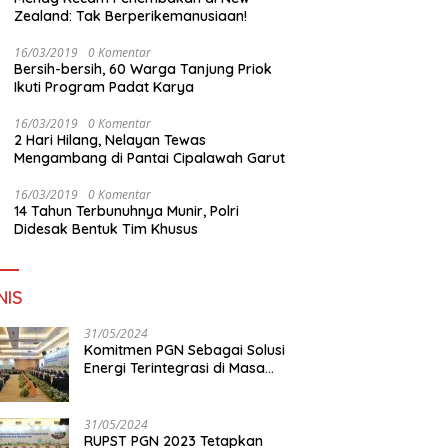
Zealand: Tak Berperikemanusiaan!
16/03/2019
0 Komentar
Bersih-bersih, 60 Warga Tanjung Priok
Ikuti Program Padat Karya
16/03/2019
0 Komentar
2 Hari Hilang, Nelayan Tewas
Mengambang di Pantai Cipalawah Garut
16/03/2019
0 Komentar
14 Tahun Terbunuhnya Munir, Polri
Didesak Bentuk Tim Khusus
NIS
31/05/2024
Komitmen PGN Sebagai Solusi
Energi Terintegrasi di Masa
Transisi Energi
31/05/2024
RUPST PGN 2023 Tetapkan