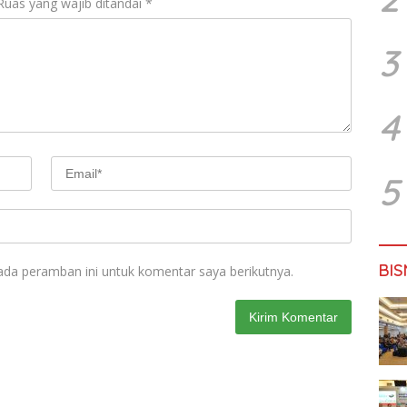
Ruas yang wajib ditandai
*
3
4
5
BIS
ada peramban ini untuk komentar saya berikutnya.