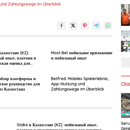
g und Zahlungswege im Überblick
азахстане (KZ):
Most Bet мобильное приложение
й опыт, платежи и
и мобильный опыт
ская оценка для
обзор платформы и
Betfred: Mobiles Spielerlebnis,
Ola
ское руководство для
App-Nutzung und
из Казахстана
Zahlungswege im Überblick
Seru
Stake в Казахстане (KZ): мобильный опыт,
Gimi