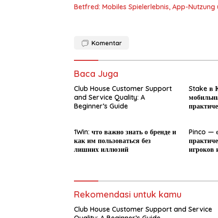
Betfred: Mobiles Spielerlebnis, App-Nutzun
Komentar
Baca Juga
Club House Customer Support
Stake в К
and Service Quality: A
мобильны
Beginner’s Guide
практиче
новичка
1Win: что важно знать о бренде и
Pinco — 
как им пользоваться без
практиче
лишних иллюзий
игроков 
Rekomendasi untuk kamu
Club House Customer Support and Service