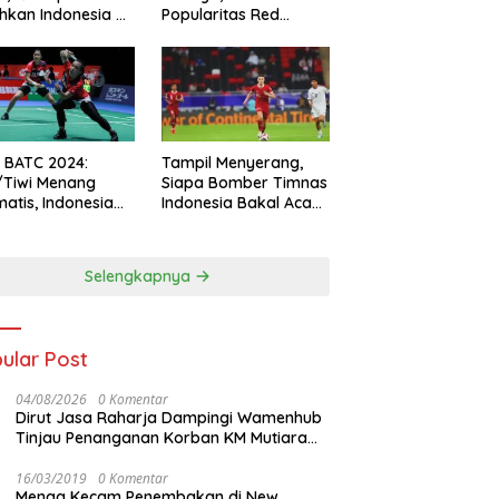
hkan Indonesia All
Popularitas Red
s
Sparks Melesat
l BATC 2024:
Tampil Menyerang,
/Tiwi Menang
Siapa Bomber Timnas
atis, Indonesia
Indonesia Bakal Acak-
ul 2-0
acak Pertahanan
Vietnam di Piala Asia
2023 Malam ini
Selengkapnya
ular Post
04/08/2026
0 Komentar
Dirut Jasa Raharja Dampingi Wamenhub
Tinjau Penanganan Korban KM Mutiara
Sentosa II di RS PHC Surabaya
16/03/2019
0 Komentar
Menag Kecam Penembakan di New