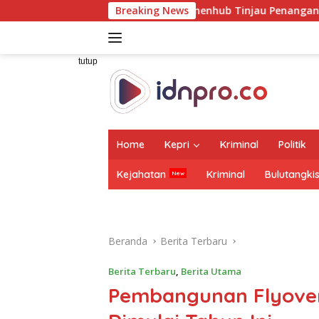
Langsung
 Dampingi Wamenhub Tinjau Penanganan Korban KM Mutiara Sen
Breaking News
ke
konten
tutup
Home
Kepri
Kriminal
Politik
Kejahatan
Kriminal
Bulutangki
Beranda
Berita Terbaru
Berita Terbaru
,
Berita Utama
Pembangunan Flyove