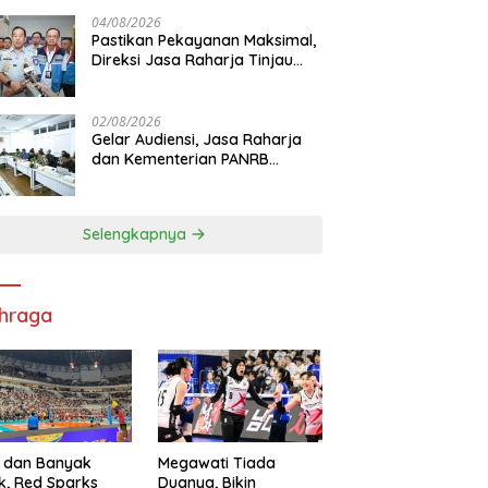
di RS PHC Surabaya
04/08/2026
Pastikan Pekayanan Maksimal,
Direksi Jasa Raharja Tinjau
Korban Kebakaran KM Mutiara
Sentosa II
02/08/2026
Gelar Audiensi, Jasa Raharja
dan Kementerian PANRB
Perkuat Koordinasi Tingkatkan
Kepatuhan PKB dan SWDKLL
Selengkapnya
hraga
 dan Banyak
Megawati Tiada
k, Red Sparks
Duanya, Bikin