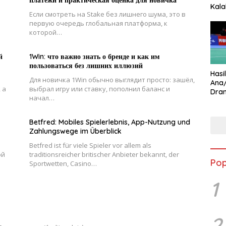
платежи и практическая оценка для новичка
Kala
Если смотреть на Stake без лишнего шума, это в
Star
первую очередь глобальная платформа, к
которой…
й
1Win: что важно знать о бренде и как им
пользоваться без лишних иллюзий
Hasi
Для новичка 1Win обычно выглядит просто: зашёл,
Ana
 а
выбрал игру или ставку, пополнил баланс и
Dram
начал…
Ungg
Betfred: Mobiles Spielerlebnis, App-Nutzung und
Zahlungswege im Überblick
Betfred ist für viele Spieler vor allem als
ой
traditionsreicher britischer Anbieter bekannt, der
Pop
Sportwetten, Casino…
1
2