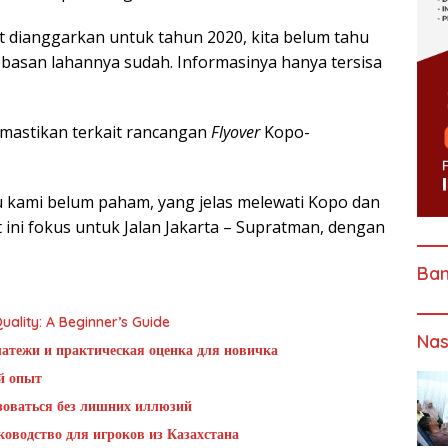
t dianggarkan untuk tahun 2020, kita belum tahu
asan lahannya sudah. Informasinya hanya tersisa
mastikan terkait rancangan
Flyover
Kopo-
u kami belum paham, yang jelas melewati Kopo dan
 ini fokus untuk Jalan Jakarta – Supratman, dengan
Ba
ality: A Beginner’s Guide
Nas
латежи и практическая оценка для новичка
й опыт
ьзоваться без лишних иллюзий
оводство для игроков из Казахстана