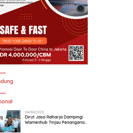
ndung
ional
04/08/2026
Dirut Jasa Raharja Dampingi
Wamenhub Tinjau Penanganan
Korban KM Mutiara Sentosa II