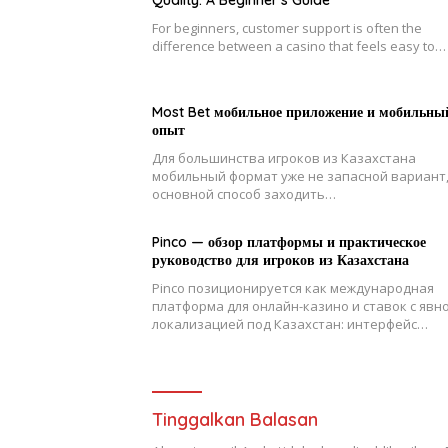
Quality: A Beginner’s Guide
For beginners, customer support is often the
difference between a casino that feels easy to…
Most Bet мобильное приложение и мобильны
опыт
Для большинства игроков из Казахстана
мобильный формат уже не запасной вариант,
основной способ заходить…
Pinco — обзор платформы и практическое
руководство для игроков из Казахстана
Pinco позиционируется как международная
платформа для онлайн-казино и ставок с явн
локализацией под Казахстан: интерфейс…
Tinggalkan Balasan