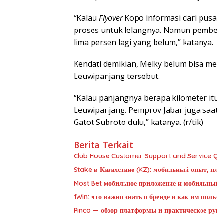
“Kalau
Flyover
Kopo informasi dari pusa
proses untuk lelangnya. Namun pembeb
lima persen lagi yang belum,” katanya.
Kendati demikian, Melky belum bisa me
Leuwipanjang tersebut.
“Kalau panjangnya berapa kilometer it
Leuwipanjang. Pemprov Jabar juga saat
Gatot Subroto dulu,” katanya. (r/tik)
Berita Terkait
Club House Customer Support and Service Qu
Stake в Казахстане (KZ): мобильный опыт, п
Most Bet мобильное приложение и мобильны
1Win: что важно знать о бренде и как им пол
Pinco — обзор платформы и практическое рук