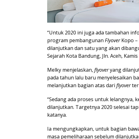
“Untuk 2020 ini juga ada tambahan info
program pembangunan
Flyover
Kopo – L
dilanjutkan dan satu yang akan diban
Sejarah Kota Bandung, Jln. Aceh, Kamis 
Melky menjelaskan,
flyover
yang dilanj
pada tahun lalu baru menyelesaikan b
melanjutkan bagian atas dari
flyover
ter
“Sedang ada proses untuk lelangnya, k
dilanjutkan. Targetnya 2020 selesai ta
katanya.
Ia mengungkapkan, untuk bagian bawah
masa pemeliharaan sebelum dilanjutk