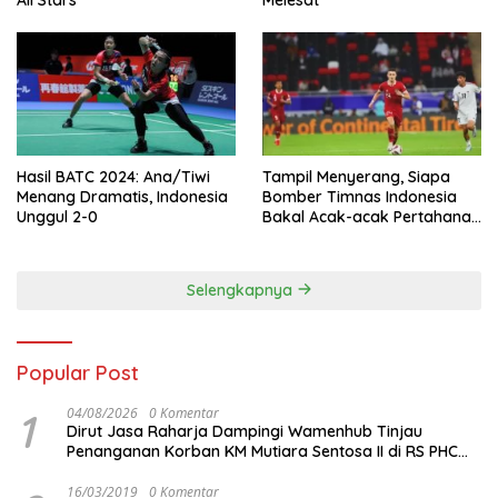
All Stars
Melesat
Hasil BATC 2024: Ana/Tiwi
Tampil Menyerang, Siapa
Menang Dramatis, Indonesia
Bomber Timnas Indonesia
Unggul 2-0
Bakal Acak-acak Pertahanan
Vietnam di Piala Asia 2023
Malam ini
Selengkapnya
Popular Post
1
04/08/2026
0 Komentar
Dirut Jasa Raharja Dampingi Wamenhub Tinjau
Penanganan Korban KM Mutiara Sentosa II di RS PHC
Surabaya
16/03/2019
0 Komentar