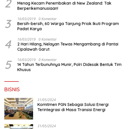
2
Menag Kecam Penembakan di New Zealand: Tak
Berperikemanusiaan!
3
16/03/2019
0 Komentar
Bersih-bersih, 60 Warga Tanjung Priok Ikuti Program
Padat Karya
4
16/03/2019
0 Komentar
2 Hari Hilang, Nelayan Tewas Mengambang di Pantai
Cipalawah Garut
5
16/03/2019
0 Komentar
14 Tahun Terbunuhnya Munir, Polri Didesak Bentuk Tim
Khusus
BISNIS
31/05/2024
Komitmen PGN Sebagai Solusi Energi
Terintegrasi di Masa Transisi Energi
31/05/2024