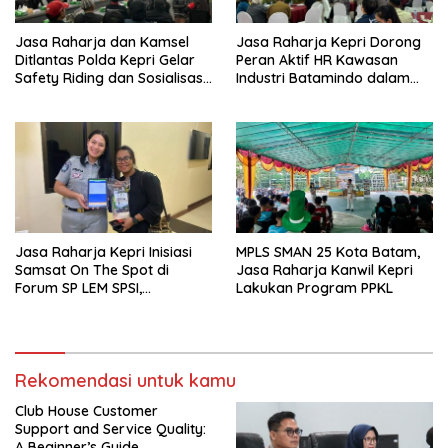
Jasa Raharja dan Kamsel
Jasa Raharja Kepri Dorong
Ditlantas Polda Kepri Gelar
Peran Aktif HR Kawasan
Safety Riding dan Sosialisasi
Industri Batamindo dalam
PPGD Kepada Serikat
Pelaporan Kecelakaan Lalu
Pekerja PT. Mcdermott
Lintas
Indonesia
Jasa Raharja Kepri Inisiasi
MPLS SMAN 25 Kota Batam,
Samsat On The Spot di
Jasa Raharja Kanwil Kepri
Forum SP LEM SPSI,
Lakukan Program PPKL
Wujudkan Layanan Pajak
Kendaraan yang Mudah dan
Cepat
Rekomendasi untuk kamu
Club House Customer
Support and Service Quality:
A Beginner’s Guide