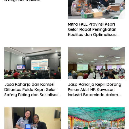
Mitra FKLL Provinsi Kepri
Gelar Rapat Peningkatan
Kualitas dan Optimalisasi
Tertib Lalu Lintas untuk
Pencegahan Fatalitas Laka
Lantas
Jasa Raharja dan Kamsel
Jasa Raharja Kepri Dorong
Ditlantas Polda Kepri Gelar
Peran Aktif HR Kawasan
Safety Riding dan Sosialisasi
Industri Batamindo dalam
PPGD Kepada Serikat
Pelaporan Kecelakaan Lalu
Pekerja PT. Mcdermott
Lintas
Indonesia