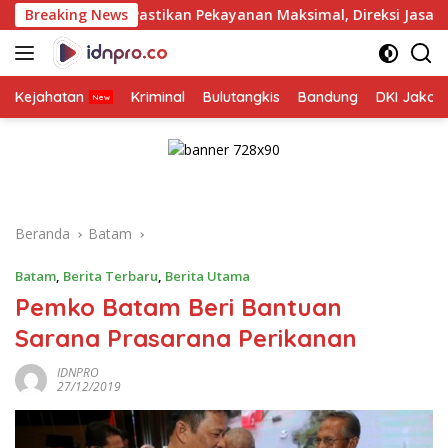
Langsung
astikan Pekayanan Maksimal, Direksi Jasa Raharja Tinjau Korba
Breaking News
ke
konten
Kejahatan
Kriminal
Bulutangkis
Bandung
DKI Jakar
Beranda
Batam
Batam
,
Berita Terbaru
,
Berita Utama
Pemko Batam Beri Bantuan
Sarana Prasarana Perikanan
IDNPRO
27/12/2019