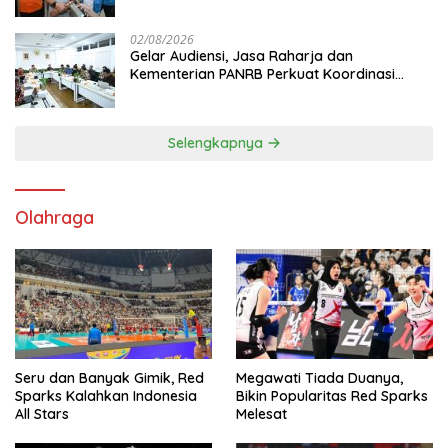
Mutiara Sentosa II
02/08/2026
Gelar Audiensi, Jasa Raharja dan
Kementerian PANRB Perkuat Koordinasi
Tingkatkan Kepatuhan PKB dan SWDKLL
Selengkapnya
Olahraga
Seru dan Banyak Gimik, Red
Megawati Tiada Duanya,
Sparks Kalahkan Indonesia
Bikin Popularitas Red Sparks
All Stars
Melesat