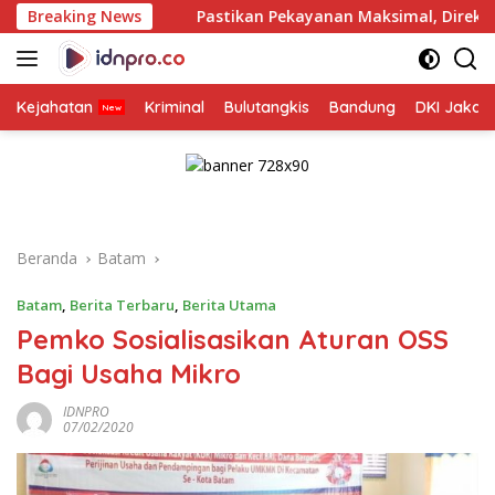
Langsung
Breaking News
Pastikan Pekayanan Maksimal, Direksi Jasa Raharja Tinj
ke
konten
Kejahatan
Kriminal
Bulutangkis
Bandung
DKI Jakar
Beranda
Batam
Batam
,
Berita Terbaru
,
Berita Utama
Pemko Sosialisasikan Aturan OSS
Bagi Usaha Mikro
IDNPRO
07/02/2020