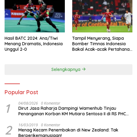
Hasil BATC 2024: Ana/Tiwi
Tampil Menyerang, Siapa
Menang Dramatis, Indonesia
Bomber Timnas Indonesia
Unggul 2-0
Bakal Acak-acak Pertahanan
Vietnam di Piala Asia 2023
Malam ini
Selengkapnya
Popular Post
1
04/08/2026
0 Komentar
Dirut Jasa Raharja Dampingi Wamenhub Tinjau
Penanganan Korban KM Mutiara Sentosa II di RS PHC
Surabaya
2
16/03/2019
0 Komentar
Menag Kecam Penembakan di New Zealand: Tak
Berperikemanusiaan!