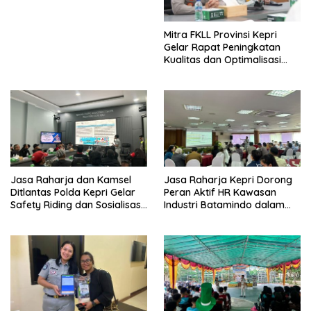
Mitra FKLL Provinsi Kepri
Gelar Rapat Peningkatan
Kualitas dan Optimalisasi
Tertib Lalu Lintas untuk
Pencegahan Fatalitas Laka
Lantas
Jasa Raharja dan Kamsel
Jasa Raharja Kepri Dorong
Ditlantas Polda Kepri Gelar
Peran Aktif HR Kawasan
Safety Riding dan Sosialisasi
Industri Batamindo dalam
PPGD Kepada Serikat
Pelaporan Kecelakaan Lalu
Pekerja PT. Mcdermott
Lintas
Indonesia