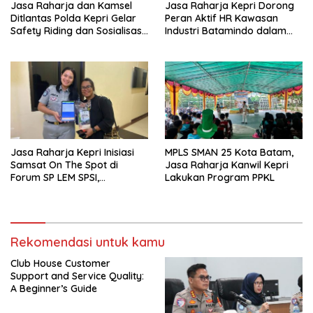
Jasa Raharja dan Kamsel
Jasa Raharja Kepri Dorong
Ditlantas Polda Kepri Gelar
Peran Aktif HR Kawasan
Safety Riding dan Sosialisasi
Industri Batamindo dalam
PPGD Kepada Serikat
Pelaporan Kecelakaan Lalu
Pekerja PT. Mcdermott
Lintas
Indonesia
Jasa Raharja Kepri Inisiasi
MPLS SMAN 25 Kota Batam,
Samsat On The Spot di
Jasa Raharja Kanwil Kepri
Forum SP LEM SPSI,
Lakukan Program PPKL
Wujudkan Layanan Pajak
Kendaraan yang Mudah dan
Cepat
Rekomendasi untuk kamu
Club House Customer
Support and Service Quality:
A Beginner’s Guide