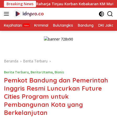
Langsung
a Raharja Tinjau Korban Kebakaran KM Mutiara Sentosa II
Breaking News
ke
konten
Kejahatan
Kriminal
Bulutangkis
Bandung
DKI Jakar
Beranda
Berita Terbaru
Berita Terbaru
,
Berita Utama
,
Bisnis
Pemkot Bandung dan Pemerintah
Inggris Resmi Luncurkan Future
Cities Program untuk
Pembangunan Kota yang
Berkelanjutan