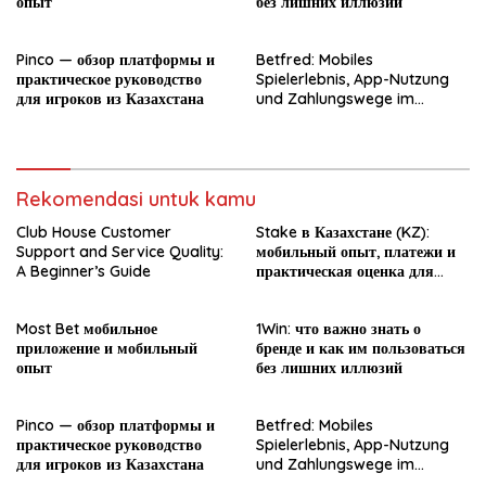
опыт
без лишних иллюзий
Pinco — обзор платформы и
Betfred: Mobiles
практическое руководство
Spielerlebnis, App-Nutzung
для игроков из Казахстана
und Zahlungswege im
Überblick
Rekomendasi untuk kamu
Club House Customer
Stake в Казахстане (KZ):
Support and Service Quality:
мобильный опыт, платежи и
A Beginner’s Guide
практическая оценка для
новичка
Most Bet мобильное
1Win: что важно знать о
приложение и мобильный
бренде и как им пользоваться
опыт
без лишних иллюзий
Pinco — обзор платформы и
Betfred: Mobiles
практическое руководство
Spielerlebnis, App-Nutzung
для игроков из Казахстана
und Zahlungswege im
Überblick