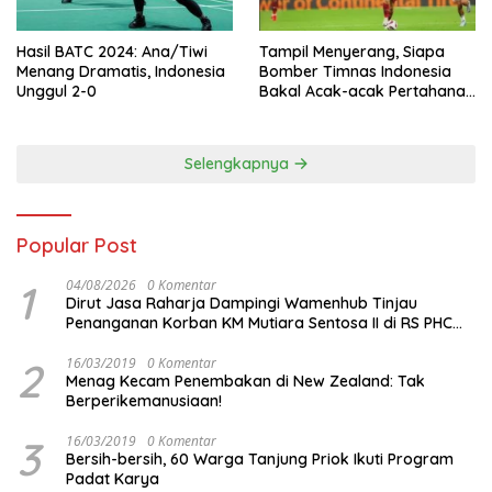
Hasil BATC 2024: Ana/Tiwi
Tampil Menyerang, Siapa
Menang Dramatis, Indonesia
Bomber Timnas Indonesia
Unggul 2-0
Bakal Acak-acak Pertahanan
Vietnam di Piala Asia 2023
Malam ini
Selengkapnya
Popular Post
1
04/08/2026
0 Komentar
Dirut Jasa Raharja Dampingi Wamenhub Tinjau
Penanganan Korban KM Mutiara Sentosa II di RS PHC
Surabaya
2
16/03/2019
0 Komentar
Menag Kecam Penembakan di New Zealand: Tak
Berperikemanusiaan!
3
16/03/2019
0 Komentar
Bersih-bersih, 60 Warga Tanjung Priok Ikuti Program
Padat Karya