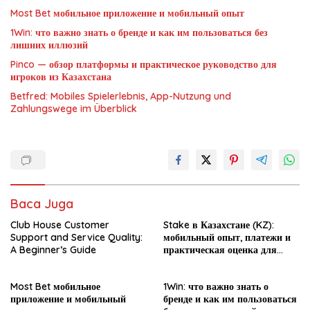
Most Bet мобильное приложение и мобильный опыт
1Win: что важно знать о бренде и как им пользоваться без
лишних иллюзий
Pinco — обзор платформы и практическое руководство для
игроков из Казахстана
Betfred: Mobiles Spielerlebnis, App-Nutzung und
Zahlungswege im Überblick
Baca Juga
Club House Customer
Stake в Казахстане (KZ):
Support and Service Quality:
мобильный опыт, платежи и
A Beginner’s Guide
практическая оценка для
новичка
Most Bet мобильное
1Win: что важно знать о
приложение и мобильный
бренде и как им пользоваться