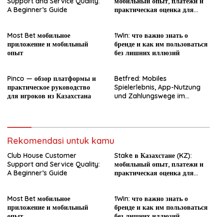
Support and Service Quality:
мобильный опыт, платежи и
A Beginner’s Guide
практическая оценка для
новичка
Most Bet мобильное
1Win: что важно знать о
приложение и мобильный
бренде и как им пользоваться
опыт
без лишних иллюзий
Pinco — обзор платформы и
Betfred: Mobiles
практическое руководство
Spielerlebnis, App-Nutzung
для игроков из Казахстана
und Zahlungswege im
Überblick
Rekomendasi untuk kamu
Club House Customer
Stake в Казахстане (KZ):
Support and Service Quality:
мобильный опыт, платежи и
A Beginner’s Guide
практическая оценка для
новичка
Most Bet мобильное
1Win: что важно знать о
приложение и мобильный
бренде и как им пользоваться
опыт
без лишних иллюзий