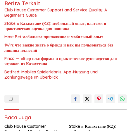
Berita Terkait
Club House Customer Support and Service Quality: A
Beginner’s Guide
Stake в Казахстане (KZ): мобильный опыт, платежи и
практическая оценка для новичка
Most Bet мобильное приложение и мобильный опыт
1Win: что важно знать о бренде и как им пользоваться без
лишних иллюзий
Pinco — обзор платформы и практическое руководство для
игроков из Казахстана
Betfred: Mobiles Spielerlebnis, App-Nutzung und
Zahlungswege im Überblick
Baca Juga
Club House Customer
Stake в Казахстане (KZ):