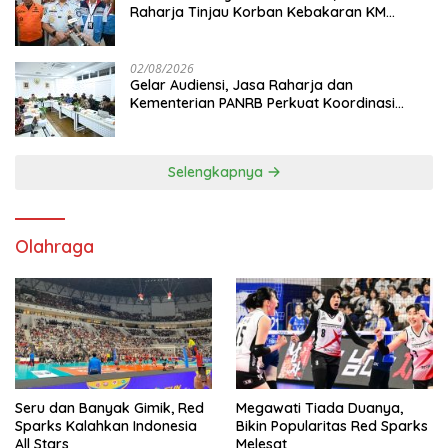
Raharja Tinjau Korban Kebakaran KM
Mutiara Sentosa II
02/08/2026
Gelar Audiensi, Jasa Raharja dan
Kementerian PANRB Perkuat Koordinasi
Tingkatkan Kepatuhan PKB dan SWDKLL
Selengkapnya
Olahraga
Seru dan Banyak Gimik, Red
Megawati Tiada Duanya,
Sparks Kalahkan Indonesia
Bikin Popularitas Red Sparks
All Stars
Melesat