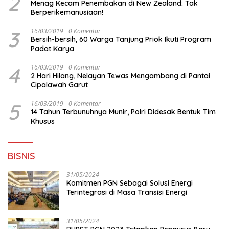
2
Menag Kecam Penembakan di New Zealand: Tak
Berperikemanusiaan!
3
16/03/2019
0 Komentar
Bersih-bersih, 60 Warga Tanjung Priok Ikuti Program
Padat Karya
4
16/03/2019
0 Komentar
2 Hari Hilang, Nelayan Tewas Mengambang di Pantai
Cipalawah Garut
5
16/03/2019
0 Komentar
14 Tahun Terbunuhnya Munir, Polri Didesak Bentuk Tim
Khusus
BISNIS
31/05/2024
Komitmen PGN Sebagai Solusi Energi
Terintegrasi di Masa Transisi Energi
31/05/2024