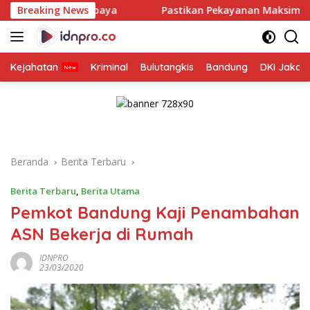
Langsung
abaya
Breaking News
Pastikan Pekayanan Maksimal, Direksi Jasa Raha
ke
konten
Kejahatan
Kriminal
Bulutangkis
Bandung
DKI Jakar
Beranda
Berita Terbaru
Berita Terbaru
,
Berita Utama
Pemkot Bandung Kaji Penambahan
ASN Bekerja di Rumah
IDNPRO
23/03/2020