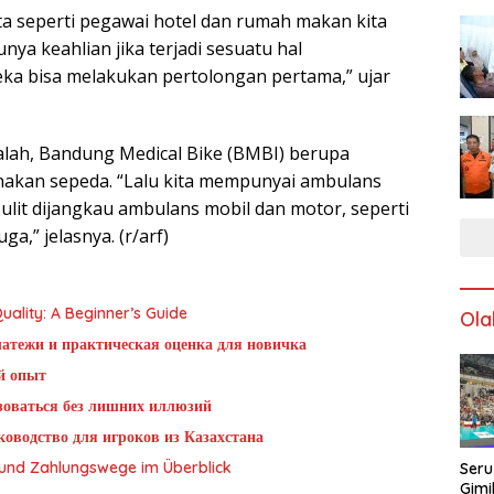
ata seperti pegawai hotel dan rumah makan kita
nya keahlian jika terjadi sesuatu hal
eka bisa melakukan pertolongan pertama,” ujar
dalah, Bandung Medical Bike (BMBI) berupa
kan sepeda. “Lalu kita mempunyai ambulans
sulit dijangkau ambulans mobil dan motor, seperti
ga,” jelasnya. (r/arf)
ality: A Beginner’s Guide
Ola
латежи и практическая оценка для новичка
й опыт
ьзоваться без лишних иллюзий
оводство для игроков из Казахстана
g und Zahlungswege im Überblick
Seru
Gimi