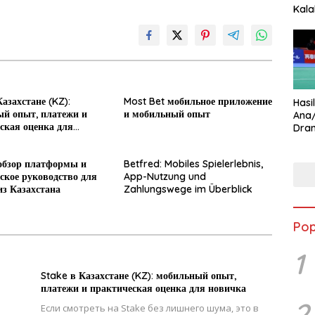
Kala
Star
азахстане (KZ):
Most Bet мобильное приложение
Hasi
й опыт, платежи и
и мобильный опыт
Ana
ская оценка для
Dram
Ungg
обзор платформы и
Betfred: Mobiles Spielerlebnis,
ское руководство для
App-Nutzung und
из Казахстана
Zahlungswege im Überblick
Pop
1
Stake в Казахстане (KZ): мобильный опыт,
платежи и практическая оценка для новичка
2
Если смотреть на Stake без лишнего шума, это в