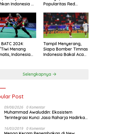
hkan Indonesia All
Popularitas Red
s
Sparks Melesat
l BATC 2024:
Tampil Menyerang,
/Tiwi Menang
Siapa Bomber Timnas
atis, Indonesia
Indonesia Bakal Acak-
ul 2-0
acak Pertahanan
Vietnam di Piala Asia
2023 Malam ini
Selengkapnya
ular Post
09/08/2026
0 Komentar
Muhammad Awaluddin: Ekosistem
Terintegrasi Kunci Jasa Raharja Hadirkan
Pelayanan Maksimal Kepada masyarakat
16/03/2019
0 Komentar
Menag Kecam Penembakan di New