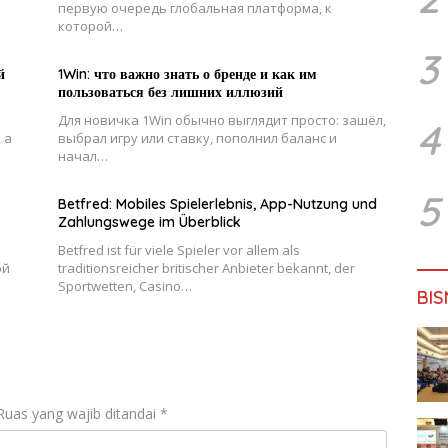
первую очередь глобальная платформа, к
которой…
3
й
1Win: что важно знать о бренде и как им
пользоваться без лишних иллюзий
Для новичка 1Win обычно выглядит просто: зашёл,
4
 а
выбрал игру или ставку, пополнил баланс и
начал…
5
Betfred: Mobiles Spielerlebnis, App-Nutzung und
Zahlungswege im Überblick
Betfred ist für viele Spieler vor allem als
ой
traditionsreicher britischer Anbieter bekannt, der
Sportwetten, Casino…
BIS
Ruas yang wajib ditandai
*