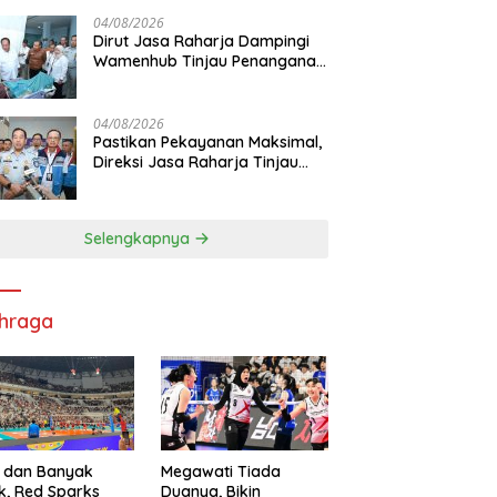
Pelayanan Maksimal Kepada
masyarakat
04/08/2026
Dirut Jasa Raharja Dampingi
Wamenhub Tinjau Penanganan
Korban KM Mutiara Sentosa II
di RS PHC Surabaya
04/08/2026
Pastikan Pekayanan Maksimal,
Direksi Jasa Raharja Tinjau
Korban Kebakaran KM Mutiara
Sentosa II
Selengkapnya
hraga
 dan Banyak
Megawati Tiada
k, Red Sparks
Duanya, Bikin