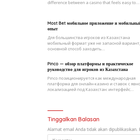
difference between a casino that feels easy to…
Most Bet мобильное приложение и мобильны
опыт
Для большинства игроков из Казахстана
мобильный формат уже не запасной вариант,
основной способ заходить…
Pinco — обзор платформы и практическое
руководство для игроков из Казахстана
Pinco позиционируется как международная
платформа для онлайн-казино и ставок с явн
локализацией под Казахстан: интерфейс…
Tinggalkan Balasan
Alamat email Anda tidak akan dipublikasikan.