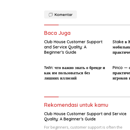
Komentar
Baca Juga
Club House Customer Support
Stake в К
and Service Quality: A
мобильны
Beginner’s Guide
практиче
новичка
1Win: что важно знать о бренде и
Pinco — 
как им пользоваться без
практиче
лишних иллюзий
игроков 
Rekomendasi untuk kamu
Club House Customer Support and Service
Quality: A Beginner’s Guide
For beginners, customer support is often the