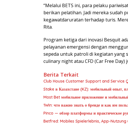
“Melalui BETS ini, para pelaku pariwis
berikan pelatihan. Jadi mereka sudah pu
kegawatdaruratan terhadap turis. Mer
Rita.
Program ketiga dari inovasi Besquit a
pelayanan emergensi dengan mengguna
sepeda untuk patroli di kegiatan yang 
culinary night atau CFD (Car Free Day) ju
Berita Terkait
Club House Customer Support and Service Qu
Stake в Казахстане (KZ): мобильный опыт, п
Most Bet мобильное приложение и мобильны
1Win: что важно знать о бренде и как им пол
Pinco — обзор платформы и практическое рук
Betfred: Mobiles Spielerlebnis, App-Nutzun