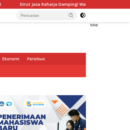
harja Dampingi Wamenhub Tinjau Penanganan Korban KM Mutiar
tutup
Ekonomi
Peristiwa