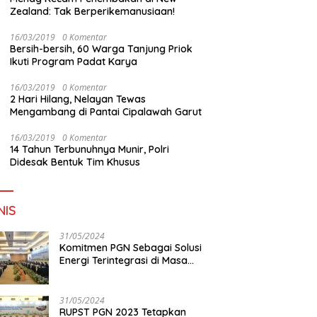
Zealand: Tak Berperikemanusiaan!
16/03/2019
0 Komentar
Bersih-bersih, 60 Warga Tanjung Priok
Ikuti Program Padat Karya
16/03/2019
0 Komentar
2 Hari Hilang, Nelayan Tewas
Mengambang di Pantai Cipalawah Garut
16/03/2019
0 Komentar
14 Tahun Terbunuhnya Munir, Polri
Didesak Bentuk Tim Khusus
NIS
31/05/2024
Komitmen PGN Sebagai Solusi
Energi Terintegrasi di Masa
Transisi Energi
31/05/2024
RUPST PGN 2023 Tetapkan