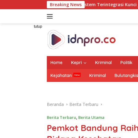
Langsung
uddin: Ekosistem Terintegrasi Kunci Jasa Raharja Hadirkan
Breaking News
ke
konten
tutup
Home
Kepri
Kriminal
Politik
Kejahatan
Kriminal
Bulutangki
Beranda
Berita Terbaru
Berita Terbaru
,
Berita Utama
Pemkot Bandung Raih