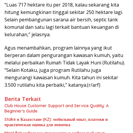
“Luas 717 hektare itu per 2018, kalau sekarang kita
hitung kemungkinan tinggal sekitar 250 hektare lagi.
Selain pembangunan sarana air bersih, septic tank
komunal dan satu lagi terkait bantuan keuangan di
kelurahan,” jelasnya.
Agus menambahkan, program lainnya yang ikut
berperan dalam pengurangan kawasan kumuh, yaitu
melalui perbaikan Rumah Tidak Layak Huni (Rutilahu).
“Selain Kotaku, juga program Rutilahu juga
mengurangi kawasan kumuh. Kita tahun ini sekitar
3.500 rutilahu kita perbaiki,” katanya.(r/arf)
Berita Terkait
Club House Customer Support and Service Quality: A
Beginner’s Guide
Stake в Казахстане (KZ): мобильный опыт, платежи и
практическая оценка для новичка
Most Bet мобильное приложение и мобильный опыт