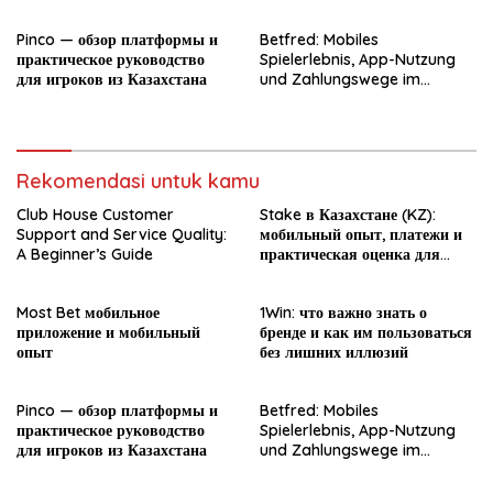
Pinco — обзор платформы и
Betfred: Mobiles
практическое руководство
Spielerlebnis, App-Nutzung
для игроков из Казахстана
und Zahlungswege im
Überblick
Rekomendasi untuk kamu
Club House Customer
Stake в Казахстане (KZ):
Support and Service Quality:
мобильный опыт, платежи и
A Beginner’s Guide
практическая оценка для
новичка
Most Bet мобильное
1Win: что важно знать о
приложение и мобильный
бренде и как им пользоваться
опыт
без лишних иллюзий
Pinco — обзор платформы и
Betfred: Mobiles
практическое руководство
Spielerlebnis, App-Nutzung
для игроков из Казахстана
und Zahlungswege im
Überblick