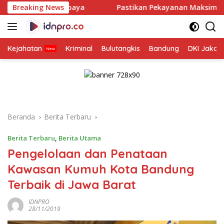
Langsung
rabaya
Breaking News
Pastikan Pekayanan Maksimal, Direksi Jasa Raha
ke
konten
Kejahatan
Kriminal
Bulutangkis
Bandung
DKI Jakar
Beranda
Berita Terbaru
Berita Terbaru
,
Berita Utama
Pengelolaan dan Penataan
Kawasan Kumuh Kota Bandung
Terbaik di Jawa Barat
IDNPRO
28/11/2019