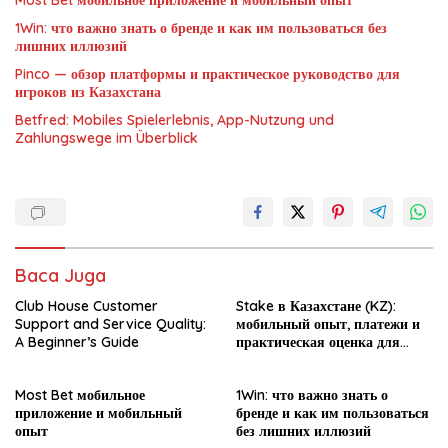
1Win: что важно знать о бренде и как им пользоваться без
лишних иллюзий
Pinco — обзор платформы и практическое руководство для
игроков из Казахстана
Betfred: Mobiles Spielerlebnis, App-Nutzung und
Zahlungswege im Überblick
Baca Juga
Club House Customer
Stake в Казахстане (KZ):
Support and Service Quality:
мобильный опыт, платежи и
A Beginner’s Guide
практическая оценка для
новичка
Most Bet мобильное
1Win: что важно знать о
приложение и мобильный
бренде и как им пользоваться
опыт
без лишних иллюзий