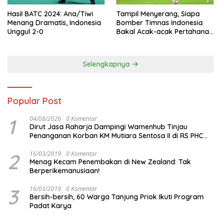
Hasil BATC 2024: Ana/Tiwi
Tampil Menyerang, Siapa
Menang Dramatis, Indonesia
Bomber Timnas Indonesia
Unggul 2-0
Bakal Acak-acak Pertahanan
Vietnam di Piala Asia 2023
Malam ini
Selengkapnya
Popular Post
1
04/08/2026
0 Komentar
Dirut Jasa Raharja Dampingi Wamenhub Tinjau
Penanganan Korban KM Mutiara Sentosa II di RS PHC
Surabaya
2
16/03/2019
0 Komentar
Menag Kecam Penembakan di New Zealand: Tak
Berperikemanusiaan!
3
16/03/2019
0 Komentar
Bersih-bersih, 60 Warga Tanjung Priok Ikuti Program
Padat Karya