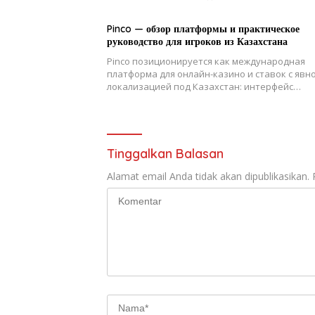
Pinco — обзор платформы и практическое
руководство для игроков из Казахстана
Pinco позиционируется как международная
платформа для онлайн-казино и ставок с явн
локализацией под Казахстан: интерфейс…
Tinggalkan Balasan
Alamat email Anda tidak akan dipublikasikan.