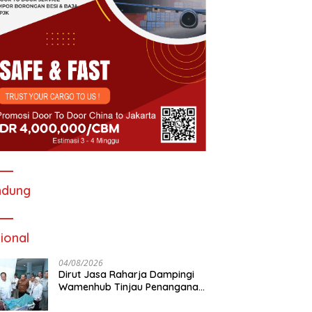
ndung
ional
04/08/2026
Dirut Jasa Raharja Dampingi
Wamenhub Tinjau Penanganan
Korban KM Mutiara Sentosa II