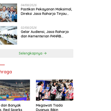
di RS PHC Surabaya
04/08/2026
Pastikan Pekayanan Maksimal,
Direksi Jasa Raharja Tinjau
Korban Kebakaran KM Mutiara
Sentosa II
02/08/2026
Gelar Audiensi, Jasa Raharja
dan Kementerian PANRB
Perkuat Koordinasi Tingkatkan
Kepatuhan PKB dan SWDKLL
Selengkapnya
hraga
 dan Banyak
Megawati Tiada
k, Red Sparks
Duanya, Bikin