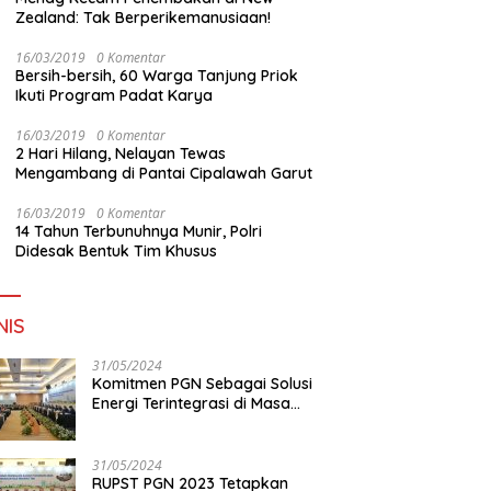
Zealand: Tak Berperikemanusiaan!
16/03/2019
0 Komentar
Bersih-bersih, 60 Warga Tanjung Priok
Ikuti Program Padat Karya
16/03/2019
0 Komentar
2 Hari Hilang, Nelayan Tewas
Mengambang di Pantai Cipalawah Garut
16/03/2019
0 Komentar
14 Tahun Terbunuhnya Munir, Polri
Didesak Bentuk Tim Khusus
NIS
31/05/2024
Komitmen PGN Sebagai Solusi
Energi Terintegrasi di Masa
Transisi Energi
31/05/2024
RUPST PGN 2023 Tetapkan