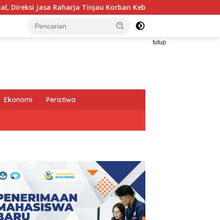
injau Korban Kebakaran KM Mutiara Sentosa II
Club Hou
tutup
Ekonomi
Peristiwa