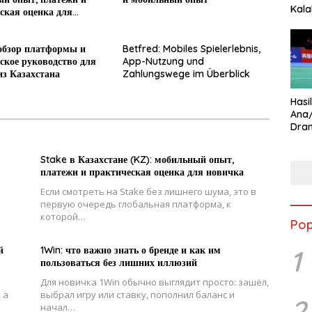
Kala
ская оценка для
Star
обзор платформы и
Betfred: Mobiles Spielerlebnis,
ское руководство для
App-Nutzung und
из Казахстана
Zahlungswege im Überblick
Hasi
Ana
Dram
Ungg
Stake в Казахстане (KZ): мобильный опыт,
платежи и практическая оценка для новичка
Если смотреть на Stake без лишнего шума, это в
первую очередь глобальная платформа, к
которой…
Pop
1
й
1Win: что важно знать о бренде и как им
пользоваться без лишних иллюзий
Для новичка 1Win обычно выглядит просто: зашёл,
 а
выбрал игру или ставку, пополнил баланс и
2
начал…