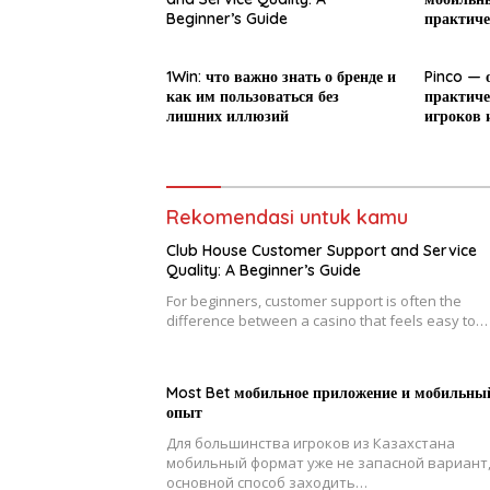
Beginner’s Guide
практиче
новичка
1Win: что важно знать о бренде и
Pinco — 
как им пользоваться без
практиче
лишних иллюзий
игроков 
Rekomendasi untuk kamu
Club House Customer Support and Service
Quality: A Beginner’s Guide
For beginners, customer support is often the
difference between a casino that feels easy to…
Most Bet мобильное приложение и мобильны
опыт
Для большинства игроков из Казахстана
мобильный формат уже не запасной вариант,
основной способ заходить…