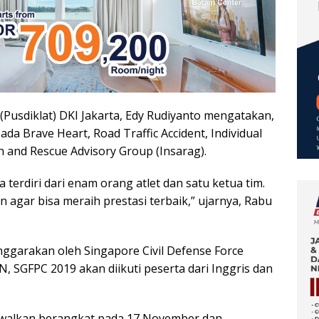
(Pusdiklat) DKI Jakarta, Edy Rudiyanto mengatakan,
da Brave Heart, Road Traffic Accident, Individual
h and Rescue Advisory Group (Insarag).
 terdiri dari enam orang atlet dan satu ketua tim.
 agar bisa meraih prestasi terbaik,” ujarnya, Rabu
nggarakan oleh Singapore Civil Defense Force
N, SGFPC 2019 akan diikuti peserta dari Inggris dan
adwalkan berangkat pada 17 November dan