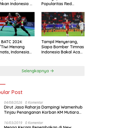
hkan Indonesia All
Popularitas Red
s
Sparks Melesat
l BATC 2024:
Tampil Menyerang,
/Tiwi Menang
Siapa Bomber Timnas
atis, Indonesia
Indonesia Bakal Acak-
ul 2-0
acak Pertahanan
Vietnam di Piala Asia
2023 Malam ini
Selengkapnya
ular Post
04/08/2026
0 Komentar
Dirut Jasa Raharja Dampingi Wamenhub
Tinjau Penanganan Korban KM Mutiara
Sentosa II di RS PHC Surabaya
16/03/2019
0 Komentar
Menag Kecam Penembakan di New