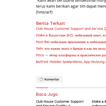
“Kami akan berusaha semaksimal mungk
terus kami berikan agar tim dapat menc
(hms/arf)
Berita Terkait
Club House Customer Support and Service Qu
Stake в Казахстане (KZ): мобильный опыт, п
Most Bet мобильное приложение и мобильны
1Win: что важно знать о бренде и как им пол
Pinco — обзор платформы и практическое рук
Betfred: Mobiles Spielerlebnis, App-Nutzun
Komentar
Baca Juga
Club House Customer Support
Stake в К
and Service Quality: A
мобильны