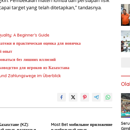
in. Pembekalan materi lomba dan persiapan fisik
apai target yang telah ditetapkan,” tandasnya.
ality: A Beginner’s Guide
латежи и практическая оценка для новичка
й опыт
ьзоваться без лишних иллюзий
оводство для игроков из Казахстана
g und Zahlungswege im Überblick
Ola
Seru
азахстане (KZ):
Most Bet мобильное приложение
Gimi
й опыт, платежи и
и мобильный опыт