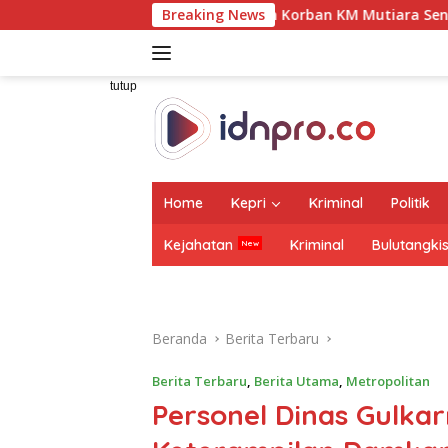
Langsung
 Penanganan Korban KM Mutiara Sentosa II di RS PHC Surabay
Breaking News
ke
konten
tutup
Home
Kepri
Kriminal
Politik
Kejahatan
Kriminal
Bulutangki
Beranda
Berita Terbaru
Berita Terbaru
,
Berita Utama
,
Metropolitan
Personel Dinas Gulkar