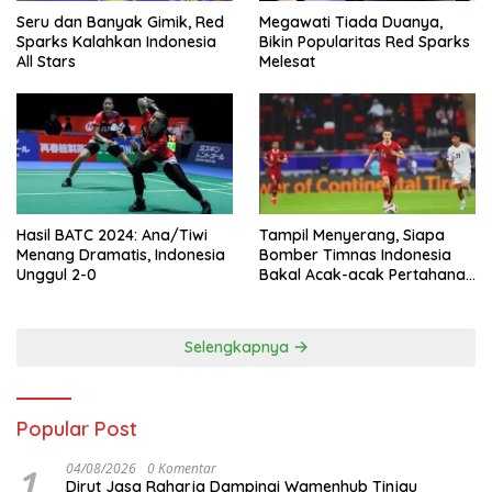
Seru dan Banyak Gimik, Red
Megawati Tiada Duanya,
Sparks Kalahkan Indonesia
Bikin Popularitas Red Sparks
All Stars
Melesat
Hasil BATC 2024: Ana/Tiwi
Tampil Menyerang, Siapa
Menang Dramatis, Indonesia
Bomber Timnas Indonesia
Unggul 2-0
Bakal Acak-acak Pertahanan
Vietnam di Piala Asia 2023
Malam ini
Selengkapnya
Popular Post
1
04/08/2026
0 Komentar
Dirut Jasa Raharja Dampingi Wamenhub Tinjau