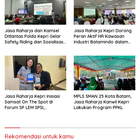
Jasa Raharja dan Kamsel
Jasa Raharja Kepri Dorong
Ditlantas Polda Kepri Gelar
Peran Aktif HR Kawasan
Safety Riding dan Sosialisasi
Industri Batamindo dalam
PPGD Kepada Serikat
Pelaporan Kecelakaan Lalu
Pekerja PT. Mcdermott
Lintas
Indonesia
Jasa Raharja Kepri Inisiasi
MPLS SMAN 25 Kota Batam,
Samsat On The Spot di
Jasa Raharja Kanwil Kepri
Forum SP LEM SPSI,
Lakukan Program PPKL
Wujudkan Layanan Pajak
Kendaraan yang Mudah dan
Cepat
Rekomendasi untuk kamu