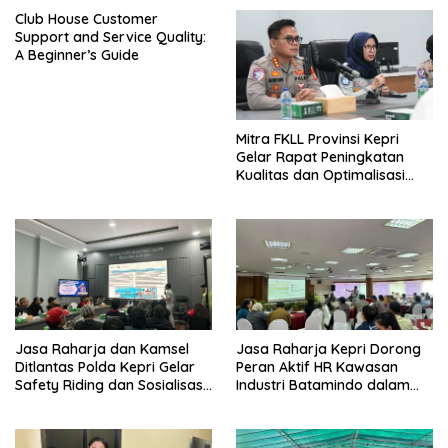
Club House Customer
Support and Service Quality:
A Beginner’s Guide
Mitra FKLL Provinsi Kepri
Gelar Rapat Peningkatan
Kualitas dan Optimalisasi
Tertib Lalu Lintas untuk
Pencegahan Fatalitas Laka
Lantas
Jasa Raharja dan Kamsel
Jasa Raharja Kepri Dorong
Ditlantas Polda Kepri Gelar
Peran Aktif HR Kawasan
Safety Riding dan Sosialisasi
Industri Batamindo dalam
PPGD Kepada Serikat
Pelaporan Kecelakaan Lalu
Pekerja PT. Mcdermott
Lintas
Indonesia