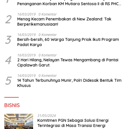
Penanganan Korban KM Mutiara Sentosa II di RS PHC
Surabaya
2
16/03/2019
0 Komentar
Menag Kecam Penembakan di New Zealand: Tak
Berperikemanusiaan!
3
16/03/2019
0 Komentar
Bersih-bersih, 60 Warga Tanjung Priok Ikuti Program
Padat Karya
4
16/03/2019
0 Komentar
2 Hari Hilang, Nelayan Tewas Mengambang di Pantai
Cipalawah Garut
5
16/03/2019
0 Komentar
14 Tahun Terbunuhnya Munir, Polri Didesak Bentuk Tim
Khusus
BISNIS
31/05/2024
Komitmen PGN Sebagai Solusi Energi
Terintegrasi di Masa Transisi Energi