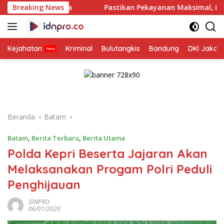
Langsung
Breaking News
Pastikan Pekayanan Maksimal, Direksi Jasa Raharja T
ke
konten
Kejahatan
Kriminal
Bulutangkis
Bandung
DKI Jakar
Beranda
Batam
Batam
,
Berita Terbaru
,
Berita Utama
Polda Kepri Beserta Jajaran Akan
Melaksanakan Progam Polri Peduli
Penghijauan
IDNPRO
06/01/2020