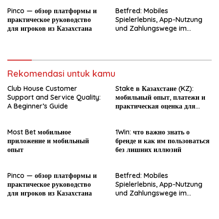
Pinco — обзор платформы и
Betfred: Mobiles
практическое руководство
Spielerlebnis, App-Nutzung
для игроков из Казахстана
und Zahlungswege im
Überblick
Rekomendasi untuk kamu
Club House Customer
Stake в Казахстане (KZ):
Support and Service Quality:
мобильный опыт, платежи и
A Beginner’s Guide
практическая оценка для
новичка
Most Bet мобильное
1Win: что важно знать о
приложение и мобильный
бренде и как им пользоваться
опыт
без лишних иллюзий
Pinco — обзор платформы и
Betfred: Mobiles
практическое руководство
Spielerlebnis, App-Nutzung
для игроков из Казахстана
und Zahlungswege im
Überblick