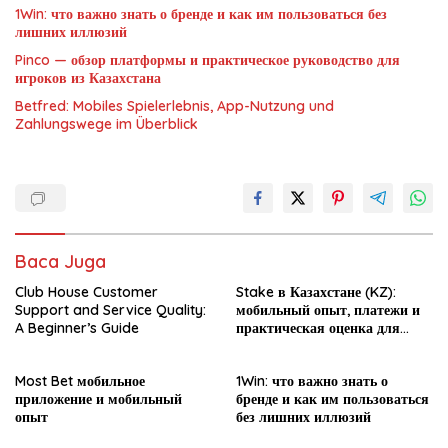
1Win: что важно знать о бренде и как им пользоваться без
лишних иллюзий
Pinco — обзор платформы и практическое руководство для
игроков из Казахстана
Betfred: Mobiles Spielerlebnis, App-Nutzung und
Zahlungswege im Überblick
Baca Juga
Club House Customer
Stake в Казахстане (KZ):
Support and Service Quality:
мобильный опыт, платежи и
A Beginner’s Guide
практическая оценка для
новичка
Most Bet мобильное
1Win: что важно знать о
приложение и мобильный
бренде и как им пользоваться
опыт
без лишних иллюзий