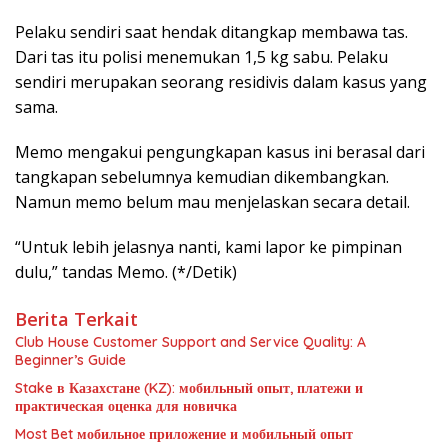
Pelaku sendiri saat hendak ditangkap membawa tas.
Dari tas itu polisi menemukan 1,5 kg sabu. Pelaku
sendiri merupakan seorang residivis dalam kasus yang
sama.
Memo mengakui pengungkapan kasus ini berasal dari
tangkapan sebelumnya kemudian dikembangkan.
Namun memo belum mau menjelaskan secara detail.
“Untuk lebih jelasnya nanti, kami lapor ke pimpinan
dulu,” tandas Memo. (*/Detik)
Berita Terkait
Club House Customer Support and Service Quality: A
Beginner’s Guide
Stake в Казахстане (KZ): мобильный опыт, платежи и
практическая оценка для новичка
Most Bet мобильное приложение и мобильный опыт