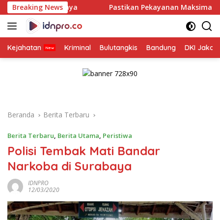
Langsung
urabaya
Breaking News
Pastikan Pekayanan Maksimal, Direksi Jasa Rah
ke
konten
Kejahatan
Kriminal
Bulutangkis
Bandung
DKI Jakar
Beranda
Berita Terbaru
Berita Terbaru
,
Berita Utama
,
Peristiwa
Polisi Tembak Mati Bandar
Narkoba di Surabaya
IDNPRO
12/03/2020