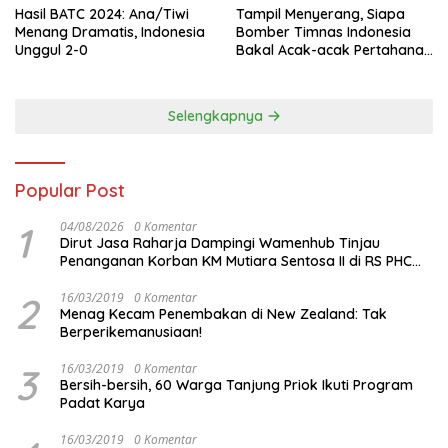
Hasil BATC 2024: Ana/Tiwi
Tampil Menyerang, Siapa
Menang Dramatis, Indonesia
Bomber Timnas Indonesia
Unggul 2-0
Bakal Acak-acak Pertahanan
Vietnam di Piala Asia 2023
Malam ini
Selengkapnya
Popular Post
1
04/08/2026
0 Komentar
Dirut Jasa Raharja Dampingi Wamenhub Tinjau
Penanganan Korban KM Mutiara Sentosa II di RS PHC
Surabaya
2
16/03/2019
0 Komentar
Menag Kecam Penembakan di New Zealand: Tak
Berperikemanusiaan!
3
16/03/2019
0 Komentar
Bersih-bersih, 60 Warga Tanjung Priok Ikuti Program
Padat Karya
16/03/2019
0 Komentar