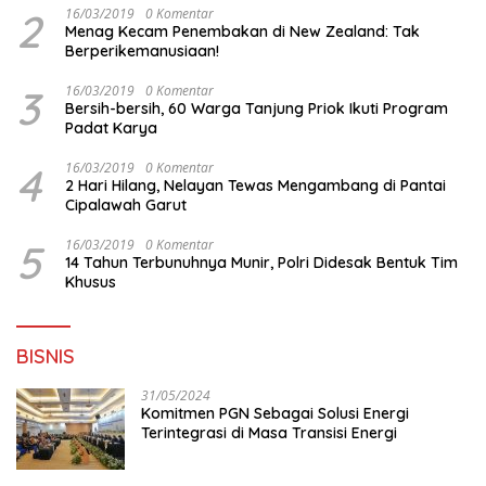
2
16/03/2019
0 Komentar
Menag Kecam Penembakan di New Zealand: Tak
Berperikemanusiaan!
3
16/03/2019
0 Komentar
Bersih-bersih, 60 Warga Tanjung Priok Ikuti Program
Padat Karya
4
16/03/2019
0 Komentar
2 Hari Hilang, Nelayan Tewas Mengambang di Pantai
Cipalawah Garut
5
16/03/2019
0 Komentar
14 Tahun Terbunuhnya Munir, Polri Didesak Bentuk Tim
Khusus
BISNIS
31/05/2024
Komitmen PGN Sebagai Solusi Energi
Terintegrasi di Masa Transisi Energi