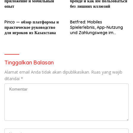
приложение и мобильный
бренде и как им пользоваться
опыт
без лишних иллюзий
Pinco — обзор платформы и
Betfred: Mobiles
практическое руководство
Spielerlebnis, App-Nutzung
для игроков из Казахстана
und Zahlungswege im
Überblick
Tinggalkan Balasan
Alamat email Anda tidak akan dipublikasikan.
Ruas yang wajib
ditandai
*