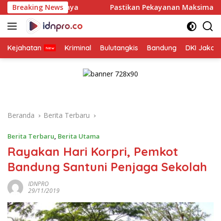
Langsung
abaya
Breaking News
Pastikan Pekayanan Maksimal, Direksi Jasa Rahar
ke
konten
Kejahatan
Kriminal
Bulutangkis
Bandung
DKI Jakar
Beranda
Berita Terbaru
Berita Terbaru
,
Berita Utama
Rayakan Hari Korpri, Pemkot
Bandung Santuni Penjaga Sekolah
IDNPRO
29/11/2019