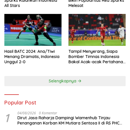
Sparks Kalahkan Indonesia
Bikin Popularitas Red Sparks
All Stars
Melesat
Hasil BATC 2024: Ana/Tiwi
Tampil Menyerang, Siapa
Menang Dramatis, Indonesia
Bomber Timnas Indonesia
Unggul 2-0
Bakal Acak-acak Pertahanan
Vietnam di Piala Asia 2023
Malam ini
Selengkapnya
Popular Post
1
04/08/2026
0 Komentar
Dirut Jasa Raharja Dampingi Wamenhub Tinjau
Penanganan Korban KM Mutiara Sentosa II di RS PHC
Surabaya