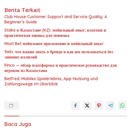
Berita Terkait
Club House Customer Support and Service Quality: A
Beginner’s Guide
Stake в Казахстане (KZ): мобильный опыт, платежи и
практическая оценка для новичка
Most Bet мобильное приложение и мобильный опыт
1Win: что важно знать о бренде и как им пользоваться без
лишних иллюзий
Pinco — обзор платформы и практическое руководство для
игроков из Казахстана
Betfred: Mobiles Spielerlebnis, App-Nutzung und
Zahlungswege im Überblick
Baca Juga