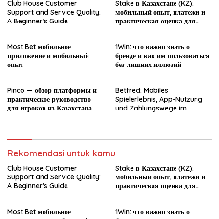
Club House Customer
Stake в Казахстане (KZ):
Support and Service Quality:
мобильный опыт, платежи и
A Beginner’s Guide
практическая оценка для
новичка
Most Bet мобильное
1Win: что важно знать о
приложение и мобильный
бренде и как им пользоваться
опыт
без лишних иллюзий
Pinco — обзор платформы и
Betfred: Mobiles
практическое руководство
Spielerlebnis, App-Nutzung
для игроков из Казахстана
und Zahlungswege im
Überblick
Rekomendasi untuk kamu
Club House Customer
Stake в Казахстане (KZ):
Support and Service Quality:
мобильный опыт, платежи и
A Beginner’s Guide
практическая оценка для
новичка
Most Bet мобильное
1Win: что важно знать о