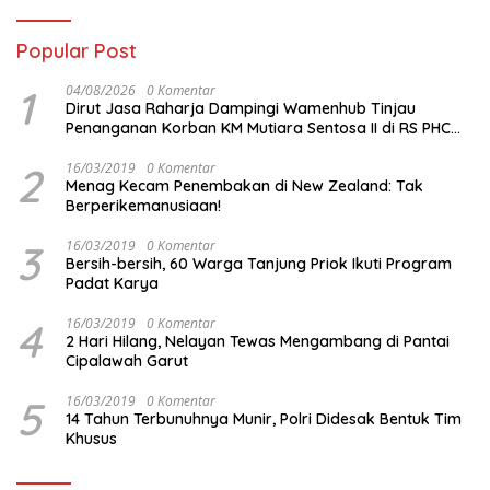
Popular Post
1
04/08/2026
0 Komentar
Dirut Jasa Raharja Dampingi Wamenhub Tinjau
Penanganan Korban KM Mutiara Sentosa II di RS PHC
Surabaya
2
16/03/2019
0 Komentar
Menag Kecam Penembakan di New Zealand: Tak
Berperikemanusiaan!
3
16/03/2019
0 Komentar
Bersih-bersih, 60 Warga Tanjung Priok Ikuti Program
Padat Karya
4
16/03/2019
0 Komentar
2 Hari Hilang, Nelayan Tewas Mengambang di Pantai
Cipalawah Garut
5
16/03/2019
0 Komentar
14 Tahun Terbunuhnya Munir, Polri Didesak Bentuk Tim
Khusus