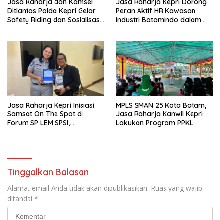
Jasa Raharja dan Kamsel
Jasa Raharja Kepri Dorong
Ditlantas Polda Kepri Gelar
Peran Aktif HR Kawasan
Safety Riding dan Sosialisasi
Industri Batamindo dalam
PPGD Kepada Serikat
Pelaporan Kecelakaan Lalu
Pekerja PT. Mcdermott
Lintas
Indonesia
Jasa Raharja Kepri Inisiasi
MPLS SMAN 25 Kota Batam,
Samsat On The Spot di
Jasa Raharja Kanwil Kepri
Forum SP LEM SPSI,
Lakukan Program PPKL
Wujudkan Layanan Pajak
Kendaraan yang Mudah dan
Cepat
Tinggalkan Balasan
Alamat email Anda tidak akan dipublikasikan.
Ruas yang wajib
ditandai
*