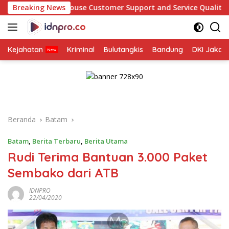
Langsung
use Customer Support and Service Quality: A Beginner’s Guide
Breaking News
ke
konten
Kejahatan
Kriminal
Bulutangkis
Bandung
DKI Jakar
Beranda
Batam
Batam
,
Berita Terbaru
,
Berita Utama
Rudi Terima Bantuan 3.000 Paket
Sembako dari ATB
IDNPRO
22/04/2020