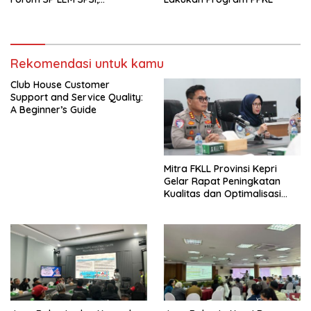
Wujudkan Layanan Pajak
Kendaraan yang Mudah dan
Cepat
Rekomendasi untuk kamu
Club House Customer
Support and Service Quality:
A Beginner’s Guide
Mitra FKLL Provinsi Kepri
Gelar Rapat Peningkatan
Kualitas dan Optimalisasi
Tertib Lalu Lintas untuk
Pencegahan Fatalitas Laka
Lantas