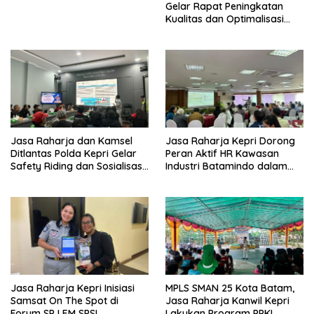
Gelar Rapat Peningkatan
Kualitas dan Optimalisasi
Tertib Lalu Lintas untuk
Pencegahan Fatalitas Laka
Lantas
Jasa Raharja dan Kamsel
Jasa Raharja Kepri Dorong
Ditlantas Polda Kepri Gelar
Peran Aktif HR Kawasan
Safety Riding dan Sosialisasi
Industri Batamindo dalam
PPGD Kepada Serikat
Pelaporan Kecelakaan Lalu
Pekerja PT. Mcdermott
Lintas
Indonesia
Jasa Raharja Kepri Inisiasi
MPLS SMAN 25 Kota Batam,
Samsat On The Spot di
Jasa Raharja Kanwil Kepri
Forum SP LEM SPSI,
Lakukan Program PPKL