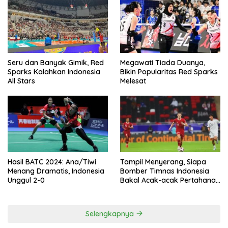
Seru dan Banyak Gimik, Red
Megawati Tiada Duanya,
Sparks Kalahkan Indonesia
Bikin Popularitas Red Sparks
All Stars
Melesat
Hasil BATC 2024: Ana/Tiwi
Tampil Menyerang, Siapa
Menang Dramatis, Indonesia
Bomber Timnas Indonesia
Unggul 2-0
Bakal Acak-acak Pertahanan
Vietnam di Piala Asia 2023
Malam ini
Selengkapnya