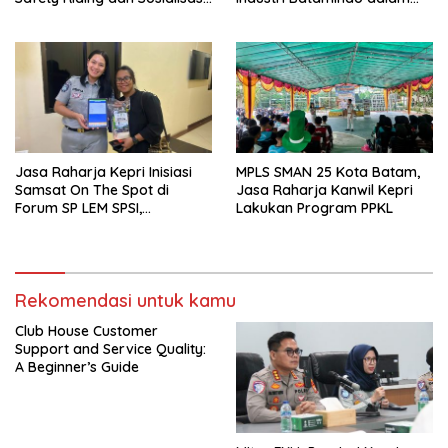
PPGD Kepada Serikat
Pelaporan Kecelakaan Lalu
Pekerja PT. Mcdermott
Lintas
Indonesia
Jasa Raharja Kepri Inisiasi
MPLS SMAN 25 Kota Batam,
Samsat On The Spot di
Jasa Raharja Kanwil Kepri
Forum SP LEM SPSI,
Lakukan Program PPKL
Wujudkan Layanan Pajak
Kendaraan yang Mudah dan
Cepat
Rekomendasi untuk kamu
Club House Customer
Support and Service Quality:
A Beginner’s Guide