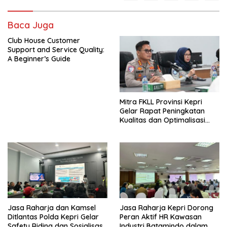
Baca Juga
Club House Customer
Support and Service Quality:
A Beginner’s Guide
Mitra FKLL Provinsi Kepri
Gelar Rapat Peningkatan
Kualitas dan Optimalisasi
Tertib Lalu Lintas untuk
Pencegahan Fatalitas Laka
Lantas
Jasa Raharja dan Kamsel
Jasa Raharja Kepri Dorong
Ditlantas Polda Kepri Gelar
Peran Aktif HR Kawasan
Safety Riding dan Sosialisasi
Industri Batamindo dalam