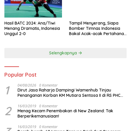
Hasil BATC 2024: Ana/Tiwi
Tampil Menyerang, Siapa
Menang Dramatis, Indonesia
Bomber Timnas Indonesia
Unggul 2-0
Bakal Acak-acak Pertahanan
Vietnam di Piala Asia 2023
Malam ini
Selengkapnya
Popular Post
1
04/08/2026
0 Komentar
Dirut Jasa Raharja Dampingi Wamenhub Tinjau
Penanganan Korban KM Mutiara Sentosa II di RS PHC
Surabaya
2
16/03/2019
0 Komentar
Menag Kecam Penembakan di New Zealand: Tak
Berperikemanusiaan!
16/03/2019
0 Komentar