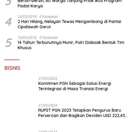
3
Bersih-bersih, 60 Warga Tanjung Priok Ikuti Program
Padat Karya
4
16/03/2019
0 Komentar
2 Hari Hilang, Nelayan Tewas Mengambang di Pantai
Cipalawah Garut
5
16/03/2019
0 Komentar
14 Tahun Terbunuhnya Munir, Polri Didesak Bentuk Tim
Khusus
BISNIS
31/05/2024
Komitmen PGN Sebagai Solusi Energi
Terintegrasi di Masa Transisi Energi
31/05/2024
RUPST PGN 2023 Tetapkan Pengurus Baru
Perseroan dan Bagikan Deviden USD 222,43
Juta