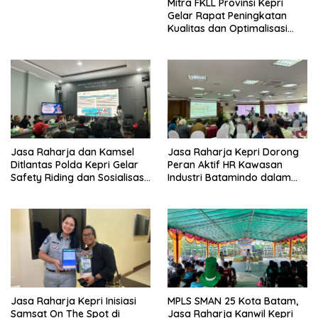
Mitra FKLL Provinsi Kepri
Gelar Rapat Peningkatan
Kualitas dan Optimalisasi
Tertib Lalu Lintas untuk
Pencegahan Fatalitas Laka
Lantas
Jasa Raharja dan Kamsel
Jasa Raharja Kepri Dorong
Ditlantas Polda Kepri Gelar
Peran Aktif HR Kawasan
Safety Riding dan Sosialisasi
Industri Batamindo dalam
PPGD Kepada Serikat
Pelaporan Kecelakaan Lalu
Pekerja PT. Mcdermott
Lintas
Indonesia
Jasa Raharja Kepri Inisiasi
MPLS SMAN 25 Kota Batam,
Samsat On The Spot di
Jasa Raharja Kanwil Kepri