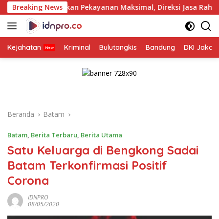
Langsung
ikan Pekayanan Maksimal, Direksi Jasa Raharja Tinjau Korban K
Breaking News
ke
konten
Kejahatan
Kriminal
Bulutangkis
Bandung
DKI Jakar
Beranda
Batam
Batam
,
Berita Terbaru
,
Berita Utama
Satu Keluarga di Bengkong Sadai
Batam Terkonfirmasi Positif
Corona
IDNPRO
08/05/2020