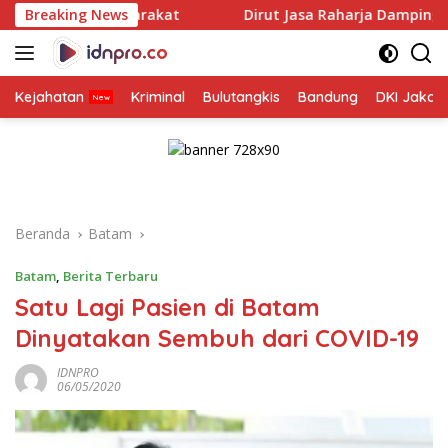
Langsung
arakat
Breaking News
Dirut Jasa Raharja Dampingi Wamenhub Tinjau 
ke
konten
Kejahatan
Kriminal
Bulutangkis
Bandung
DKI Jakar
Beranda
Batam
Batam
,
Berita Terbaru
Satu Lagi Pasien di Batam
Dinyatakan Sembuh dari COVID-19
IDNPRO
06/05/2020