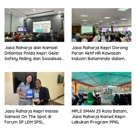
Tertib Lalu Lintas untuk
Pencegahan Fatalitas Laka
Lantas
Jasa Raharja dan Kamsel
Jasa Raharja Kepri Dorong
Ditlantas Polda Kepri Gelar
Peran Aktif HR Kawasan
Safety Riding dan Sosialisasi
Industri Batamindo dalam
PPGD Kepada Serikat
Pelaporan Kecelakaan Lalu
Pekerja PT. Mcdermott
Lintas
Indonesia
Jasa Raharja Kepri Inisiasi
MPLS SMAN 25 Kota Batam,
Samsat On The Spot di
Jasa Raharja Kanwil Kepri
Forum SP LEM SPSI,
Lakukan Program PPKL
Wujudkan Layanan Pajak
Kendaraan yang Mudah dan