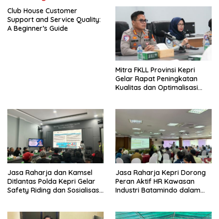
Club House Customer
Support and Service Quality:
A Beginner’s Guide
Mitra FKLL Provinsi Kepri
Gelar Rapat Peningkatan
Kualitas dan Optimalisasi
Tertib Lalu Lintas untuk
Pencegahan Fatalitas Laka
Lantas
Jasa Raharja dan Kamsel
Jasa Raharja Kepri Dorong
Ditlantas Polda Kepri Gelar
Peran Aktif HR Kawasan
Safety Riding dan Sosialisasi
Industri Batamindo dalam
PPGD Kepada Serikat
Pelaporan Kecelakaan Lalu
Pekerja PT. Mcdermott
Lintas
Indonesia