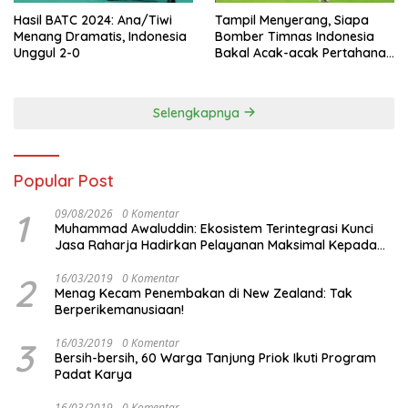
Hasil BATC 2024: Ana/Tiwi
Tampil Menyerang, Siapa
Menang Dramatis, Indonesia
Bomber Timnas Indonesia
Unggul 2-0
Bakal Acak-acak Pertahanan
Vietnam di Piala Asia 2023
Malam ini
Selengkapnya
Popular Post
1
09/08/2026
0 Komentar
Muhammad Awaluddin: Ekosistem Terintegrasi Kunci
Jasa Raharja Hadirkan Pelayanan Maksimal Kepada
masyarakat
2
16/03/2019
0 Komentar
Menag Kecam Penembakan di New Zealand: Tak
Berperikemanusiaan!
3
16/03/2019
0 Komentar
Bersih-bersih, 60 Warga Tanjung Priok Ikuti Program
Padat Karya
16/03/2019
0 Komentar