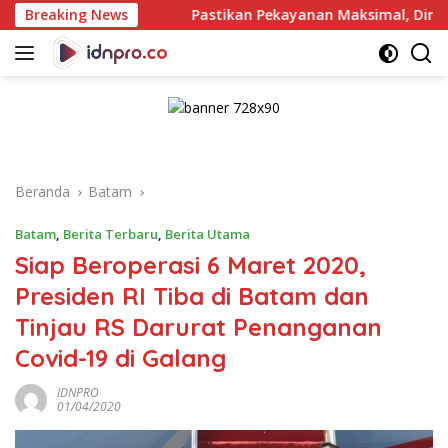
Langsung
Breaking News
Pastikan Pekayanan Maksimal, Direksi Jasa Raharja Ti
ke
konten
Beranda
Batam
Batam
,
Berita Terbaru
,
Berita Utama
Siap Beroperasi 6 Maret 2020,
Presiden RI Tiba di Batam dan
Tinjau RS Darurat Penanganan
Covid-19 di Galang
IDNPRO
01/04/2020