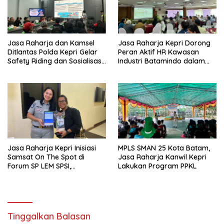
Jasa Raharja dan Kamsel
Jasa Raharja Kepri Dorong
Ditlantas Polda Kepri Gelar
Peran Aktif HR Kawasan
Safety Riding dan Sosialisasi
Industri Batamindo dalam
PPGD Kepada Serikat
Pelaporan Kecelakaan Lalu
Pekerja PT. Mcdermott
Lintas
Indonesia
Jasa Raharja Kepri Inisiasi
MPLS SMAN 25 Kota Batam,
Samsat On The Spot di
Jasa Raharja Kanwil Kepri
Forum SP LEM SPSI,
Lakukan Program PPKL
Wujudkan Layanan Pajak
Kendaraan yang Mudah dan
Cepat
Tinggalkan Balasan