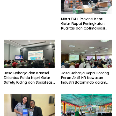
Mitra FKLL Provinsi Kepri
Gelar Rapat Peningkatan
Kualitas dan Optimalisasi
Tertib Lalu Lintas untuk
Pencegahan Fatalitas Laka
Lantas
Jasa Raharja dan Kamsel
Jasa Raharja Kepri Dorong
Ditlantas Polda Kepri Gelar
Peran Aktif HR Kawasan
Safety Riding dan Sosialisasi
Industri Batamindo dalam
PPGD Kepada Serikat
Pelaporan Kecelakaan Lalu
Pekerja PT. Mcdermott
Lintas
Indonesia