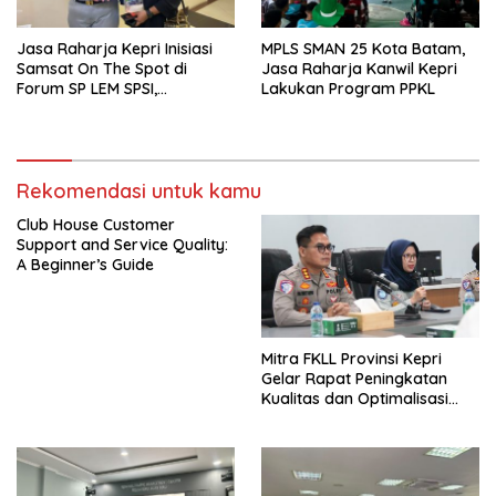
Jasa Raharja Kepri Inisiasi
MPLS SMAN 25 Kota Batam,
Samsat On The Spot di
Jasa Raharja Kanwil Kepri
Forum SP LEM SPSI,
Lakukan Program PPKL
Wujudkan Layanan Pajak
Kendaraan yang Mudah dan
Cepat
Rekomendasi untuk kamu
Club House Customer
Support and Service Quality:
A Beginner’s Guide
Mitra FKLL Provinsi Kepri
Gelar Rapat Peningkatan
Kualitas dan Optimalisasi
Tertib Lalu Lintas untuk
Pencegahan Fatalitas Laka
Lantas