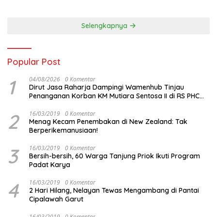
Vietnam di Piala Asia 2023
Malam ini
Selengkapnya
Popular Post
1
04/08/2026
0 Komentar
Dirut Jasa Raharja Dampingi Wamenhub Tinjau
Penanganan Korban KM Mutiara Sentosa II di RS PHC
Surabaya
2
16/03/2019
0 Komentar
Menag Kecam Penembakan di New Zealand: Tak
Berperikemanusiaan!
3
16/03/2019
0 Komentar
Bersih-bersih, 60 Warga Tanjung Priok Ikuti Program
Padat Karya
4
16/03/2019
0 Komentar
2 Hari Hilang, Nelayan Tewas Mengambang di Pantai
Cipalawah Garut
16/03/2019
0 Komentar