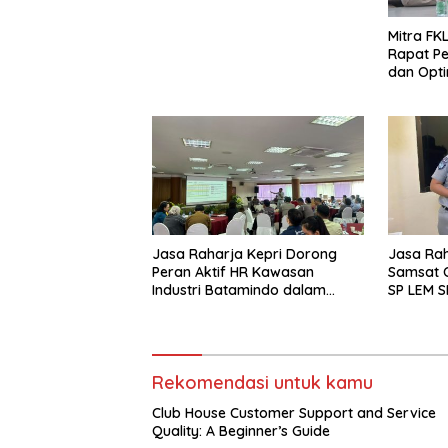
Mitra FKL
Rapat Pe
dan Optim
Lintas u
Fatalita
Jasa Raharja Kepri Dorong
Jasa Raha
Peran Aktif HR Kawasan
Samsat O
Industri Batamindo dalam
SP LEM S
Pelaporan Kecelakaan Lalu
Layanan
Lintas
yang Mu
Rekomendasi untuk kamu
Club House Customer Support and Service
Quality: A Beginner’s Guide