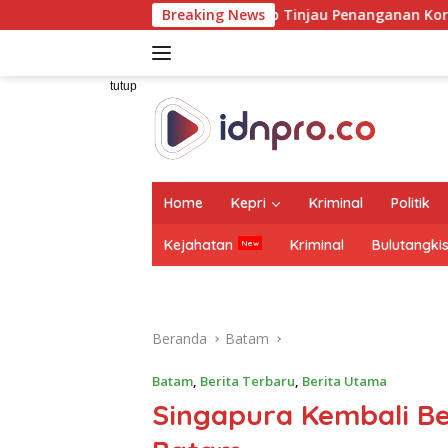
Langsung
i Wamenhub Tinjau Penanganan Korban KM Mutiara Sentosa II 
Breaking News
ke
konten
tutup
Home
Kepri
Kriminal
Politik
Kejahatan
Kriminal
Bulutangki
Beranda
Batam
Batam
,
Berita Terbaru
,
Berita Utama
Singapura Kembali B