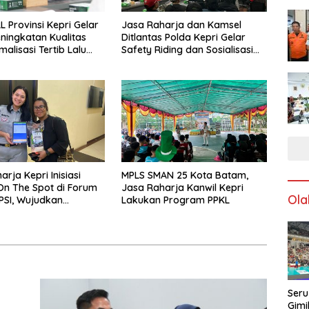
L Provinsi Kepri Gelar
Jasa Raharja dan Kamsel
ningkatan Kualitas
Ditlantas Polda Kepri Gelar
alisasi Tertib Lalu
Safety Riding dan Sosialisasi
ntuk Pencegahan
PPGD Kepada Serikat Pekerja
s Laka Lantas
PT. Mcdermott Indonesia
rja Kepri Inisiasi
MPLS SMAN 25 Kota Batam,
n The Spot di Forum
Jasa Raharja Kanwil Kepri
Ola
PSI, Wujudkan
Lakukan Program PPKL
 Pajak Kendaraan
dah dan Cepat
Seru
Gimi