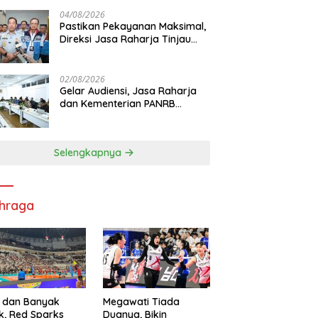
di RS PHC Surabaya
04/08/2026
Pastikan Pekayanan Maksimal,
Direksi Jasa Raharja Tinjau
Korban Kebakaran KM Mutiara
Sentosa II
02/08/2026
Gelar Audiensi, Jasa Raharja
dan Kementerian PANRB
Perkuat Koordinasi Tingkatkan
Kepatuhan PKB dan SWDKLL
Selengkapnya
hraga
 dan Banyak
Megawati Tiada
k, Red Sparks
Duanya, Bikin