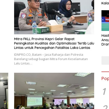
Kala
Star
Hasi
Mitra FKLL Provinsi Kepri Gelar Rapat
Ana
Peningkatan Kualitas dan Optimalisasi Tertib Lalu
Dram
Lintas untuk Pencegahan Fatalitas Laka Lantas
Ungg
IDNPRO.CO, Batam – Jasa Raharja dan Polresta
Barelang sebagi bagian Mitra Forum Keselamatan
Lalu Lintas…
Pop
1
2