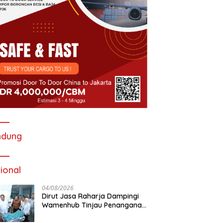
ndung
ional
04/08/2026
Dirut Jasa Raharja Dampingi
Wamenhub Tinjau Penanganan
Korban KM Mutiara Sentosa II