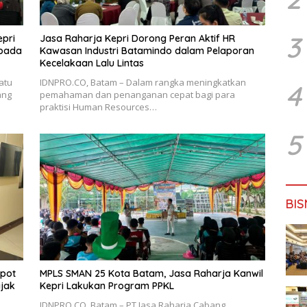
3
epri
Jasa Raharja Kepri Dorong Peran Aktif HR
epada
Kawasan Industri Batamindo dalam Pelaporan
Kecelakaan Lalu Lintas
atu
IDNPRO.CO, Batam – Dalam rangka meningkatkan
4
ang
pemahaman dan penanganan cepat bagi para
praktisi Human Resources…
5
BIS
Spot
MPLS SMAN 25 Kota Batam, Jasa Raharja Kanwil
ajak
Kepri Lakukan Program PPKL
IDNPRO.CO, Batam – PT Jasa Raharja Cabang