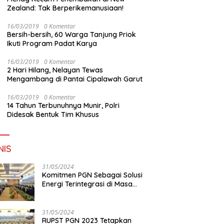
Zealand: Tak Berperikemanusiaan!
16/03/2019
0 Komentar
Bersih-bersih, 60 Warga Tanjung Priok
Ikuti Program Padat Karya
16/03/2019
0 Komentar
2 Hari Hilang, Nelayan Tewas
Mengambang di Pantai Cipalawah Garut
16/03/2019
0 Komentar
14 Tahun Terbunuhnya Munir, Polri
Didesak Bentuk Tim Khusus
NIS
31/05/2024
Komitmen PGN Sebagai Solusi
Energi Terintegrasi di Masa
Transisi Energi
31/05/2024
RUPST PGN 2023 Tetapkan