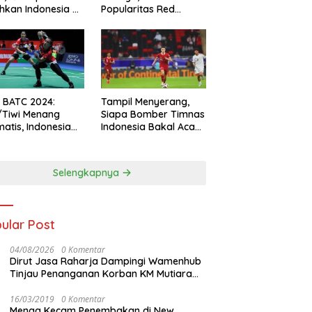
hkan Indonesia All
Popularitas Red
s
Sparks Melesat
l BATC 2024:
Tampil Menyerang,
/Tiwi Menang
Siapa Bomber Timnas
atis, Indonesia
Indonesia Bakal Acak-
ul 2-0
acak Pertahanan
Vietnam di Piala Asia
2023 Malam ini
Selengkapnya
ular Post
04/08/2026
0 Komentar
Dirut Jasa Raharja Dampingi Wamenhub
Tinjau Penanganan Korban KM Mutiara
Sentosa II di RS PHC Surabaya
16/03/2019
0 Komentar
Menag Kecam Penembakan di New