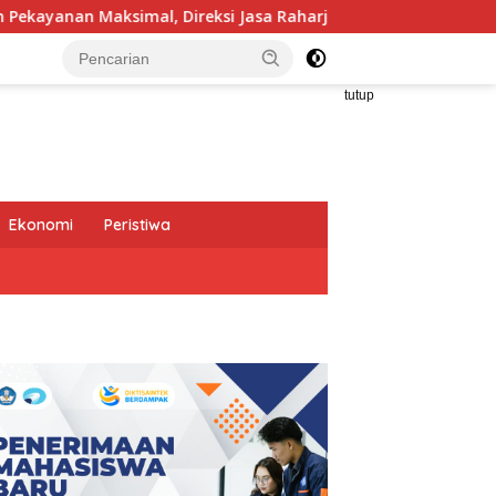
ksi Jasa Raharja Tinjau Korban Kebakaran KM Mutiara Sentosa I
tutup
Ekonomi
Peristiwa