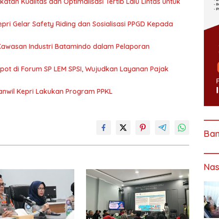
katan Kualitas dan Optimalisasi Tertib Lalu Lintas untuk
pri Gelar Safety Riding dan Sosialisasi PPGD Kepada
 Kawasan Industri Batamindo dalam Pelaporan
Spot di Forum SP LEM SPSI, Wujudkan Layanan Pajak
anwil Kepri Lakukan Program PPKL
Ba
Nas