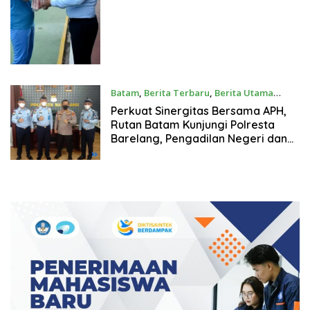
Batam
,
Berita Terbaru
,
Berita Utama
04/02/2022
Perkuat Sinergitas Bersama APH,
Rutan Batam Kunjungi Polresta
Barelang, Pengadilan Negeri dan
Kejaksaan Negeri