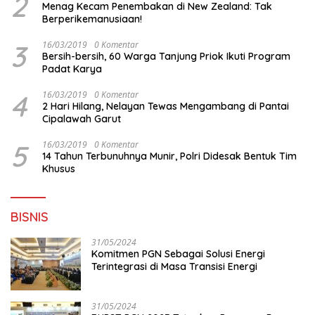
2
Menag Kecam Penembakan di New Zealand: Tak
Berperikemanusiaan!
3
16/03/2019
0 Komentar
Bersih-bersih, 60 Warga Tanjung Priok Ikuti Program
Padat Karya
4
16/03/2019
0 Komentar
2 Hari Hilang, Nelayan Tewas Mengambang di Pantai
Cipalawah Garut
5
16/03/2019
0 Komentar
14 Tahun Terbunuhnya Munir, Polri Didesak Bentuk Tim
Khusus
BISNIS
31/05/2024
Komitmen PGN Sebagai Solusi Energi
Terintegrasi di Masa Transisi Energi
31/05/2024