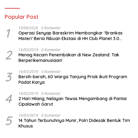
Popular Post
1
10/08/2026
0 Komentar
Operasi Senyap Bareskrim Membongkar ‘Brankas
Misteri’ Berisi Ribuan Ekstasi di HH Club Planet 3.0
Batam
2
16/03/2019
0 Komentar
Menag Kecam Penembakan di New Zealand: Tak
Berperikemanusiaan!
3
16/03/2019
0 Komentar
Bersih-bersih, 60 Warga Tanjung Priok Ikuti Program
Padat Karya
4
16/03/2019
0 Komentar
2 Hari Hilang, Nelayan Tewas Mengambang di Pantai
Cipalawah Garut
5
16/03/2019
0 Komentar
14 Tahun Terbunuhnya Munir, Polri Didesak Bentuk Tim
Khusus